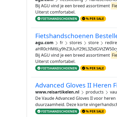
Bij AGU vind je een breed assortiment
Fi
Uiterst comfortabel.
FIETSHANDSCHOENEN
% PER SALE
Fietshandschoenen Bestelle
agu.com
fr
stores
store
redir
aHR0cHM6Ly9hZ3UuY29tL3ZldGVtZW50c
Bij AGU vind je een breed assortiment
Fi
Uiterst comfortabel.
FIETSHANDSCHOENEN
% PER SALE
Advanced Gloves II Heren F
www.reisartikelen.nl
products
vau
De Vaude Advanced Gloves II voor heren z
duurzaamheid. Deze korte vingerhandsch
FIETSHANDSCHOENEN
% PER SALE