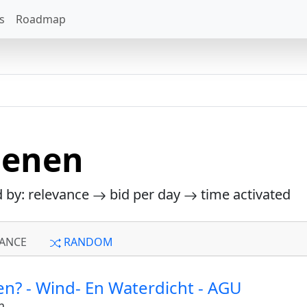
s
Roadmap
oenen
d by: relevance
bid per day
time activated
ANCE
RANDOM
n? - Wind- En Waterdicht - AGU
n