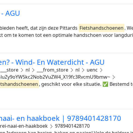
 - AGU
bieden heeft, dat zijn deze Pittards
Fietshandschoenen
. W
 om te komen tot een optimale handschoen voor langdurig
n? - Wind- En Waterdicht - AGU
___store
nl
___from_store
nl
uenc
ZGluZy9oYW5kc2Nob2VuZW4_X19fc3RvcmU9bmw~
etshandschoenen
, geschikt voor elke situatie. ✅ Bestem
 naai- en haakboek | 9789401428170
rei-naai-en-haakboek
9789401428170
n Iedereen kan breien, haken en naaien! Volg de heldere in