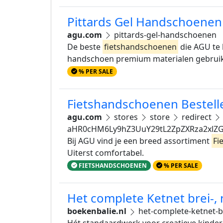
Pittards Gel Handschoenen
agu.com
pittards-gel-handschoenen
De beste
fietshandschoenen
die AGU te 
handschoen premium materialen gebruikt
% PER SALE
Fietshandschoenen Bestelle
agu.com
stores
store
redirect
aHR0cHM6Ly9hZ3UuY29tL2ZpZXRza2xl
Bij AGU vind je een breed assortiment
Fi
Uiterst comfortabel.
FIETSHANDSCHOENEN
% PER SALE
Het complete Ketnet brei-,
boekenbalie.nl
het-complete-ketnet-b
Hét standaardwerk voor creatieve kindere