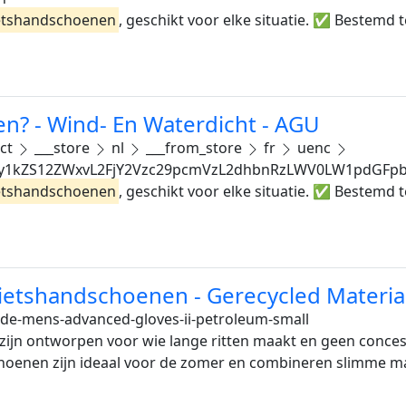
etshandschoenen
, geschikt voor elke situatie. ✅ Bestem
n? - Wind- En Waterdicht - AGU
ect
___store
nl
___from_store
fr
uenc
y1kZS12ZWxvL2FjY2Vzc29pcmVzL2dhbnRzLWV0LW1pdGFp
etshandschoenen
, geschikt voor elke situatie. ✅ Bestem
ietshandschoenen - Gerecycled Materiaal
de-mens-advanced-gloves-ii-petroleum-small
ijn ontworpen voor wie lange ritten maakt en geen concess
oenen zijn ideaal voor de zomer en combineren slimme ma