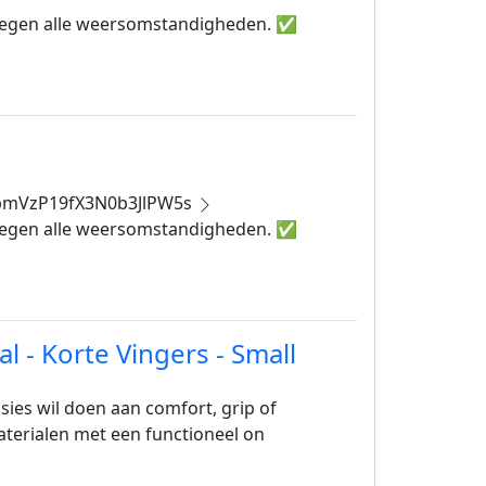
d tegen alle weersomstandigheden. ✅
bmVzP19fX3N0b3JlPW5s
d tegen alle weersomstandigheden. ✅
 - Korte Vingers - Small
ies wil doen aan comfort, grip of
terialen met een functioneel on