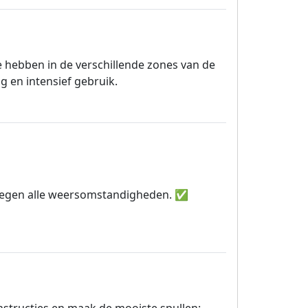
e hebben in de verschillende zones van de
 en intensief gebruik.
d tegen alle weersomstandigheden. ✅
structies en maak de mooiste spullen: -