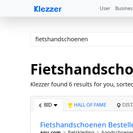
User
Busines
Fietshandsch
Klezzer found
6
results for you, sorte
BID
HALL OF FAME
DIST
Fietshandschoenen Bestelle
agu.com
fietskleding
handschoene