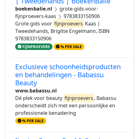
| Tweedehands | BoekenBalie
boekenbalie.nl
grote-gids-voor-
fijnproevers-kaas
9783833150906
Grote gids voor
fijnproevers
Kaas |
Tweedehands, Brigitte Engelmann, ISBN
9783833150906
FIJNPROEVERS
% PER SALE
Exclusieve schoonheidsproducten
en behandelingen - Babassu
Beauty
www.babassu.nl
Dé plek voor beauty
fijnproevers
, Babassu
onderscheidt zich met een persoonlijke en
professionele benadering
% PER SALE