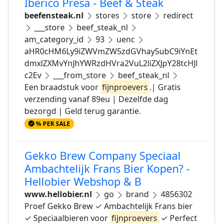
Iberico Presa - Beef & Steak
beefensteak.nl
stores
store
redirect
___store
beef_steak_nl
am_category_id
93
uenc
aHR0cHM6Ly9iZWVmZW5zdGVhay5ubC9iYnEt
dmxlZXMvYnJhYWRzdHVra2VuL2liZXJpY28tcHJl
c2Ev
___from_store
beef_steak_nl
Een braadstuk voor
fijnproevers
.| Gratis
verzending vanaf 89eu | Dezelfde dag
bezorgd | Geld terug garantie.
% PER SALE
Gekko Brew Company Speciaal
Ambachtelijk Frans Bier Kopen? -
Hellobier Webshop & B
www.hellobier.nl
go
brand
4856302
Proef Gekko Brew ✓ Ambachtelijk Frans bier
✓ Speciaalbieren voor
fijnproevers
✓ Perfect