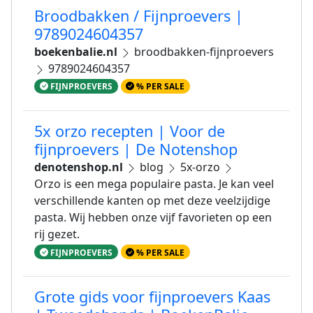
Broodbakken / Fijnproevers |
9789024604357
boekenbalie.nl
broodbakken-fijnproevers
9789024604357
FIJNPROEVERS
% PER SALE
5x orzo recepten | Voor de
fijnproevers | De Notenshop
denotenshop.nl
blog
5x-orzo
Orzo is een mega populaire pasta. Je kan veel
verschillende kanten op met deze veelzijdige
pasta. Wij hebben onze vijf favorieten op een
rij gezet.
FIJNPROEVERS
% PER SALE
Grote gids voor fijnproevers Kaas