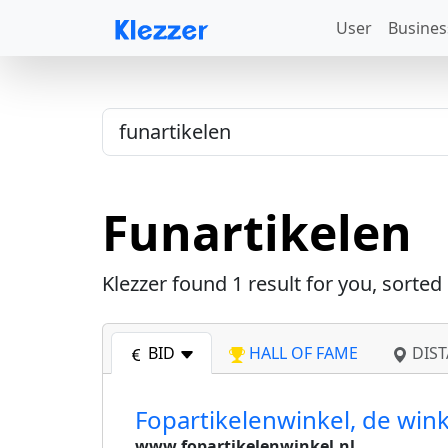
User
Busines
Funartikelen
Klezzer found
1
result for you, sorted
BID
HALL OF FAME
DIST
Fopartikelenwinkel, de wink
www.fopartikelenwinkel.nl