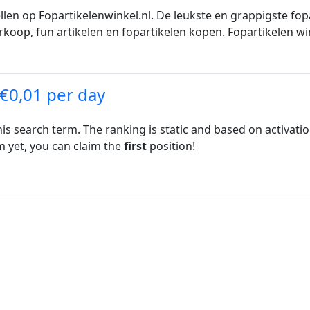
ellen op Fopartikelenwinkel.nl. De leukste en grappigste fo
verkoop, fun artikelen en fopartikelen kopen. Fopartikelen wi
 €0,01 per day
his search term. The ranking is static and based on activati
rm yet, you can claim the
first
position!