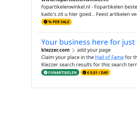
fopartikelenwinkel.nl - Fopartikelen best
kado's zit u hier goed. . Feest artikelen 
% PER SALE
Your business here for just
klezzer.com
add your page
Claim your place in the
Hall of Fame
for t
Klezzer search results for this search te
FUNARTIKELEN
€ 0,01 / DAY