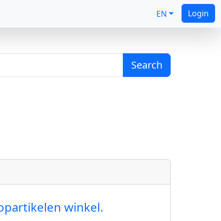
Login
EN
Search
opartikelen winkel.