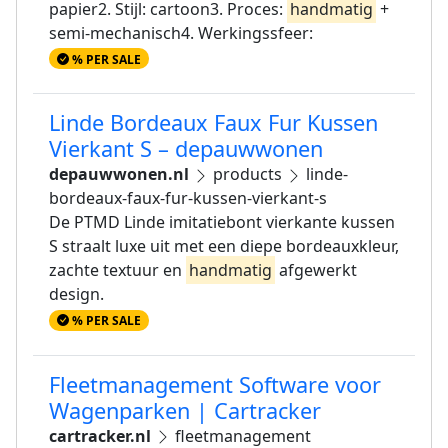
papier2. Stijl: cartoon3. Proces:
handmatig
+
semi-mechanisch4. Werkingssfeer:
% PER SALE
Linde Bordeaux Faux Fur Kussen
Vierkant S – depauwwonen
depauwwonen.nl
products
linde-
bordeaux-faux-fur-kussen-vierkant-s
De PTMD Linde imitatiebont vierkante kussen
S straalt luxe uit met een diepe bordeauxkleur,
zachte textuur en
handmatig
afgewerkt
design.
% PER SALE
Fleetmanagement Software voor
Wagenparken | Cartracker
cartracker.nl
fleetmanagement