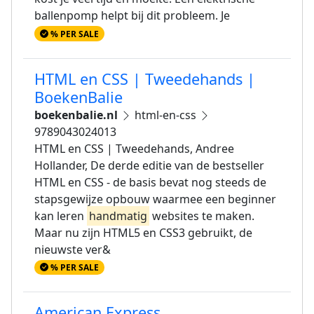
ballenpomp helpt bij dit probleem. Je
% PER SALE
HTML en CSS | Tweedehands |
BoekenBalie
boekenbalie.nl
html-en-css
9789043024013
HTML en CSS | Tweedehands, Andree
Hollander, De derde editie van de bestseller
HTML en CSS - de basis bevat nog steeds de
stapsgewijze opbouw waarmee een beginner
kan leren
handmatig
websites te maken.
Maar nu zijn HTML5 en CSS3 gebruikt, de
nieuwste ver&
% PER SALE
American Express