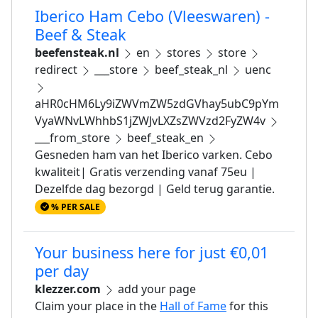
Iberico Ham Cebo (Vleeswaren) -
Beef & Steak
beefensteak.nl
en
stores
store
redirect
___store
beef_steak_nl
uenc
aHR0cHM6Ly9iZWVmZW5zdGVhay5ubC9pYm
VyaWNvLWhhbS1jZWJvLXZsZWVzd2FyZW4v
___from_store
beef_steak_en
Gesneden ham van het Iberico varken. Cebo
kwaliteit| Gratis verzending vanaf 75eu |
Dezelfde dag bezorgd | Geld terug garantie.
% PER SALE
Your business here for just €0,01
per day
klezzer.com
add your page
Claim your place in the
Hall of Fame
for this