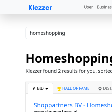
User
Busines
Homeshoppin
Klezzer found
2
results for you, sorte
BID
HALL OF FAME
DIST
Shoppartners BV - Homesh
www.shoppartners.nl