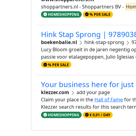
shoppartners.nl - Shoppartners BV -
Hom
HOMESHOPPING
% PER SALE
Hink Stap Sprong | 97890
boekenbalie.nl
hink-stap-sprong
97
Lucy Bloom groeit in de jaren negentig o
passie voor etalagepoppen, Julio Iglesias
% PER SALE
Your business here for just
klezzer.com
add your page
Claim your place in the
Hall of Fame
for t
Klezzer search results for this search te
HOMESHOPPING
€ 0,01 / DAY