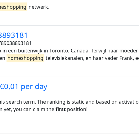
eshopping
netwerk.
38893181
89038893181
p in een buitenwijk in Toronto, Canada. Terwijl haar moeder
 en
homeshopping
televisiekanalen, en haar vader Frank,
 €0,01 per day
his search term. The ranking is static and based on activati
rm yet, you can claim the
first
position!