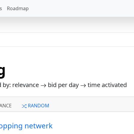
s
Roadmap
g
d by: relevance
bid per day
time activated
ANCE
RANDOM
opping netwerk