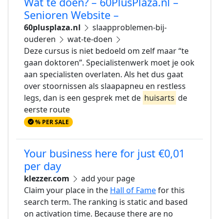
Wat te doen? – 60PlusPlaza.nl –
Senioren Website –
60plusplaza.nl
slaapproblemen-bij-
ouderen
wat-te-doen
Deze cursus is niet bedoeld om zelf maar “te
gaan doktoren”. Specialistenwerk moet je ook
aan specialisten overlaten. Als het dus gaat
over stoornissen als slaapapneu en restless
legs, dan is een gesprek met de
huisarts
de
eerste route
% PER SALE
Your business here for just €0,01
per day
klezzer.com
add your page
Claim your place in the
Hall of Fame
for this
search term. The ranking is static and based
on activation time. Because there are no