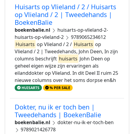
Huisarts op Vlieland / 2 / Huisarts
op Vlieland / 2 | Tweedehands |
BoekenBalie
boekenbalie.nl
huisarts-op-vlieland-2-
huisarts-op-vlieland-2
9789065234612
Huisarts
op Vlieland / 2 /
Huisarts
op
Vlieland / 2 | Tweedehands, John Deen, In zijn
columns beschrijft
huisarts
John Deen op
geheel eigen wijze zijn ervaringen als
eilanddokter op Vlieland. In dit Deel II ruim 25
nieuwe columns over het soms dorpse en&h
HUISARTS
% PER SALE
Dokter, nu ik er toch ben |
Tweedehands | BoekenBalie
boekenbalie.nl
dokter-nu-ik-er-toch-ben
9789021426778