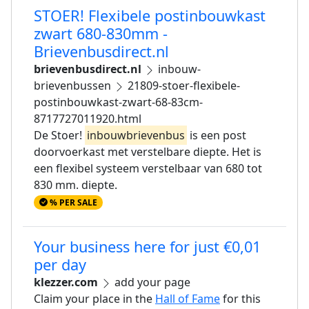
STOER! Flexibele postinbouwkast
zwart 680-830mm -
Brievenbusdirect.nl
brievenbusdirect.nl
inbouw-
brievenbussen
21809-stoer-flexibele-
postinbouwkast-zwart-68-83cm-
8717727011920.html
De Stoer!
inbouwbrievenbus
is een post
doorvoerkast met verstelbare diepte. Het is
een flexibel systeem verstelbaar van 680 tot
830 mm. diepte.
% PER SALE
Your business here for just €0,01
per day
klezzer.com
add your page
Claim your place in the
Hall of Fame
for this