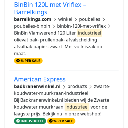
BinBin 120L met Vriflex –
Barrelkings
barrelkings.com
winkel
poubelles
poubelles-binbin
binbin-120l-met-vriflex
BinBin Vlamwerend 120 Liter
industrieel
olievat bak- prullenbak- afvalscheiding
afvalbak papier- zwart. Met vuilniszak op
maat.
% PER SALE
American Express
badkranenwinkel.nl
products
zwarte-
koudwater-muurkraan-industrieel
Bij Badkranenwinkel.nl bieden wij de Zwarte
koudwater muurkraan
industrieel
voor de
laagste prijs. Bekijk nu in onze webshop!
INDUSTRIEEL
% PER SALE