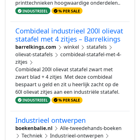
printtechnieken hoogwaardige onderdelen..
INDUSTRIEEL
% PER SALE
Combideal industrieel 200l olievat
statafel met 4 zitjes – Barrelkings
barrelkings.com
winkel
statafels
olievat-statafels
combideal-statafel-met-4-
zitjes
Combideal 200l olievat statafel zwart met
zwart blad + 4 zitjes Met deze combideal
bespaart u geld en zit u heerlijk zacht op de
60l olievat zitjes aan een industriële statafel.
INDUSTRIEEL
% PER SALE
Industrieel ontwerpen
boekenbalie.nl
Alle-tweedehands-boeken
Techniek
Industrieel-ontwerpen