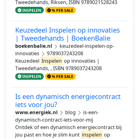
Tweedehands, Riksen, ISBN 9789021528243
INSPELEN
% PER SALE
Keuzedeel Inspelen op innovaties
| Tweedehands | BoekenBalie
boekenbalie.nl
keuzedeel-inspelen-op-
innovaties
9789037243208
Keuzedeel
Inspelen
op innovaties |
Tweedehands, , ISBN 9789037243208
INSPELEN
% PER SALE
Is een dynamisch energiecontract
iets voor jou?
www.energiek.nl
blog
is-een-
dynamisch-contract-iets-voor-mij
Ontdek of een dynamisch energiecontract bij
jou past en hoe je slim kunt
inspelen
op