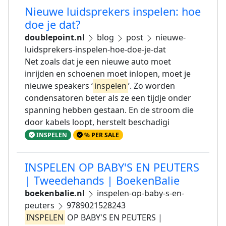
Nieuwe luidsprekers inspelen: hoe
doe je dat?
doublepoint.nl
blog
post
nieuwe-
luidsprekers-inspelen-hoe-doe-je-dat
Net zoals dat je een nieuwe auto moet
inrijden en schoenen moet inlopen, moet je
nieuwe speakers ‘
inspelen
’. Zo worden
condensatoren beter als ze een tijdje onder
spanning hebben gestaan. En de stroom die
door kabels loopt, herstelt beschadigi
INSPELEN
% PER SALE
INSPELEN OP BABY'S EN PEUTERS
| Tweedehands | BoekenBalie
boekenbalie.nl
inspelen-op-baby-s-en-
peuters
9789021528243
INSPELEN
OP BABY'S EN PEUTERS |