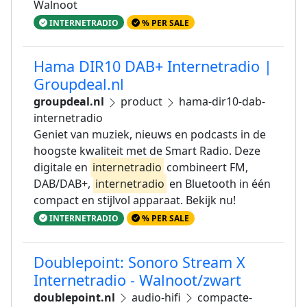
Walnoot
INTERNETRADIO
% PER SALE
Hama DIR10 DAB+ Internetradio |
Groupdeal.nl
groupdeal.nl
product
hama-dir10-dab-
internetradio
Geniet van muziek, nieuws en podcasts in de
hoogste kwaliteit met de Smart Radio. Deze
digitale en
internetradio
combineert FM,
DAB/DAB+,
internetradio
en Bluetooth in één
compact en stijlvol apparaat. Bekijk nu!
INTERNETRADIO
% PER SALE
Doublepoint: Sonoro Stream X
Internetradio - Walnoot/zwart
doublepoint.nl
audio-hifi
compacte-