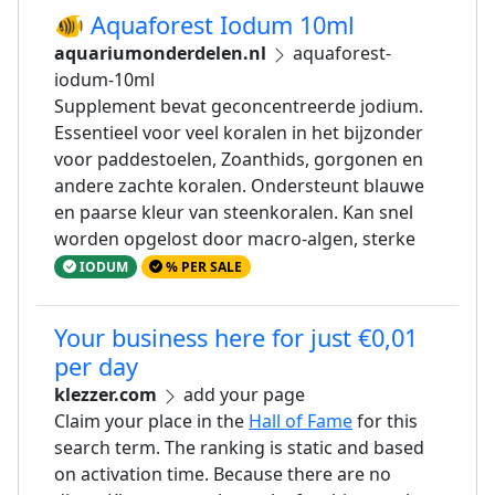
🐠 Aquaforest Iodum 10ml
aquariumonderdelen.nl
aquaforest-
iodum-10ml
Supplement bevat geconcentreerde jodium.
Essentieel voor veel koralen in het bijzonder
voor paddestoelen, Zoanthids, gorgonen en
andere zachte koralen. Ondersteunt blauwe
en paarse kleur van steenkoralen. Kan snel
worden opgelost door macro-algen, sterke
IODUM
% PER SALE
Your business here for just €0,01
per day
klezzer.com
add your page
Claim your place in the
Hall of Fame
for this
search term. The ranking is static and based
on activation time. Because there are no