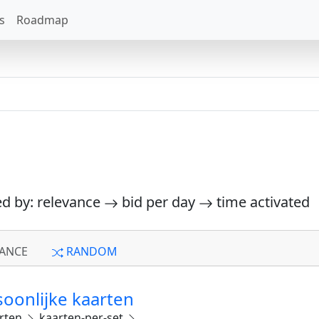
s
Roadmap
ed by: relevance
bid per day
time activated
ANCE
RANDOM
soonlijke kaarten
rten
kaarten-per-set