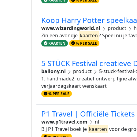
KAARTEN
% PER SALE
Koop Harry Potter speelkaar
www.wizardingworld.nl
product
h
Zin een avondje
kaarten
? Speel nu je fa
KAARTEN
% PER SALE
5 STÜCK Festival creatieve
ballony.nl
product
5-stuck-festival
1. handmade2. creatief ontwerp fijne afw
verjaardagskaart wenskaart
% PER SALE
P1 Travel | Officiële Ticke
www.p1travel.com
nl
Bij P1 Travel boek je
kaarten
voor de groo
% PER SALE