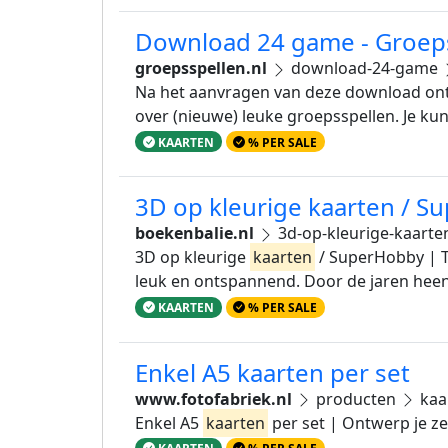
Download 24 game - Groep
groepsspellen.nl
download-24-game
Na het aanvragen van deze download ontva
over (nieuwe) leuke groepsspellen. Je kun
KAARTEN
% PER SALE
3D op kleurige kaarten / 
boekenbalie.nl
3d-op-kleurige-kaart
3D op kleurige
kaarten
/ SuperHobby | T
leuk en ontspannend. Door de jaren heen
KAARTEN
% PER SALE
Enkel A5 kaarten per set
www.fotofabriek.nl
producten
kaa
Enkel A5
kaarten
per set | Ontwerp je ze