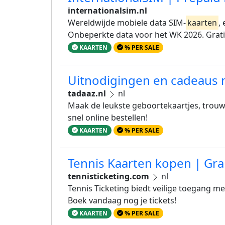
internationalsim.nl
Wereldwijde mobiele data SIM-
kaarten
,
Onbeperkte data voor het WK 2026. Grati
KAARTEN
% PER SALE
Uitnodigingen en cadeaus m
tadaaz.nl
nl
Maak de leukste geboortekaartjes, trou
snel online bestellen!
KAARTEN
% PER SALE
Tennis Kaarten kopen | Gr
tennisticketing.com
nl
Tennis Ticketing biedt veilige toegang m
Boek vandaag nog je tickets!
KAARTEN
% PER SALE