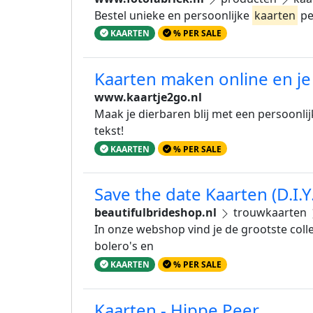
Bestel unieke en persoonlijke
kaarten
pe
KAARTEN
% PER SALE
Kaarten maken online en je 
www.kaartje2go.nl
Maak je dierbaren blij met een persoonli
tekst!
KAARTEN
% PER SALE
Save the date Kaarten (D.I.Y.)
beautifulbrideshop.nl
trouwkaarten
In onze webshop vind je de grootste colle
bolero's en
KAARTEN
% PER SALE
Kaarten - Hippe Peer