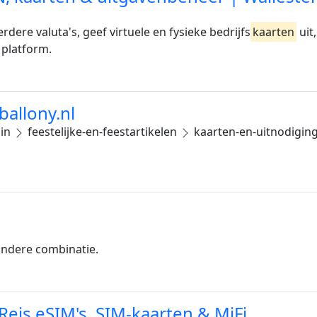
dere valuta's, geef virtuele en fysieke bedrijfs
kaarten
uit
platform.
ballony.nl
uin
feestelijke-en-feestartikelen
kaarten-en-uitnodigin
 andere combinatie.
Reis eSIM's, SIM-kaarten & MiFi