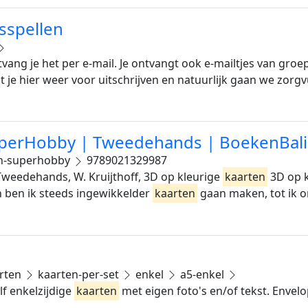
sspellen
ng je het per e-mail. Je ontvangt ook e-mailtjes van groep
t je hier weer voor uitschrijven en natuurlijk gaan we zorg
SuperHobby | Tweedehands | BoekenBal
en-superhobby
9789021329987
weedehands, W. Kruijthoff, 3D op kleurige
kaarten
3D op 
 ben ik steeds ingewikkelder
kaarten
gaan maken, tot ik 
rten
kaarten-per-set
enkel
a5-enkel
lf enkelzijdige
kaarten
met eigen foto's en/of tekst. Envelop