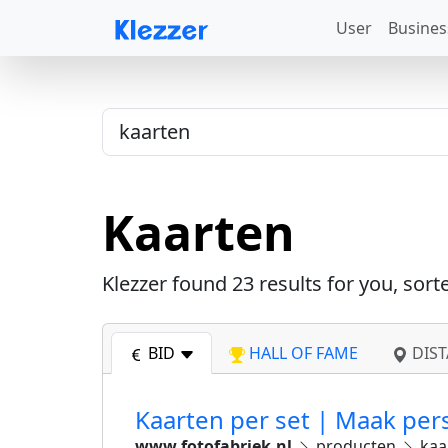
User
Busines
Kaarten
Klezzer found
23
results for you, sort
BID
HALL OF FAME
DIST
Kaarten per set | Maak per
www.fotofabriek.nl
producten
kaa