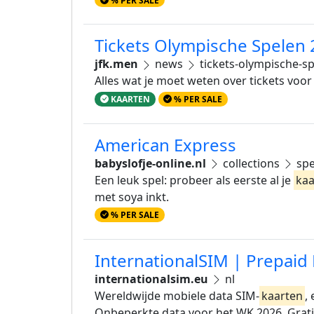
Tickets Olympische Spelen 2
jfk.men
news
tickets-olympische-s
Alles wat je moet weten over tickets voor
KAARTEN
% PER SALE
American Express
babyslofje-online.nl
collections
spe
Een leuk spel: probeer als eerste al je
kaa
met soya inkt.
% PER SALE
InternationalSIM | Prepaid 
internationalsim.eu
nl
Wereldwijde mobiele data SIM-
kaarten
,
Onbeperkte data voor het WK 2026. Grati