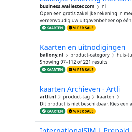
business.wallester.com
nl
Open een gratis zakelijke rekening in meer
vereenvoudig uw uitgavenbeheer op één 
KAARTEN
% PER SALE
Kaarten en uitnodigingen - 
ballony.nl
product-category
huis-t
Showing 97–112 of 221 results
KAARTEN
% PER SALE
kaarten Archieven - Artli
artli.nl
product-tag
kaarten
Dit product is niet beschikbaar. Kies een
KAARTEN
% PER SALE
InternationalSIM | Prepaid 