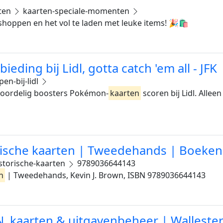
ten
kaarten-speciale-momenten
 shoppen en het vol te laden met leuke items! 🎉🛍
ding bij Lidl, gotta catch 'em all - JFK
n-bij-lidl
voordelig boosters Pokémon-
kaarten
scoren bij Lidl. Allee
orische kaarten | Tweedehands | Boeken
istorische-kaarten
9789036644143
n
| Tweedehands, Kevin J. Brown, ISBN 9789036644143
N, kaarten & uitgavenbeheer | Walleste