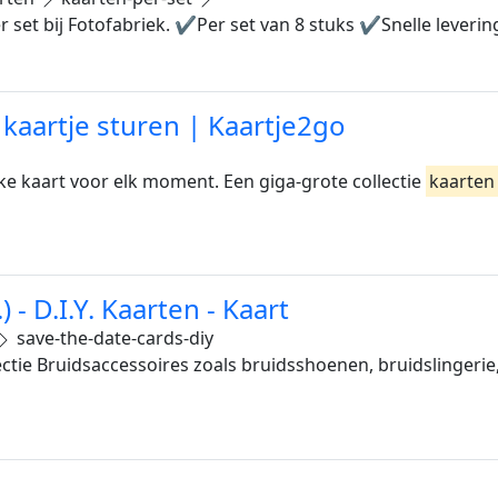
r set bij Fotofabriek. ✔️Per set van 8 stuks ✔️Snelle leveri
kaartje sturen | Kaartje2go
jke kaart voor elk moment. Een giga-grote collectie
kaarten
 - D.I.Y. Kaarten - Kaart
save-the-date-cards-diy
ctie Bruidsaccessoires zoals bruidsshoenen, bruidslingerie,