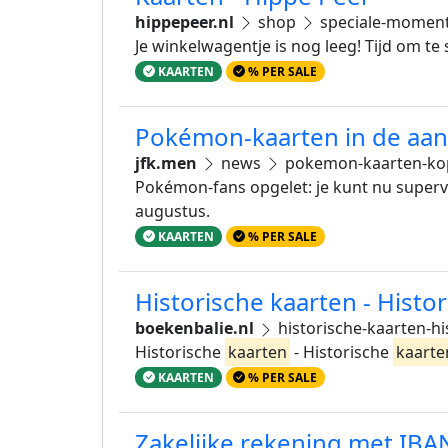
hippepeer.nl
shop
speciale-momen
Je winkelwagentje is nog leeg! Tijd om te
KAARTEN
% PER SALE
Pokémon-kaarten in de aanbie
jfk.men
news
pokemon-kaarten-kope
Pokémon-fans opgelet: je kunt nu super
augustus.
KAARTEN
% PER SALE
Historische kaarten - Hist
boekenbalie.nl
historische-kaarten-h
Historische
kaarten
- Historische
kaarte
KAARTEN
% PER SALE
Zakelijke rekening met IBA