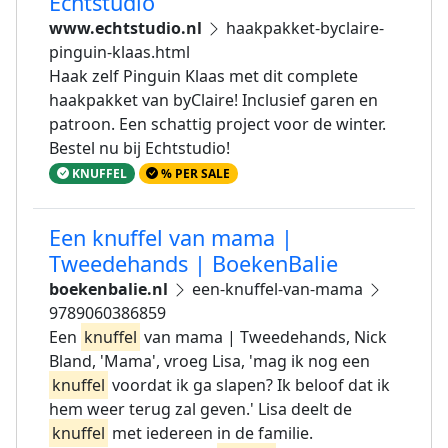
Echtstudio
www.echtstudio.nl
haakpakket-byclaire-
pinguin-klaas.html
Haak zelf Pinguin Klaas met dit complete
haakpakket van byClaire! Inclusief garen en
patroon. Een schattig project voor de winter.
Bestel nu bij Echtstudio!
KNUFFEL
% PER SALE
Een knuffel van mama |
Tweedehands | BoekenBalie
boekenbalie.nl
een-knuffel-van-mama
9789060386859
Een
knuffel
van mama | Tweedehands, Nick
Bland, 'Mama', vroeg Lisa, 'mag ik nog een
knuffel
voordat ik ga slapen? Ik beloof dat ik
hem weer terug zal geven.' Lisa deelt de
knuffel
met iedereen in de familie.