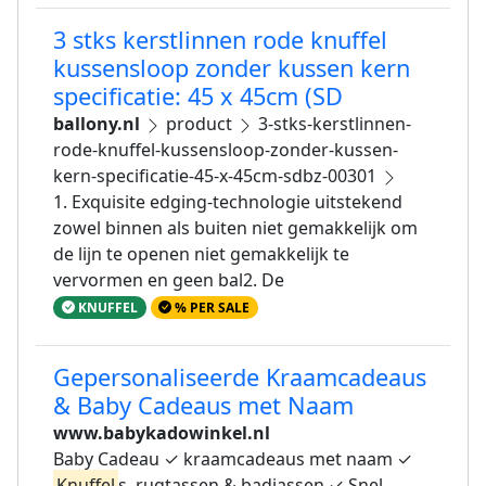
3 stks kerstlinnen rode knuffel
kussensloop zonder kussen kern
specificatie: 45 x 45cm (SD
ballony.nl
product
3-stks-kerstlinnen-
rode-knuffel-kussensloop-zonder-kussen-
kern-specificatie-45-x-45cm-sdbz-00301
1. Exquisite edging-technologie uitstekend
zowel binnen als buiten niet gemakkelijk om
de lijn te openen niet gemakkelijk te
vervormen en geen bal2. De
KNUFFEL
% PER SALE
Gepersonaliseerde Kraamcadeaus
& Baby Cadeaus met Naam
www.babykadowinkel.nl
Baby Cadeau ✓ kraamcadeaus met naam ✓
Knuffel
s, rugtassen & badjassen ✓ Snel