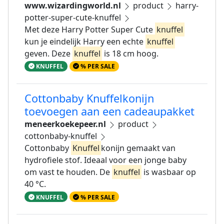
www.wizardingworld.nl
product
harry-
potter-super-cute-knuffel
Met deze Harry Potter Super Cute
knuffel
kun je eindelijk Harry een echte
knuffel
geven. Deze
knuffel
is 18 cm hoog.
KNUFFEL
% PER SALE
Cottonbaby Knuffelkonijn
toevoegen aan een cadeaupakket
meneerkoekepeer.nl
product
cottonbaby-knuffel
Cottonbaby
Knuffel
konijn gemaakt van
hydrofiele stof. Ideaal voor een jonge baby
om vast te houden. De
knuffel
is wasbaar op
40 °C.
KNUFFEL
% PER SALE