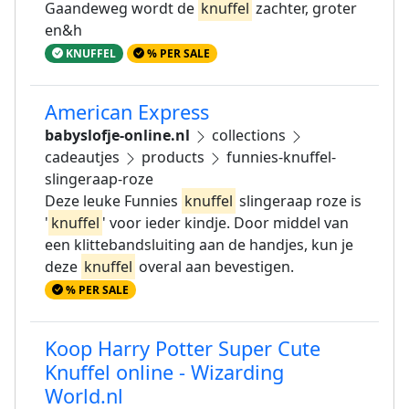
Gaandeweg wordt de
knuffel
zachter, groter
en&h
KNUFFEL
% PER SALE
American Express
babyslofje-online.nl
collections
cadeautjes
products
funnies-knuffel-
slingeraap-roze
Deze leuke Funnies
knuffel
slingeraap roze is
'
knuffel
' voor ieder kindje. Door middel van
een klittebandsluiting aan de handjes, kun je
deze
knuffel
overal aan bevestigen.
% PER SALE
Koop Harry Potter Super Cute
Knuffel online - Wizarding
World.nl