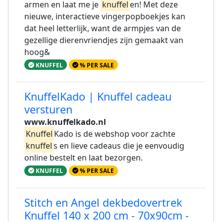
armen en laat me je
knuffel
en! Met deze
nieuwe, interactieve vingerpopboekjes kan
dat heel letterlijk, want de armpjes van de
gezellige dierenvriendjes zijn gemaakt van
hoog&
KNUFFEL
% PER SALE
KnuffelKado | Knuffel cadeau
versturen
www.knuffelkado.nl
Knuffel
Kado is de webshop voor zachte
knuffel
s en lieve cadeaus die je eenvoudig
online bestelt en laat bezorgen.
KNUFFEL
% PER SALE
Stitch en Angel dekbedovertrek
Knuffel 140 x 200 cm - 70x90cm -