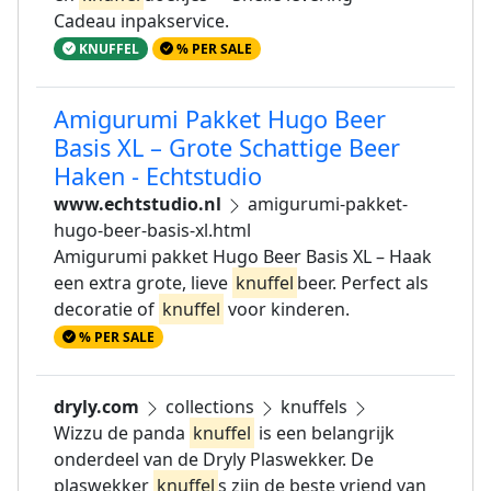
Cadeau inpakservice.
KNUFFEL
% PER SALE
Amigurumi Pakket Hugo Beer
Basis XL – Grote Schattige Beer
Haken - Echtstudio
www.echtstudio.nl
amigurumi-pakket-
hugo-beer-basis-xl.html
Amigurumi pakket Hugo Beer Basis XL – Haak
een extra grote, lieve
knuffel
beer. Perfect als
decoratie of
knuffel
voor kinderen.
% PER SALE
dryly.com
collections
knuffels
Wizzu de panda
knuffel
is een belangrijk
onderdeel van de Dryly Plaswekker. De
plaswekker
knuffel
s zijn de beste vriend van