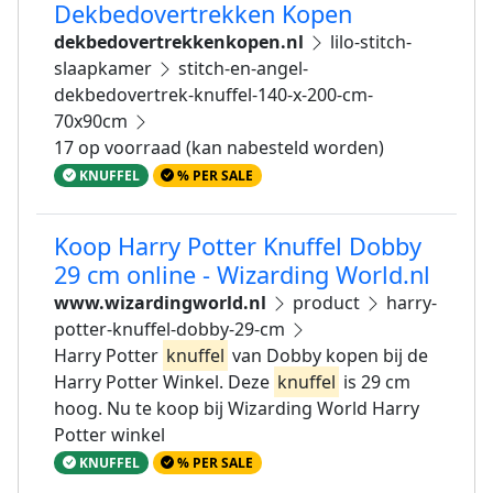
Dekbedovertrekken Kopen
dekbedovertrekkenkopen.nl
lilo-stitch-
slaapkamer
stitch-en-angel-
dekbedovertrek-knuffel-140-x-200-cm-
70x90cm
17 op voorraad (kan nabesteld worden)
KNUFFEL
% PER SALE
Koop Harry Potter Knuffel Dobby
29 cm online - Wizarding World.nl
www.wizardingworld.nl
product
harry-
potter-knuffel-dobby-29-cm
Harry Potter
knuffel
van Dobby kopen bij de
Harry Potter Winkel. Deze
knuffel
is 29 cm
hoog. Nu te koop bij Wizarding World Harry
Potter winkel
KNUFFEL
% PER SALE