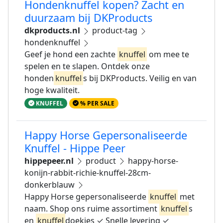
Hondenknuffel kopen? Zacht en
duurzaam bij DKProducts
dkproducts.nl
product-tag
hondenknuffel
Geef je hond een zachte
knuffel
om mee te
spelen en te slapen. Ontdek onze
honden
knuffel
s bij DKProducts. Veilig en van
hoge kwaliteit.
KNUFFEL
% PER SALE
Happy Horse Gepersonaliseerde
Knuffel - Hippe Peer
hippepeer.nl
product
happy-horse-
konijn-rabbit-richie-knuffel-28cm-
donkerblauw
Happy Horse gepersonaliseerde
knuffel
met
naam. Shop ons ruime assortiment
knuffel
s
en
knuffel
doekjes ✓ Snelle levering ✓