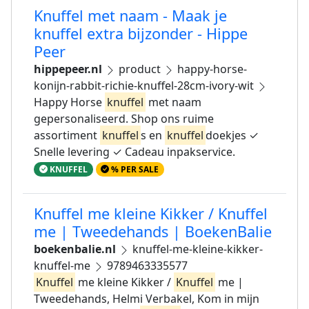
Knuffel met naam - Maak je
knuffel extra bijzonder - Hippe
Peer
hippepeer.nl
product
happy-horse-
konijn-rabbit-richie-knuffel-28cm-ivory-wit
Happy Horse
knuffel
met naam
gepersonaliseerd. Shop ons ruime
assortiment
knuffel
s en
knuffel
doekjes ✓
Snelle levering ✓ Cadeau inpakservice.
KNUFFEL
% PER SALE
Knuffel me kleine Kikker / Knuffel
me | Tweedehands | BoekenBalie
boekenbalie.nl
knuffel-me-kleine-kikker-
knuffel-me
9789463335577
Knuffel
me kleine Kikker /
Knuffel
me |
Tweedehands, Helmi Verbakel, Kom in mijn