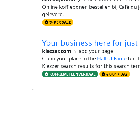
Online koffiebonen bestellen bij Café du
geleverd.
% PER SALE
Your business here for just
klezzer.com
add your page
Claim your place in the
Hall of Fame
for t
Klezzer search results for this search te
KOFFIEMETEENVERHAAL
€ 0,01 / DAY