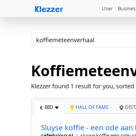
User
Busines
Koffiemeteen
Klezzer found
1
result for you, sorted
BID
HALL OF FAME
DIST
Sluyse koffie - een ode aan
cafedujour.nl
sluyse-koffie-een-ode-a