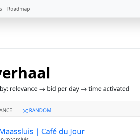
s
Roadmap
verhaal
 by: relevance
bid per day
time activated
ANCE
RANDOM
 Maassluis | Café du Jour
an-maassluis