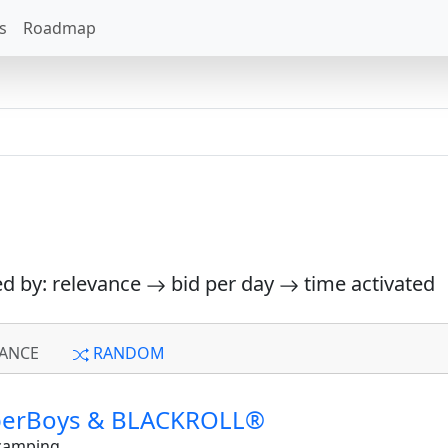
s
Roadmap
ed by: relevance
bid per day
time activated
ANCE
RANDOM
perBoys & BLACKROLL®
camping