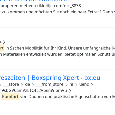
kamperen-met-een-tikkeltje-comfort_3838
bst zu kommen und möchten Sie noch ein paar Extras? Dann 
o
rt
in Sachen Mobilität für Ihr Kind. Unsere umfangreiche Ko
 Materialien entwickelt wurden, bietet optimalen Schutz 
eszeiten | Boxspring Xpert - bx.eu
___store
de
___from_store
nl
uenc
Ym9sbGV0amVzLTQtc2Vpem9lbmVu
️
Komfort
von Daunen und praktische Eigenschaften von M