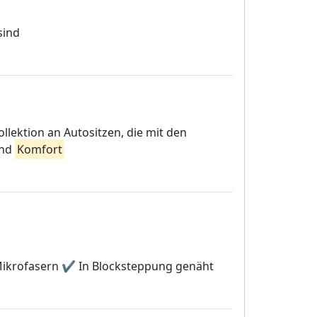
sind
llektion an Autositzen, die mit den
und
Komfort
ikrofasern ✔️ In Blocksteppung genäht