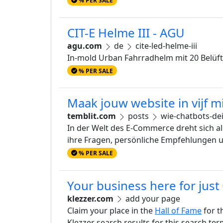
% PER SALE
CIT-E Helme III - AGU
agu.com
de
cite-led-helme-iii
In-mold Urban Fahrradhelm mit 20 Belüft
% PER SALE
Maak jouw website in vijf m
temblit.com
posts
wie-chatbots-de
In der Welt des E-Commerce dreht sich al
ihre Fragen, persönliche Empfehlungen u
% PER SALE
Your business here for just
klezzer.com
add your page
Claim your place in the
Hall of Fame
for t
Klezzer search results for this search te