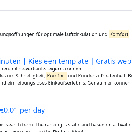
ungsöffnungen für optimale Luftzirkulation und
Komfort
i
inuten | Kies een template | Gratis web
inen-online-verkauf-steigern-konnen
les um Schnelligkeit,
Komfort
und Kundenzufriedenheit. Be
nd ein reibungsloses Einkaufserlebnis. Genau hier können
 €0,01 per day
his search term. The ranking is static and based on activati
rm yet, you can claim the
first
position!