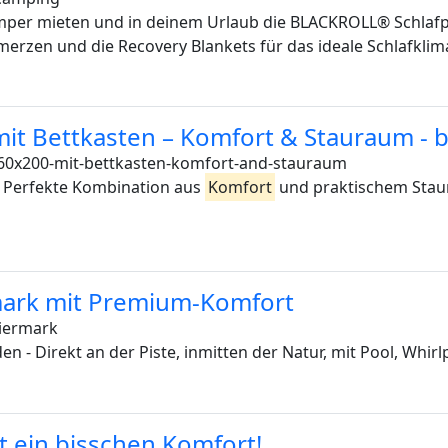
mper mieten und in deinem Urlaub die BLACKROLL® Schlafpr
zen und die Recovery Blankets für das ideale Schlafklim
it Bettkasten – Komfort & Stauraum - 
60x200-mit-bettkasten-komfort-and-stauraum
: Perfekte Kombination aus
Komfort
und praktischem Staur
rmark mit Premium-Komfort
iermark
n - Direkt an der Piste, inmitten der Natur, mit Pool, Whir
t ein bisschen Komfort!