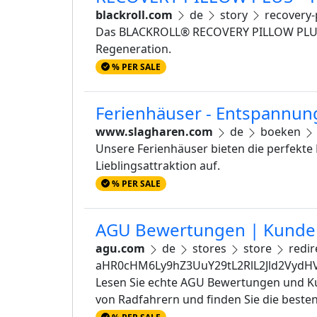
blackroll.com
de
story
recovery-
Das BLACKROLL® RECOVERY PILLOW PLUS is
Regeneration.
% PER SALE
Ferienhäuser - Entspannun
www.slagharen.com
de
boeken
Unsere Ferienhäuser bieten die perfekt
Lieblingsattraktion auf.
% PER SALE
AGU Bewertungen | Kunden
agu.com
de
stores
store
redir
aHR0cHM6Ly9hZ3UuY29tL2RlL2Jld2Vyd
Lesen Sie echte AGU Bewertungen und K
von Radfahrern und finden Sie die beste