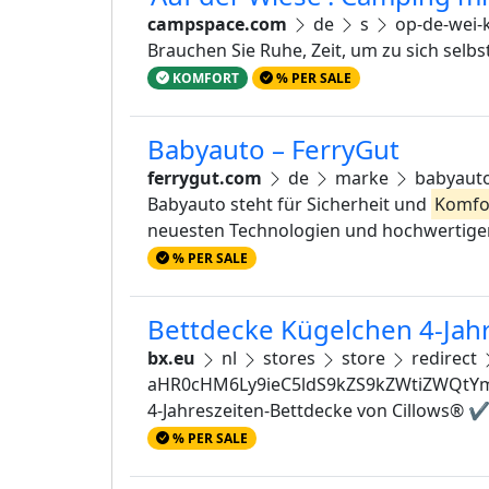
campspace.com
de
s
op-de-wei-
Brauchen Sie Ruhe, Zeit, um zu sich sel
KOMFORT
% PER SALE
Babyauto – FerryGut
ferrygut.com
de
marke
babyaut
Babyauto steht für Sicherheit und
Komfo
neuesten Technologien und hochwertigen
% PER SALE
Bettdecke Kügelchen 4-Jahr
bx.eu
nl
stores
store
redirect
aHR0cHM6Ly9ieC5ldS9kZS9kZWtiZWQt
4-Jahreszeiten-Bettdecke von Cillows® ✔
% PER SALE