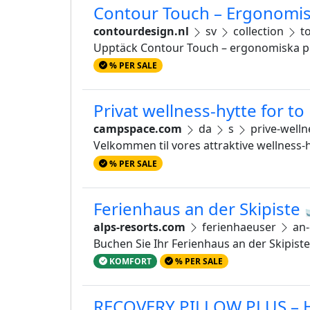
Contour Touch – Ergonomiska
contourdesign.nl
sv
collection
t
Upptäck Contour Touch – ergonomiska pe
% PER SALE
Privat wellness-hytte for to
campspace.com
da
s
prive-welln
Velkommen til vores attraktive wellness-
% PER SALE
Ferienhaus an der Skipiste 
alps-resorts.com
ferienhaeuser
an-
Buchen Sie Ihr Ferienhaus an der Skipiste
KOMFORT
% PER SALE
RECOVERY PILLOW PLUS – Hö