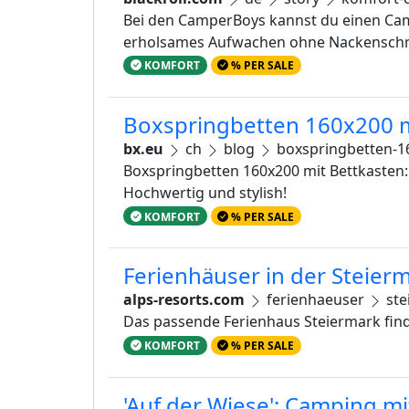
Bei den CamperBo ys kannst du einen Ca
erholsames Aufwachen ohne Nackenschmer
KOMFORT
% PER SALE
Boxspringbetten 160x200 m
bx.eu
ch
blog
boxspringbetten-1
Boxspringbetten 160x200 mit Bettkasten
Hochwertig und stylish!
KOMFORT
% PER SALE
Ferienhäuser in der Steie
alps-resorts.com
ferienhaeuser
ste
Das passende Ferienhaus Steiermark finde
KOMFORT
% PER SALE
'Auf der Wiese': Camping mi