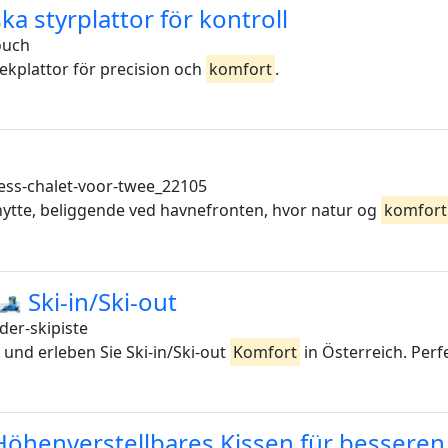
 styrplattor för kontroll
ouch
kplattor för precision och
komfort
.
ess-chalet-voor-twee_22105
hytte, beliggende ved havnefronten, hvor natur og
komfort
 Ski-in/Ski-out
der-skipiste
 und erleben Sie Ski-in/Ski-out
Komfort
in Österreich. Perf
henverstellbares Kissen für besseren 