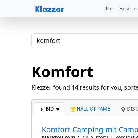
User
Busines
Komfort
Klezzer found
14
results for you, sort
BID
HALL OF FAME
DIST
Komfort Camping mit Cam
blackroll.com
de
story
komfort-