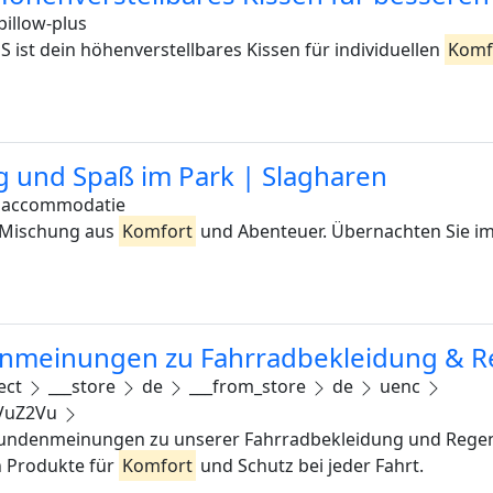
pillow-plus
t dein höhenverstellbares Kissen für individuellen
Komf
g und Spaß im Park | Slagharen
accommodatie
e Mischung aus
Komfort
und Abenteuer. Übernachten Sie im
meinungen zu Fahrradbekleidung & R
ect
___store
de
___from_store
de
uenc
HVuZ2Vu
undenmeinungen zu unserer Fahrradbekleidung und Regen
n Produkte für
Komfort
und Schutz bei jeder Fahrt.