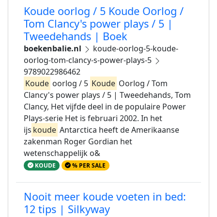
Koude oorlog / 5 Koude Oorlog /
Tom Clancy's power plays / 5 |
Tweedehands | Boek
boekenbalie.nl
koude-oorlog-5-koude-
oorlog-tom-clancy-s-power-plays-5
9789022986462
Koude
oorlog / 5
Koude
Oorlog / Tom
Clancy's power plays / 5 | Tweedehands, Tom
Clancy, Het vijfde deel in de populaire Power
Plays-serie Het is februari 2002. In het
ijs
koude
Antarctica heeft de Amerikaanse
zakenman Roger Gordian het
wetenschappelijk o&
KOUDE
% PER SALE
Nooit meer koude voeten in bed:
12 tips | Silkyway