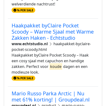
welverdiende nachtrust!
% PER SALE
Haakpakket byClaire Pocket
Scoody – Warme Sjaal met Warme
Zakken Haken - Echtstudio
www.echtstudio.nl
haakpakket-byclaire-
pocket-scoody.html
Haakpakket byClaire Pocket Scoody – Haak
een cosy sjaal met capuchon en handige
zakken. Perfect voor
koude
dagen en een
modieuze look.
% PER SALE
Mario Russo Parka Arctic | Nu
met 61% korting! | Groupdeal.nl
groupdeal.nl
product
mario-russo-