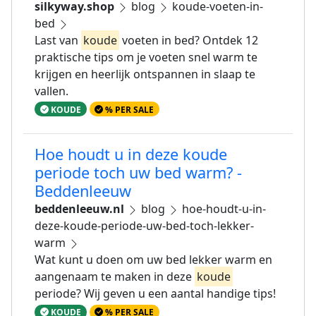
silkyway.shop
blog
koude-voeten-in-
bed
Last van
koude
voeten in bed? Ontdek 12
praktische tips om je voeten snel warm te
krijgen en heerlijk ontspannen in slaap te
vallen.
KOUDE
% PER SALE
Hoe houdt u in deze koude
periode toch uw bed warm? -
Beddenleeuw
beddenleeuw.nl
blog
hoe-houdt-u-in-
deze-koude-periode-uw-bed-toch-lekker-
warm
Wat kunt u doen om uw bed lekker warm en
aangenaam te maken in deze
koude
periode? Wij geven u een aantal handige tips!
KOUDE
% PER SALE