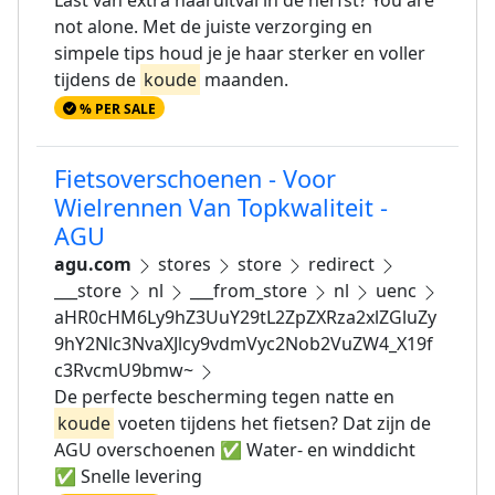
Last van extra haaruitval in de herfst? You are
not alone. Met de juiste verzorging en
simpele tips houd je je haar sterker en voller
tijdens de
koude
maanden.
% PER SALE
Fietsoverschoenen - Voor
Wielrennen Van Topkwaliteit -
AGU
agu.com
stores
store
redirect
___store
nl
___from_store
nl
uenc
aHR0cHM6Ly9hZ3UuY29tL2ZpZXRza2xlZGluZy
9hY2Nlc3NvaXJlcy9vdmVyc2Nob2VuZW4_X19f
c3RvcmU9bmw~
De perfecte bescherming tegen natte en
koude
voeten tijdens het fietsen? Dat zijn de
AGU overschoenen ✅ Water- en winddicht
✅ Snelle levering