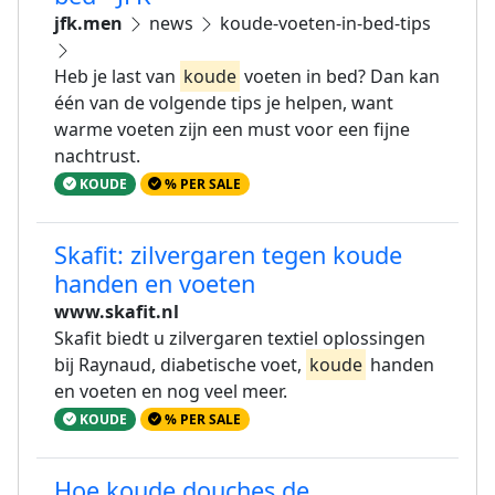
jfk.men
news
koude-voeten-in-bed-tips
Heb je last van
koude
voeten in bed? Dan kan
één van de volgende tips je helpen, want
warme voeten zijn een must voor een fijne
nachtrust.
KOUDE
% PER SALE
Skafit: zilvergaren tegen koude
handen en voeten
www.skafit.nl
Skafit biedt u zilvergaren textiel oplossingen
bij Raynaud, diabetische voet,
koude
handen
en voeten en nog veel meer.
KOUDE
% PER SALE
Hoe koude douches de