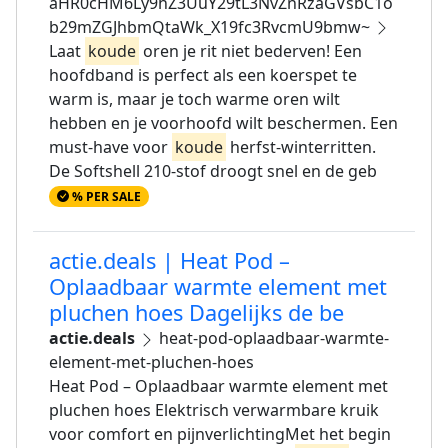
aHR0cHM6Ly9hZ3UuY29tL3NvZnRzaGVsbC1o
b29mZGJhbmQtaWk_X19fc3RvcmU9bmw~
Laat
koude
oren je rit niet bederven! Een
hoofdband is perfect als een koerspet te
warm is, maar je toch warme oren wilt
hebben en je voorhoofd wilt beschermen. Een
must-have voor
koude
herfst-winterritten.
De Softshell 210-stof droogt snel en de geb
% PER SALE
actie.deals | Heat Pod –
Oplaadbaar warmte element met
pluchen hoes Dagelijks de be
actie.deals
heat-pod-oplaadbaar-warmte-
element-met-pluchen-hoes
Heat Pod – Oplaadbaar warmte element met
pluchen hoes Elektrisch verwarmbare kruik
voor comfort en pijnverlichtingMet het begin