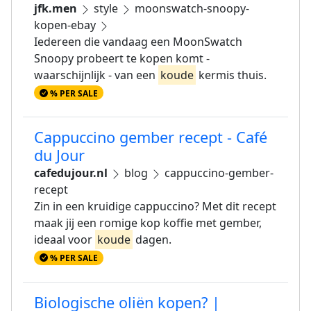
jfk.men
style
moonswatch-snoopy-
kopen-ebay
Iedereen die vandaag een MoonSwatch
Snoopy probeert te kopen komt -
waarschijnlijk - van een
koude
kermis thuis.
% PER SALE
Cappuccino gember recept - Café
du Jour
cafedujour.nl
blog
cappuccino-gember-
recept
Zin in een kruidige cappuccino? Met dit recept
maak jij een romige kop koffie met gember,
ideaal voor
koude
dagen.
% PER SALE
Biologische oliën kopen? |