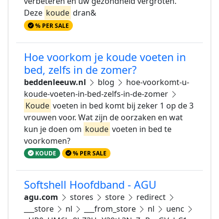
verbeteren en uw gezondheid vergroten.
Deze
koude
dran&
% PER SALE
Hoe voorkom je koude voeten in
bed, zelfs in de zomer?
beddenleeuw.nl
blog
hoe-voorkomt-u-
koude-voeten-in-bed-zelfs-in-de-zomer
Koude
voeten in bed komt bij zeker 1 op de 3
vrouwen voor. Wat zijn de oorzaken en wat
kun je doen om
koude
voeten in bed te
voorkomen?
KOUDE
% PER SALE
Softshell Hoofdband - AGU
agu.com
stores
store
redirect
___store
nl
___from_store
nl
uenc