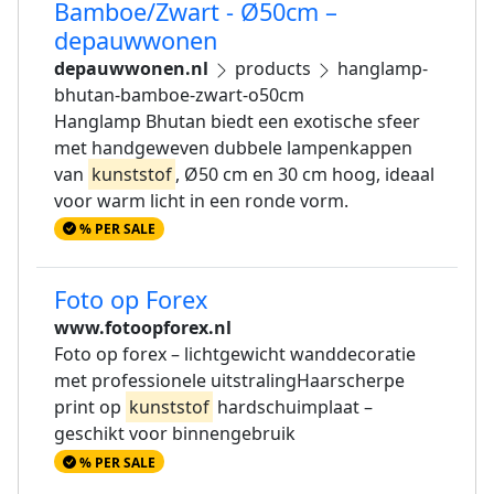
Bamboe/Zwart - Ø50cm –
depauwwonen
depauwwonen.nl
products
hanglamp-
bhutan-bamboe-zwart-o50cm
Hanglamp Bhutan biedt een exotische sfeer
met handgeweven dubbele lampenkappen
van
kunststof
, Ø50 cm en 30 cm hoog, ideaal
voor warm licht in een ronde vorm.
% PER SALE
Foto op Forex
www.fotoopforex.nl
Foto op forex – lichtgewicht wanddecoratie
met professionele uitstralingHaarscherpe
print op
kunststof
hardschuimplaat –
geschikt voor binnengebruik
% PER SALE