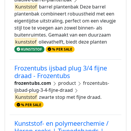
Kunststof
barrel plantenbak Deze barrel
plantenbak combineert robuustheid met een
eigentijdse uitstraling, perfect om een vleugje
stijl toe te voegen aan zowel binnen- als
buitenruimtes. Gemaakt van een duurzaam
kunststof
olievathelft, biedt deze planten
KUNSTSTOF
% PER SALE
Frozentubs ijsbad plug 3/4 fijne
draad - Frozentubs
frozentubs.com
product
frozentubs-
ijsbad-plug-3-4-fijne-draad
Kunststof
zwarte stop met fijne draad.
% PER SALE
Kunststof- en polymeerchemie /
Heron-reeks | Tweedehands |