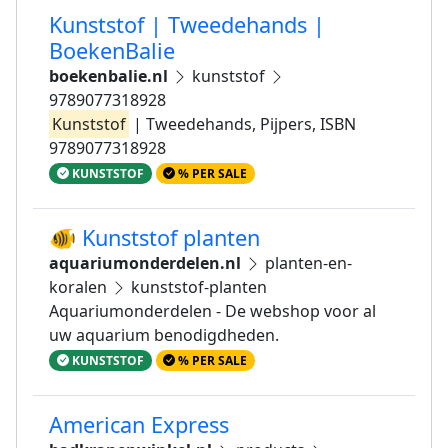
Kunststof | Tweedehands |
BoekenBalie
boekenbalie.nl
kunststof
9789077318928
Kunststof
| Tweedehands, Pijpers, ISBN
9789077318928
KUNSTSTOF
% PER SALE
🐠 Kunststof planten
aquariumonderdelen.nl
planten-en-
koralen
kunststof-planten
Aquariumonderdelen - De webshop voor al
uw aquarium benodigdheden.
KUNSTSTOF
% PER SALE
American Express