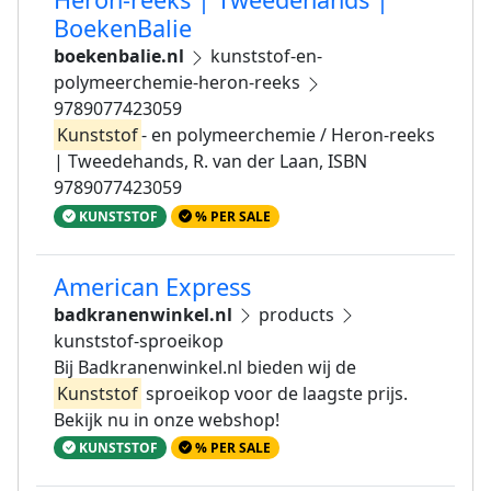
BoekenBalie
boekenbalie.nl
kunststof-en-
polymeerchemie-heron-reeks
9789077423059
Kunststof
- en polymeerchemie / Heron-reeks
| Tweedehands, R. van der Laan, ISBN
9789077423059
KUNSTSTOF
% PER SALE
American Express
badkranenwinkel.nl
products
kunststof-sproeikop
Bij Badkranenwinkel.nl bieden wij de
Kunststof
sproeikop voor de laagste prijs.
Bekijk nu in onze webshop!
KUNSTSTOF
% PER SALE