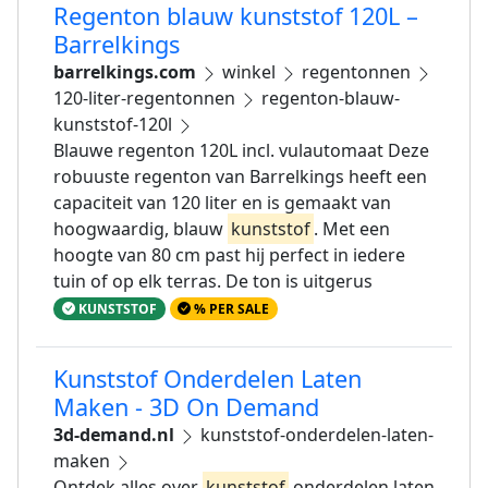
Regenton blauw kunststof 120L –
Barrelkings
barrelkings.com
winkel
regentonnen
120-liter-regentonnen
regenton-blauw-
kunststof-120l
Blauwe regenton 120L incl. vulautomaat Deze
robuuste regenton van Barrelkings heeft een
capaciteit van 120 liter en is gemaakt van
hoogwaardig, blauw
kunststof
. Met een
hoogte van 80 cm past hij perfect in iedere
tuin of op elk terras. De ton is uitgerus
KUNSTSTOF
% PER SALE
Kunststof Onderdelen Laten
Maken - 3D On Demand
3d-demand.nl
kunststof-onderdelen-laten-
maken
Ontdek alles over
kunststof
onderdelen laten