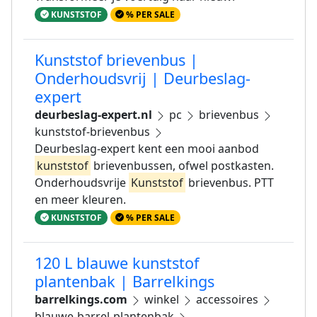
KUNSTSTOF
% PER SALE
Kunststof brievenbus |
Onderhoudsvrij | Deurbeslag-
expert
deurbeslag-expert.nl
pc
brievenbus
kunststof-brievenbus
Deurbeslag-expert kent een mooi aanbod
kunststof
brievenbussen, ofwel postkasten.
Onderhoudsvrije
Kunststof
brievenbus. PTT
en meer kleuren.
KUNSTSTOF
% PER SALE
120 L blauwe kunststof
plantenbak | Barrelkings
barrelkings.com
winkel
accessoires
blauwe-barrel-plantenbak