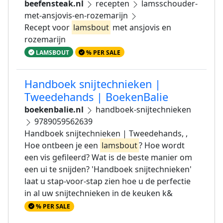
beefensteak.nl
recepten
lamsschouder-
met-ansjovis-en-rozemarijn
Recept voor
lamsbout
met ansjovis en
rozemarijn
LAMSBOUT
% PER SALE
Handboek snijtechnieken |
Tweedehands | BoekenBalie
boekenbalie.nl
handboek-snijtechnieken
9789059562639
Handboek snijtechnieken | Tweedehands, ,
Hoe ontbeen je een
lamsbout
? Hoe wordt
een vis gefileerd? Wat is de beste manier om
een ui te snijden? 'Handboek snijtechnieken'
laat u stap-voor-stap zien hoe u de perfectie
in al uw snijtechnieken in de keuken k&
% PER SALE