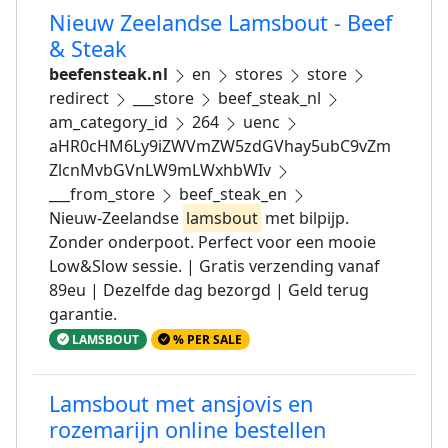
Nieuw Zeelandse Lamsbout - Beef
& Steak
beefensteak.nl
en
stores
store
redirect
___store
beef_steak_nl
am_category_id
264
uenc
aHR0cHM6Ly9iZWVmZW5zdGVhay5ubC9vZm
ZlcnMvbGVnLW9mLWxhbWIv
___from_store
beef_steak_en
Nieuw-Zeelandse
lamsbout
met bilpijp.
Zonder onderpoot. Perfect voor een mooie
Low&Slow sessie. | Gratis verzending vanaf
89eu | Dezelfde dag bezorgd | Geld terug
garantie.
LAMSBOUT
% PER SALE
Lamsbout met ansjovis en
rozemarijn online bestellen