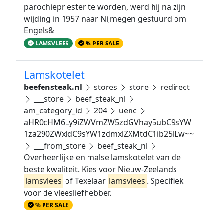
parochiepriester te worden, werd hij na zijn
wijding in 1957 naar Nijmegen gestuurd om
Engels&
LAMSVLEES
% PER SALE
Lamskotelet
beefensteak.nl
stores
store
redirect
___store
beef_steak_nl
am_category_id
204
uenc
aHR0cHM6Ly9iZWVmZW5zdGVhay5ubC9sYW
1za290ZWxldC9sYW1zdmxlZXMtdC1ib25lLw~~
___from_store
beef_steak_nl
Overheerlijke en malse lamskotelet van de
beste kwaliteit. Kies voor Nieuw-Zeelands
lamsvlees
of Texelaar
lamsvlees
. Specifiek
voor de vleesliefhebber.
% PER SALE