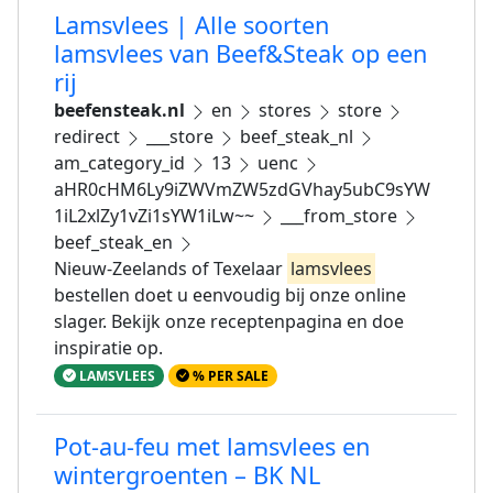
Lamsvlees | Alle soorten
lamsvlees van Beef&Steak op een
rij
beefensteak.nl
en
stores
store
redirect
___store
beef_steak_nl
am_category_id
13
uenc
aHR0cHM6Ly9iZWVmZW5zdGVhay5ubC9sYW
1iL2xlZy1vZi1sYW1iLw~~
___from_store
beef_steak_en
Nieuw-Zeelands of Texelaar
lamsvlees
bestellen doet u eenvoudig bij onze online
slager. Bekijk onze receptenpagina en doe
inspiratie op.
LAMSVLEES
% PER SALE
Pot-au-feu met lamsvlees en
wintergroenten – BK NL