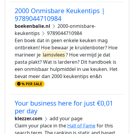
2000 Onmisbare Keukentips |
9789044710984
boekenbalie.nl
2000-onmisbare-
keukentips
9789044710984
Een boek dat in geen enkele keuken mag
ontbreken! Hoe bewaar je kruidenboter? Hoe
marineer je
lamsvlees
? Hoe vermijd je dat
pasta plakt? Wat is larderen? Dit handboek is
een onmisbaar hulpmiddel in uw keuken. Het
bevat meer dan 2000 keukentips en&h
% PER SALE
Your business here for just €0,01
per day
klezzer.com
add your page
Claim your place in the
Hall of Fame
for this
search term. The ranking is static and based