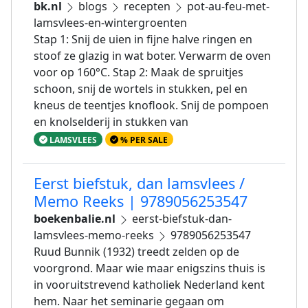
bk.nl
blogs
recepten
pot-au-feu-met-
lamsvlees-en-wintergroenten
Stap 1: Snij de uien in fijne halve ringen en
stoof ze glazig in wat boter. Verwarm de oven
voor op 160°C. Stap 2: Maak de spruitjes
schoon, snij de wortels in stukken, pel en
kneus de teentjes knoflook. Snij de pompoen
en knolselderij in stukken van
LAMSVLEES
% PER SALE
Eerst biefstuk, dan lamsvlees /
Memo Reeks | 9789056253547
boekenbalie.nl
eerst-biefstuk-dan-
lamsvlees-memo-reeks
9789056253547
Ruud Bunnik (1932) treedt zelden op de
voorgrond. Maar wie maar enigszins thuis is
in vooruitstrevend katholiek Nederland kent
hem. Naar het seminarie gegaan om