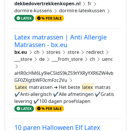
dekbedovertrekkenkopen.nl
fr
dormire-kussens
dormire-latexkussen
LATEX
% PER SALE
Latex matrassen | Anti Allergie
Matrassen - bx.eu
bx.eu
ch
stores
store
redirect
___store
de
___from_store
ch
uenc
aHR0cHM6Ly9ieC5ldS9kZS9tYXRyYXR6ZW4vb
GF0ZXgtbWF0cmFzc2Vu
Latex
matrassen ➔ Het beste
latex
matras
✔️Anti-allergisch ✔️Alle afmetingen ✔️Gratis
levering ✔️100 dagen proefslapen
LATEX
% PER SALE
10 paren Halloween Elf Latex