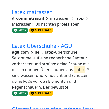
Latex matrassen
droommatras.nl
matrassen
latex
Matrassen: 100 nachten proefslapen
LATEX
% PER SALE
Latex Überschuhe - AGU
agu.com
de
latex-uberschuhe
Sei optimal auf eine regnerische Radtour
vorbereitet und schütze deine Schuhe mit
diesen dünnen Überschuhen aus
Latex
. Sie
sind wasser- und winddicht und schützen
deine Füße vor den Elementen und
Regenschauern. Der bewusste
LATEX
% PER SALE
Gietmallen van gips, rubber, latex