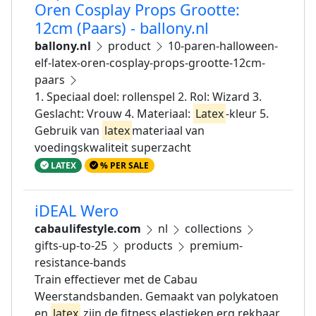
Oren Cosplay Props Grootte:
12cm (Paars) - ballony.nl
ballony.nl
product
10-paren-halloween-
elf-latex-oren-cosplay-props-grootte-12cm-
paars
1. Speciaal doel: rollenspel 2. Rol: Wizard 3.
Geslacht: Vrouw 4. Materiaal:
Latex
-kleur 5.
Gebruik van
latex
materiaal van
voedingskwaliteit superzacht
LATEX
% PER SALE
iDEAL Wero
cabaulifestyle.com
nl
collections
gifts-up-to-25
products
premium-
resistance-bands
Train effectiever met de Cabau
Weerstandsbanden. Gemaakt van polykatoen
en
latex
zijn de fitness elastieken erg rekbaar.