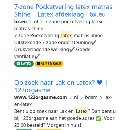
7-zone Pocketvering latex matras
Shine | Latex afdeklaag - bx.eu
bx.eu
nl
7-zone-pocketvering-latex-
matras-shine
7-zone Pocketvering
latex
matras Shine |
Uitstekende 7-zone ondersteuning✔️
Drukverlagende werking✔️ Goede
ventilatie✔️
LATEX
% PER SALE
Op zoek naar Lak en Latex? ❤ |
123orgasme
www.123orgasme.com
nl
bdsm
lak-
en-latex
Bent u op zoek naar Lak en
Latex
? Dan bent u
bij 123orgasme aan het goede adres ✅. Voor
23:00 besteld? Morgen in huis!