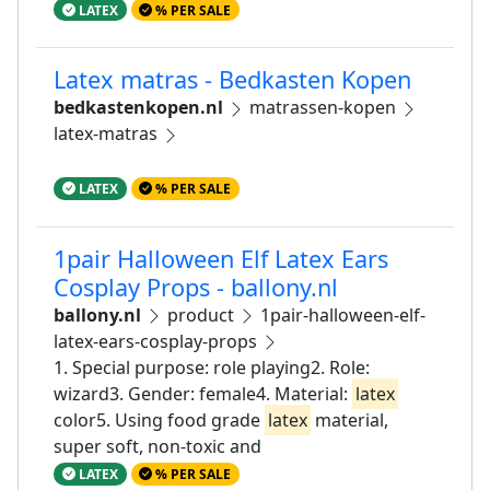
LATEX
% PER SALE
Latex matras - Bedkasten Kopen
bedkastenkopen.nl
matrassen-kopen
latex-matras
LATEX
% PER SALE
1pair Halloween Elf Latex Ears
Cosplay Props - ballony.nl
ballony.nl
product
1pair-halloween-elf-
latex-ears-cosplay-props
1. Special purpose: role playing2. Role:
wizard3. Gender: female4. Material:
latex
color5. Using food grade
latex
material,
super soft, non-toxic and
LATEX
% PER SALE