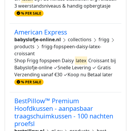
3 weerstandsniveaus & handig opbergtasje
% PER SALE
American Express
babyslofje-online.nl
collections
frigg
products
frigg-fopspeen-daisy-latex-
croissant
Shop Frigg fopspeen Daisy
latex
Croissant bij
Babyslofje-online ✓Snelle Levering ✓ Gratis
Verzending vanaf €30 ✓Koop nu Betaal later
% PER SALE
BestPillow™ Premium
Hoofdkussen - aanpasbaar
traagschuimkussen - 100 nachten
proefsl