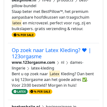
bestpillow.nl
nl-eu
products
best-
pillow-bundel
Slaap beter met BestPillow™, het premium
aanpasbare hoofdkussen van traagschuim
latex
en microvezel. perfect voor rug, zij en
buikslapers. gratis verzending & retour.
% PER SALE
Op zoek naar Latex Kleding? ❤ |
123orgasme
www.123orgasme.com
nl
dames-
lingerie
latex-kleding
Bent u op zoek naar
Latex
Kleding? Dan bent
u bij 123orgasme aan het goede adres ✅.
Voor 23:00 besteld? Morgen in huis!
LATEX
% PER SALE
boekenbalie.nl
herinneringen-in-