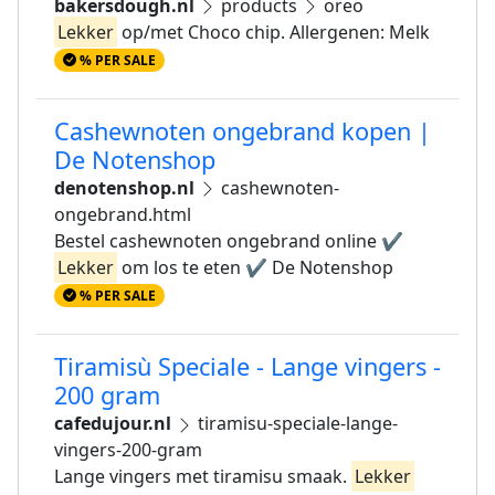
bakersdough.nl
products
oreo
Lekker
op/met Choco chip. Allergenen: Melk
% PER SALE
Cashewnoten ongebrand kopen |
De Notenshop
denotenshop.nl
cashewnoten-
ongebrand.html
Bestel cashewnoten ongebrand online ✔
Lekker
om los te eten ✔ De Notenshop
% PER SALE
Tiramisù Speciale - Lange vingers -
200 gram
cafedujour.nl
tiramisu-speciale-lange-
vingers-200-gram
Lange vingers met tiramisu smaak.
Lekker