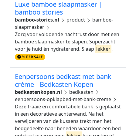
Luxe bamboe slaapmasker |
bamboo stories
bamboo-stories.nl
product
bamboe-
slaapmasker
Zorg voor voldoende nachtrust door met een
bamboe slaapmasker te slapen. Superzacht
voor je huid én hydraterend. Slaap
lekker
!
% PER SALE
Eenpersoons bedkast met bank
crème - Bedkasten Kopen
bedkastenkopen.nl
bedkasten
eenpersoons-opklapbed-met-bank-creme
Deze fraaie en comfortabele bank is geplaatst
in een decoratieve achterwand. Na het
verwijderen van de kussens trekt men het
bedgedeelte naar beneden waardoor een bed
ontstaat waarop men
lekker
kan rusten of