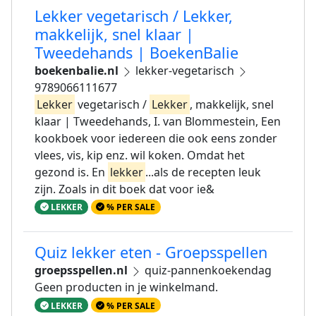
Lekker vegetarisch / Lekker,
makkelijk, snel klaar |
Tweedehands | BoekenBalie
boekenbalie.nl
lekker-vegetarisch
9789066111677
Lekker
vegetarisch /
Lekker
, makkelijk, snel
klaar | Tweedehands, I. van Blommestein, Een
kookboek voor iedereen die ook eens zonder
vlees, vis, kip enz. wil koken. Omdat het
gezond is. En
lekker
...als de recepten leuk
zijn. Zoals in dit boek dat voor ie&
LEKKER
% PER SALE
Quiz lekker eten - Groepsspellen
groepsspellen.nl
quiz-pannenkoekendag
Geen producten in je winkelmand.
LEKKER
% PER SALE