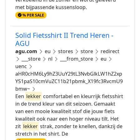
met bijpassende kussensloop.
% PER SALE
Solid Fietsshirt II Trend Heren -
AGU
agu.com
eu
stores
store
redirect
___store
nl
___from_store
eu
uenc
aHR0cHM6Ly9hZ3UuY29tL3NvbGlkLW1hZ2xp
YS1paS10cmVuZC11b21pbmk_X19fc3RvcmU9
bmw~
Een
lekker
comfortabel en kleurrijk fietsshirt
in de trend kleur van dit seizoen. Gemaakt
van een mooie kwaliteit stof die jouw fiets
kwaliteit ook naar een hoger niveau tilt. Het
zit
lekker
strak, zonder te knellen, dankzij de
stretch in het shirt. De