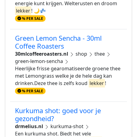
energie kunt krijgen. Welterusten en droom
lekker
! 🌙💤
% PER SALE
Green Lemon Sencha - 30ml
Coffee Roasters
30mlcoffeeroasters.nl
shop
thee
green-lemon-sencha
Heerlijke frisse gearomatiseerde groene thee
met Lemongrass welke je de hele dag kan
drinken.Deze thee is zelfs koud
lekker
!
% PER SALE
Kurkuma shot: goed voor je
gezondheid?
drmelius.nl
kurkuma-shot
Een kurkuma shot. Biedt het vele