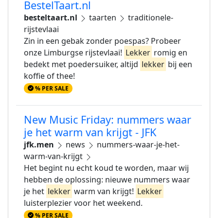
BestelTaart.nl
besteltaart.nl
taarten
traditionele-
rijstevlaai
Zin in een gebak zonder poespas? Probeer
onze Limburgse rijstevlaai!
Lekker
romig en
bedekt met poedersuiker, altijd
lekker
bij een
koffie of thee!
% PER SALE
New Music Friday: nummers waar
je het warm van krijgt - JFK
jfk.men
news
nummers-waar-je-het-
warm-van-krijgt
Het begint nu echt koud te worden, maar wij
hebben de oplossing: nieuwe nummers waar
je het
lekker
warm van krijgt!
Lekker
luisterplezier voor het weekend.
% PER SALE