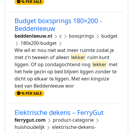
% PER SALE
Budget boxsprings 180×200 -
Beddenleeuw
beddenleeuw.nl
c
boxsprings
budget
180x200-budget
Wie wil er nou niet wat meer ruimte zodat je
met z’n tweeën of alleen
lekker
ruim kunt
liggen. Of op zondagochtend nog
lekker
met
het hele gezin op bed blijven liggen zonder te
dicht op elkaar te liggen. Met een kingsize
bed van Beddenleeuw wor
% PER SALE
Elektrische dekens – FerryGut
ferrygut.com
product-categorie
huishoudelijk
elektrische-dekens-