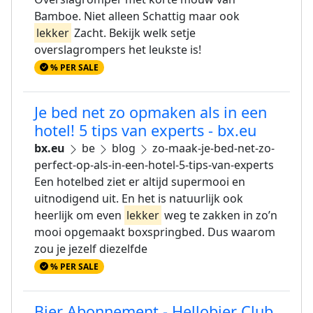
Bamboe. Niet alleen Schattig maar ook
lekker
Zacht. Bekijk welk setje
overslagrompers het leukste is!
% PER SALE
Je bed net zo opmaken als in een
hotel! 5 tips van experts - bx.eu
bx.eu
be
blog
zo-maak-je-bed-net-zo-
perfect-op-als-in-een-hotel-5-tips-van-experts
Een hotelbed ziet er altijd supermooi en
uitnodigend uit. En het is natuurlijk ook
heerlijk om even
lekker
weg te zakken in zo’n
mooi opgemaakt boxspringbed. Dus waarom
zou je jezelf diezelfde
% PER SALE
Bier Abonnement - Hellobier Club