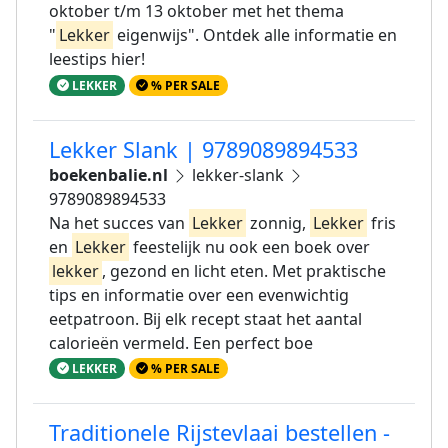
oktober t/m 13 oktober met het thema
"
Lekker
eigenwijs". Ontdek alle informatie en
leestips hier!
LEKKER
% PER SALE
Lekker Slank | 9789089894533
boekenbalie.nl
lekker-slank
9789089894533
Na het succes van
Lekker
zonnig,
Lekker
fris
en
Lekker
feestelijk nu ook een boek over
lekker
, gezond en licht eten. Met praktische
tips en informatie over een evenwichtig
eetpatroon. Bij elk recept staat het aantal
calorieën vermeld. Een perfect boe
LEKKER
% PER SALE
Traditionele Rijstevlaai bestellen -