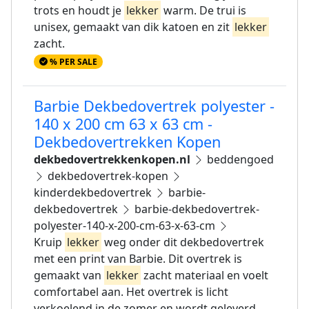
trots en houdt je
lekker
warm. De trui is
unisex, gemaakt van dik katoen en zit
lekker
zacht.
% PER SALE
Barbie Dekbedovertrek polyester -
140 x 200 cm 63 x 63 cm -
Dekbedovertrekken Kopen
dekbedovertrekkenkopen.nl
beddengoed
dekbedovertrek-kopen
kinderdekbedovertrek
barbie-
dekbedovertrek
barbie-dekbedovertrek-
polyester-140-x-200-cm-63-x-63-cm
Kruip
lekker
weg onder dit dekbedovertrek
met een print van Barbie. Dit overtrek is
gemaakt van
lekker
zacht materiaal en voelt
comfortabel aan. Het overtrek is licht
verkoelend in de zomer en wordt geleverd