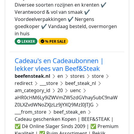
Diversee soorten rozijnen en krenten ✔
Verantwoord & vol van smaak ✔
Voordeelverpakkingen ✔ Nergens
goedkoper ✔ Vandaag besteld, overmorgen
in huis
LEKKER
% PER SALE
Cadeau's en Cadeaubonnen |
lekker vlees van Beef&Steak
beefensteak.nl
en
stores
store
redirect
___store
beef_steak_nl
am_category_id
20
uenc
aHR0cHM6Ly9iZWVmZW5zdGVhay5ubC9naW
Z0LXZvdWNoZXJzLz9jYXQ9MzI0JTJG
___from_store
beef_steak_en
Cadeau geschenken Kopen | BEEF&STEAK |
✅ Dè Online Slager Sinds 2009 | ✅ Premium
Kwaliteit | ✅ Ruim Assortiment | Bekijk