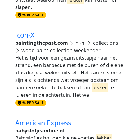
slapen.
% PER SALE
icon-X
paintingthepast.com
nl-nl
collections
wood-paint-collection-weekender
Het is tijd voor een gezinsuitstapje naar het
strand, een barbecue met de buren of die ene
klus die je al weken uitstelt. Het kan zo simpel
zijn als 's ochtends wat vroeger opstaan om
pannenkoeken te bakken of om
lekker
te
luieren in de achtertuin. Het we
% PER SALE
American Express
babyslofje-online.nl
Babyslofjes houden kleine voetjes
lekker