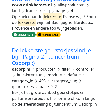
www.drinkheroes.nl
alle-producten
land
frankrijk
q
page
4
Op zoek naar de
lekkerste
Franse wijn? Shop
de
lekkerste
wijn uit Bourgogne, Bordeaux,
Provence en andere top wijngebieden.
LEKKERSTE
% PER SALE
De lekkerste geurstokjes vind je
bij - Pagina 2 - tuincentrum
Osdorp :)
osdorp.nl
producten
filter
controller
huis-interieur
module
default
category_id
495
category_slug
geurstokjes
page
2
Bekijk het grote aanbod geurstokjes en
parfumverspreiders hier online of kom langs
op de sfeerafdeling bij tuincentrum Osdorp in