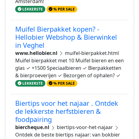
Amsterdam!
LEKKERSTE
% PER SALE
Muifel Bierpakket kopen? -
Hellobier Webshop & Bierwinkel
in Veghel
www.hellobier.nl
muifel-bierpakket.html
Muifel bierpakket met 10 Muifel bieren en een
glas ✓ +1500 Speciaalbieren ✓ Bierpakketten
& bierproeverijen ✓ Bezorgen of ophalen? ✓
LEKKERSTE
% PER SALE
Biertips voor het najaar . Ontdek
de lekkerste herfstbieren &
foodpairing
biercheque.nl
biertips-voor-het-najaar
Ontdek de beste biertips najaar: van bokbier