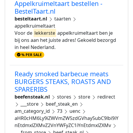
Appelkruimeltaart bestellen -
BestelTaart.nl
besteltaart.nl
taarten
appelkruimeltaart
Voor de
lekkerste
appelkruimeltaart ben je
bij ons aan het juiste adres! Gekoeld bezorgd
in heel Nederland.
% PER SALE
Ready smoked barbecue meats
BURGERS STEAKS, ROASTS AND
SPARERIBS
beefensteak.nl
stores
store
redirect
___store
beef_steak_en
am_category_id
73
uenc
aHR0cHM6Ly9iZWVmZW5zdGVhay5ubC9lbi9iY
nEtdmxlZXMvZ2VnYWFyZC1iYnEtdmxlZXMv
___from_store
beef_steak_nl