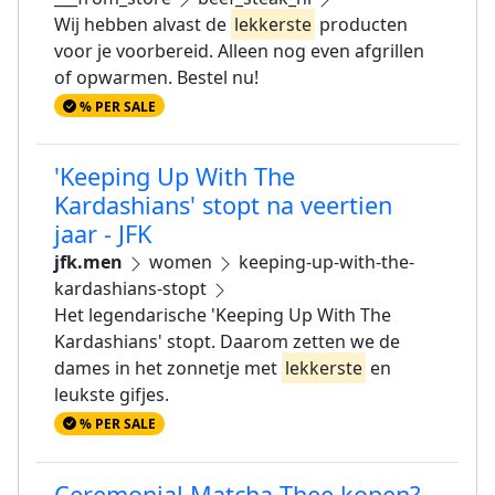
Wij hebben alvast de
lekkerste
producten
voor je voorbereid. Alleen nog even afgrillen
of opwarmen. Bestel nu!
% PER SALE
'Keeping Up With The
Kardashians' stopt na veertien
jaar - JFK
jfk.men
women
keeping-up-with-the-
kardashians-stopt
Het legendarische 'Keeping Up With The
Kardashians' stopt. Daarom zetten we de
dames in het zonnetje met
lekkerste
en
leukste gifjes.
% PER SALE
Ceremonial Matcha Thee kopen?