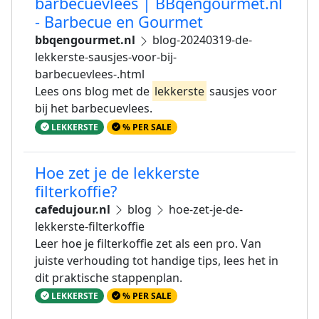
barbecuevlees | BBqengourmet.nl
- Barbecue en Gourmet
bbqengourmet.nl
blog-20240319-de-
lekkerste-sausjes-voor-bij-
barbecuevlees-.html
Lees ons blog met de
lekkerste
sausjes voor
bij het barbecuevlees.
LEKKERSTE
% PER SALE
Hoe zet je de lekkerste
filterkoffie?
cafedujour.nl
blog
hoe-zet-je-de-
lekkerste-filterkoffie
Leer hoe je filterkoffie zet als een pro. Van
juiste verhouding tot handige tips, lees het in
dit praktische stappenplan.
LEKKERSTE
% PER SALE