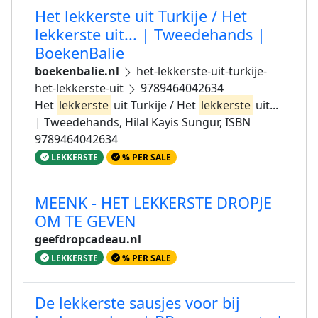
Het lekkerste uit Turkije / Het
lekkerste uit... | Tweedehands |
BoekenBalie
boekenbalie.nl
het-lekkerste-uit-turkije-
het-lekkerste-uit
9789464042634
Het
lekkerste
uit Turkije / Het
lekkerste
uit...
| Tweedehands, Hilal Kayis Sungur, ISBN
9789464042634
LEKKERSTE
% PER SALE
MEENK - HET LEKKERSTE DROPJE
OM TE GEVEN
geefdropcadeau.nl
LEKKERSTE
% PER SALE
De lekkerste sausjes voor bij