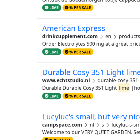
LIME
% PER SALE
American Express
drinkcupplement.com
en
product
Order Electrolytes 500 mg at a great pri
LIME
% PER SALE
Durable Cosy 351 Light lim
www.echtstudio.nl
durable-cosy-351-
Durable Durable Cosy 351 Light
lime
|ho
LIME
% PER SALE
Lucyluc's small, but very n
campspace.com
nl
s
lucyluc-s-sm
Welcome to our VERY QUIET GARDEN. Set 