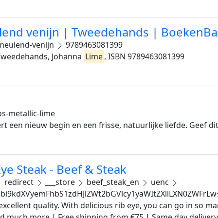
ulend venijn | Tweedehands | BoekenBa
meulend-venijn
9789463081399
| Tweedehands, Johanna
Lime
, ISBN 9789463081399
os-metallic-lime
t een nieuw begin en een frisse, natuurlijke liefde. Geef di
ye Steak - Beef & Steak
redirect
___store
beef_steak_en
uenc
i9kdXVyemFhbS1zdHJlZWt2bGVlcy1yaWItZXllLXN0ZWFrL
xcellent quality. With delicious rib eye, you can go in so m
nd much more.| Free shipping from €75 | Same day delivery