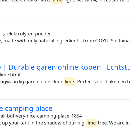
s
elektrolyten-poeder
ce, made with only natural ingredients, from GOYU. Sustain
e | Durable garen online kopen - Echtst
lime.html
ogwaardig garen in de kleur
lime
. Perfect voor haken en b
ice camping place
all-but-very-nice-camping-place_1854
up your tent in the shadow of our big
lime
tree. We are in