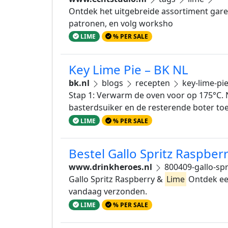
Ontdek het uitgebreide assortiment garen
patronen, en volg worksho
LIME
% PER SALE
Key Lime Pie – BK NL
bk.nl
blogs
recepten
key-lime-pi
Stap 1: Verwarm de oven voor op 175°C. N
basterdsuiker en de resterende boter toe
LIME
% PER SALE
Bestel Gallo Spritz Raspber
www.drinkheroes.nl
800409-gallo-spr
Gallo Spritz Raspberry &
Lime
Ontdek een
vandaag verzonden.
LIME
% PER SALE