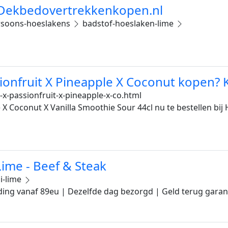
- Dekbedovertrekkenkopen.nl
soons-hoeslakens
badstof-hoeslaken-lime
ionfruit X Pineapple X Coconut kopen? 
x-passionfruit-x-pineapple-x-co.html
X Coconut X Vanilla Smoothie Sour 44cl nu te bestellen bij
Lime - Beef & Steak
li-lime
nding vanaf 89eu | Dezelfde dag bezorgd | Geld terug garant