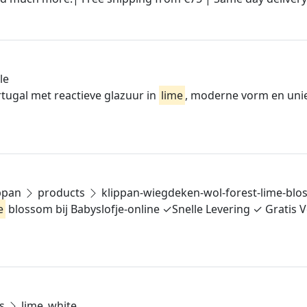
le
tugal met reactieve glazuur in
lime
, moderne vorm en unie
ppan
products
klippan-wiegdeken-wol-forest-lime-bl
e
blossom bij Babyslofje-online ✓Snelle Levering ✓ Gratis
ts
lime_white