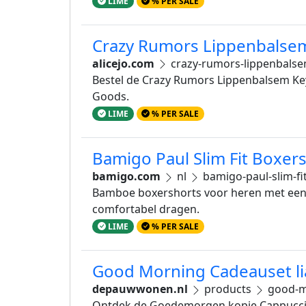
LIME
% PER SALE
Crazy Rumors Lippenbalsem K
alicejo.com
crazy-rumors-lippenbalse
Bestel de Crazy Rumors Lippenbalsem K
Goods.
LIME
% PER SALE
Bamigo Paul Slim Fit Boxer
bamigo.com
nl
bamigo-paul-slim-fi
Bamboe boxershorts voor heren met een s
comfortabel dragen.
LIME
% PER SALE
Good Morning Cadeauset li
depauwwonen.nl
products
good-mo
Ontdek de Goedemorgen kopje Cappuccino