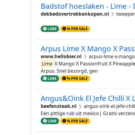
Badstof hoeslaken - Lime 
dekbedovertrekkenkopen.nl
tweeper
LIME
% PER SALE
Arpus Lime X Mango X Pass
www.hellobier.nl
arpus-lime-x-mango-
Lime
X Mango X Passionfruit X Pineapple 
Arpus. Snel bezorgd, gen
LIME
% PER SALE
Angus&Oink El Jefe Chilli X 
beefensteak.nl
angus-oink-el-jefe-chil
Een pittige rub uit mexico| Gratis verze
LIME
% PER SALE