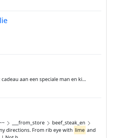
lie
t cadeau aan een speciale man en ki...
w~~
___from_store
beef_steak_en
any directions. From rib eye with
lime
and
 | Not h