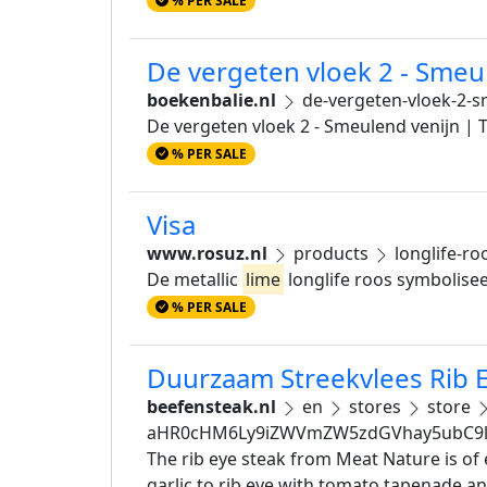
% PER SALE
De vergeten vloek 2 - Sme
boekenbalie.nl
de-vergeten-vloek-2-s
De vergeten vloek 2 - Smeulend venijn 
% PER SALE
Visa
www.rosuz.nl
products
longlife-ro
De metallic
lime
longlife roos symboliseer
% PER SALE
Duurzaam Streekvlees Rib E
beefensteak.nl
en
stores
store
aHR0cHM6Ly9iZWVmZW5zdGVhay5ubC9lb
The rib eye steak from Meat Nature is of e
garlic to rib eye with tomato tapenade a