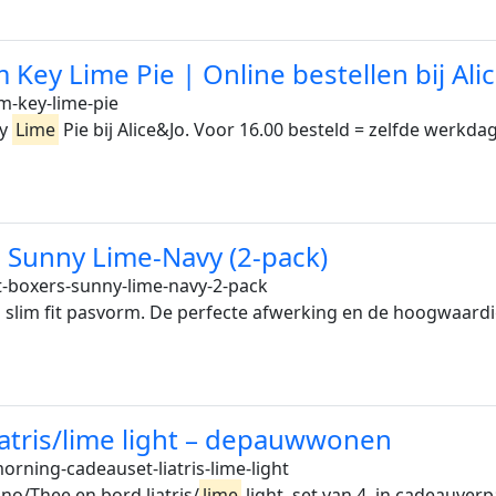
ey Lime Pie | Online bestellen bij Ali
m-key-lime-pie
ey
Lime
Pie bij Alice&Jo. Voor 16.00 besteld = zelfde werkdag
s Sunny Lime-Navy (2-pack)
t-boxers-sunny-lime-navy-2-pack
lim fit pasvorm. De perfecte afwerking en de hoogwaardig
atris/lime light – depauwwonen
rning-cadeauset-liatris-lime-light
/Thee en bord liatris/
lime
light, set van 4, in cadeauver