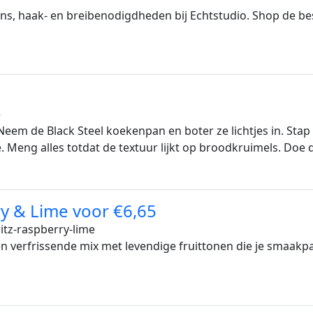
s, haak- en breibenodigdheden bij Echtstudio. Shop de bes
e
eem de Black Steel koekenpan en boter ze lichtjes in. Stap
. Meng alles totdat de textuur lijkt op broodkruimels. Doe 
ry & Lime voor €6,65
itz-raspberry-lime
 verfrissende mix met levendige fruittonen die je smaakpapi