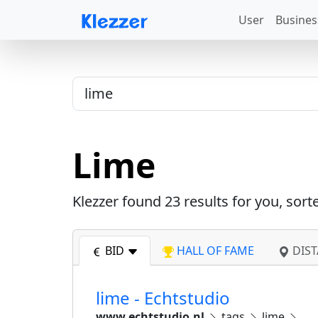
User
Busines
Lime
Klezzer found
23
results for you, sort
BID
HALL OF FAME
DIST
lime - Echtstudio
www.echtstudio.nl
tags
lime