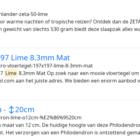
hlander-zeta-50-lime
voor warme nachten of tropische reizen? Ontdek dan de ZET
n gewicht van slechts 530 gram biedt deze slaapzak alles wa
X197 Lime 8.3mm Mat
dro-vloertegel-197x197-lime-8-3mm-mat
97
Lime
8.3mm Mat Op zoek naar een mooie vloertegel om j
el.com aan het juiste adres. We bieden een enorm aanbod vl
m - ↕20cm
dron-lime-o12cm-%E2%86%9520cm
 maat van 12 cm. De huidige hoogte van deze Philodendron 
cht. Het verzorgen van een Philodendron is ontzettend gema