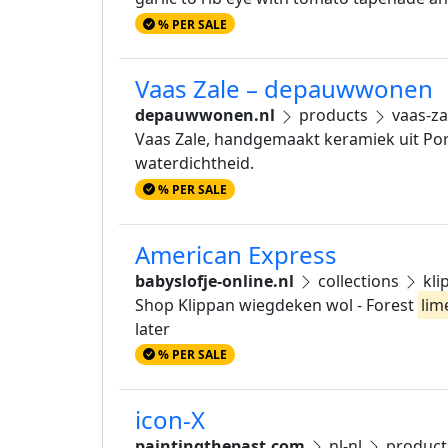
% PER SALE
Vaas Zale – depauwwonen
depauwwonen.nl
products
vaas-za
Vaas Zale, handgemaakt keramiek uit Por
waterdichtheid.
% PER SALE
American Express
babyslofje-online.nl
collections
kli
Shop Klippan wiegdeken wol - Forest
lim
later
% PER SALE
icon-X
paintingthepast.com
nl-nl
produc