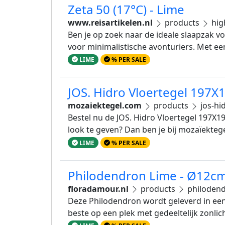
Zeta 50 (17°C) - Lime
www.reisartikelen.nl
products
hig
Ben je op zoek naar de ideale slaapzak 
voor minimalistische avonturiers. Met ee
LIME
% PER SALE
JOS. Hidro Vloertegel 197
mozaiektegel.com
products
jos-hi
Bestel nu de JOS. Hidro Vloertegel 197X1
look te geven? Dan ben je bij mozaïekteg
LIME
% PER SALE
Philodendron Lime - Ø12c
floradamour.nl
products
philoden
Deze Philodendron wordt geleverd in een
beste op een plek met gedeeltelijk zonli