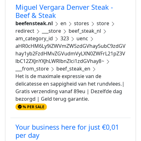
Miguel Vergara Denver Steak -
Beef & Steak
beefensteak.nl
en
stores
store
redirect
___store
beef_steak_nl
am_category_id
323
uenc
aHR0cHM6Ly9iZWVmZW5zdGVhay5ubC9zdGV
hay1yb2FzdHMvZGVudmVyLXN0ZWFrL21pZ3V
lbC12ZXJnYXJhLWRlbnZlci1zdGVhay8~
___from_store
beef_steak_en
Het is de maximale expressie van de
delicatesse en sappigheid van het rundvlees.|
Gratis verzending vanaf 89eu | Dezelfde dag
bezorgd | Geld terug garantie.
% PER SALE
Your business here for just €0,01
per day