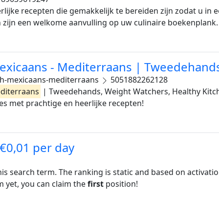
rlijke recepten die gemakkelijk te bereiden zijn zodat u i
n zijn een welkome aanvulling op uw culinaire boekenplank. 
Mexicaans - Mediterraans | Tweedehand
ch-mexicaans-mediterraans
5051882262128
diterraans
| Tweedehands, Weight Watchers, Healthy Kitch
jes met prachtige en heerlijke recepten!
 €0,01 per day
his search term. The ranking is static and based on activati
rm yet, you can claim the
first
position!