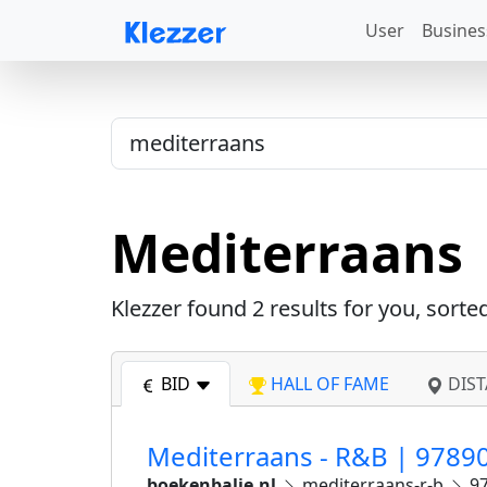
User
Busines
Mediterraans
Klezzer found
2
results for you, sorte
BID
HALL OF FAME
DIST
Mediterraans - R&B | 978
boekenbalie.nl
mediterraans-r-b
97