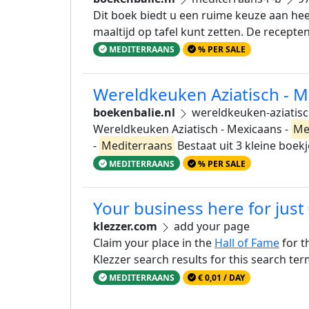
Dit boek biedt u een ruime keuze aan hee
maaltijd op tafel kunt zetten. De recepte
MEDITERRAANS
% PER SALE
Wereldkeuken Aziatisch - 
boekenbalie.nl
wereldkeuken-aziatis
Wereldkeuken Aziatisch - Mexicaans -
Me
-
Mediterraans
Bestaat uit 3 kleine boek
MEDITERRAANS
% PER SALE
Your business here for just
klezzer.com
add your page
Claim your place in the
Hall of Fame
for t
Klezzer search results for this search te
MEDITERRAANS
€ 0,01 / DAY