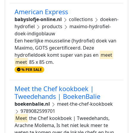
American Express
babyslofje-online.nl
collections
doeken-
hydrofiel
products
maximo-hydrofiel-
doek-indigoblauw
Een heerlijke mousseline (hydrofiel) doek van
Maximo, GOTS gecertificeerd. Deze
hydrofieldoek komt super van pas en
meet
meet
85 x 85 cm.
% PER SALE
Meet the Chef kookboek |
Tweedehands | BoekenBalie
boekenbalie.nl
meet-the-chef-kookboek
9789082599701
Meet
the Chef kookboek | Tweedehands,
Arachne Mollema, Is het niet leuk meer te
weten te komen over de lokale chefs en hun