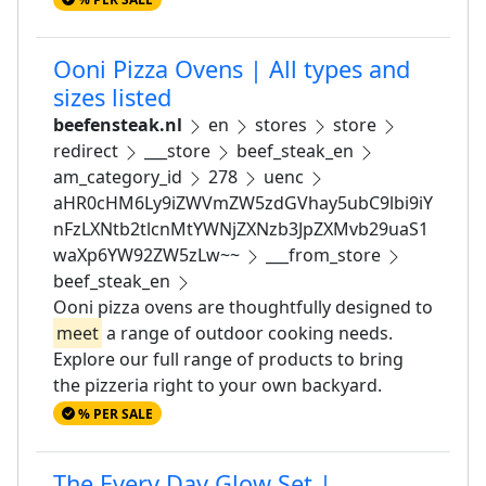
Ooni Pizza Ovens | All types and
sizes listed
beefensteak.nl
en
stores
store
redirect
___store
beef_steak_en
am_category_id
278
uenc
aHR0cHM6Ly9iZWVmZW5zdGVhay5ubC9lbi9iY
nFzLXNtb2tlcnMtYWNjZXNzb3JpZXMvb29uaS1
waXp6YW92ZW5zLw~~
___from_store
beef_steak_en
Ooni pizza ovens are thoughtfully designed to
meet
a range of outdoor cooking needs.
Explore our full range of products to bring
the pizzeria right to your own backyard.
% PER SALE
The Every Day Glow Set |