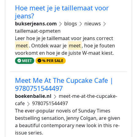
Hoe meet je je taillemaat voor
jeans?
bukserjeans.com
blogs
nieuws
taillemaat-opmeten
Leer hoe je je taillemaat voor jeans correct
meet
. Ontdek waar je
meet
, hoe je fouten
voorkomt en hoe je de juiste W-maat kiest.
MEET
% PER SALE
Meet Me At The Cupcake Cafe |
9780751544497
boekenbalie.nl
meet-me-at-the-cupcake-
cafe
9780751544497
The ever-popular novels of Sunday Times
bestselling sensation, Jenny Colgan, are given
a beautiful contemporary new look in this re-
issue series.