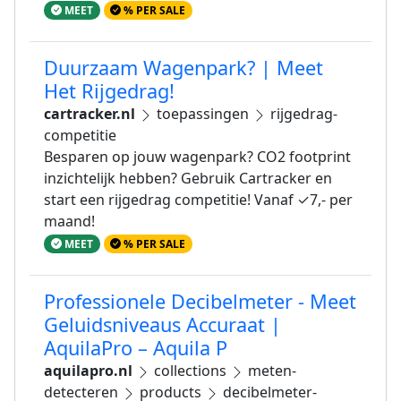
MEET
% PER SALE
Duurzaam Wagenpark? | Meet
Het Rijgedrag!
cartracker.nl
toepassingen
rijgedrag-
competitie
Besparen op jouw wagenpark? CO2 footprint
inzichtelijk hebben? Gebruik Cartracker en
start een rijgedrag competitie! Vanaf ✓7,- per
maand!
MEET
% PER SALE
Professionele Decibelmeter - Meet
Geluidsniveaus Accuraat |
AquilaPro – Aquila P
aquilapro.nl
collections
meten-
detecteren
products
decibelmeter-