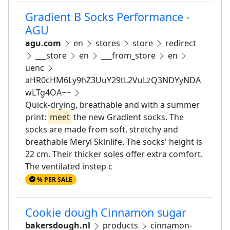
Gradient B Socks Performance -
AGU
agu.com
en
stores
store
redirect
___store
en
___from_store
en
uenc
aHR0cHM6Ly9hZ3UuY29tL2VuLzQ3NDYyNDA
wLTg4OA~~
Quick-drying, breathable and with a summer
print:
meet
the new Gradient socks. The
socks are made from soft, stretchy and
breathable Meryl Skinlife. The socks' height is
22 cm. Their thicker soles offer extra comfort.
The ventilated instep c
% PER SALE
Cookie dough Cinnamon sugar
bakersdough.nl
products
cinnamon-