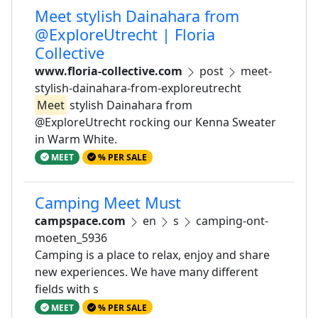
Meet stylish Dainahara from
@ExploreUtrecht | Floria
Collective
www.floria-collective.com
post
meet-
stylish-dainahara-from-exploreutrecht
Meet
stylish Dainahara from
@ExploreUtrecht rocking our Kenna Sweater
in Warm White.
MEET
% PER SALE
Camping Meet Must
campspace.com
en
s
camping-ont-
moeten_5936
Camping is a place to relax, enjoy and share
new experiences. We have many different
fields with s
MEET
% PER SALE