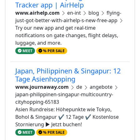
Tracker app | AirHelp
www.airhelp.com
en-int
blog
flying-
just-got-better-with-airhelp-s-new-free-app
Try our new app and get real-time
notifications on gate changes, flight delays,
luggage, and more.
MEET
% PER SALE
Japan, Philippinen & Singapur: 12
Tage Asienhopping
www.journaway.com
de
angebote
japan-philippinen-singapur-multicountry-
cityhopping-65183
Asien Rundreise: Höhepunkte wie Tokyo,
Bohol & Singapur ✔ 12 Tage ✔ Kostenlose
Stornierung ► Jetzt buchen!
MEET
% PER SALE