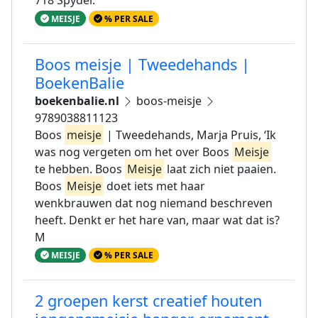
718 Spyder.
MEISJE
% PER SALE
Boos meisje | Tweedehands |
BoekenBalie
boekenbalie.nl
boos-meisje
9789038811123
Boos
meisje
| Tweedehands, Marja Pruis, ‘Ik
was nog vergeten om het over Boos
Meisje
te hebben. Boos
Meisje
laat zich niet paaien.
Boos
Meisje
doet iets met haar
wenkbrauwen dat nog niemand beschreven
heeft. Denkt er het hare van, maar wat dat is?
M
MEISJE
% PER SALE
2 groepen kerst creatief houten