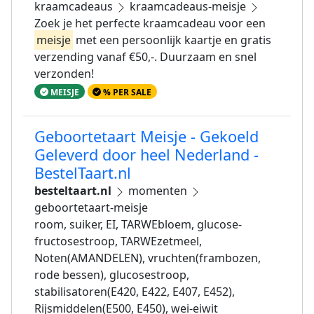
kraamcadeaus
kraamcadeaus-meisje
Zoek je het perfecte kraamcadeau voor een
meisje
met een persoonlijk kaartje en gratis
verzending vanaf €50,-. Duurzaam en snel
verzonden!
MEISJE
% PER SALE
Geboortetaart Meisje - Gekoeld
Geleverd door heel Nederland -
BestelTaart.nl
besteltaart.nl
momenten
geboortetaart-meisje
room, suiker, EI, TARWEbloem, glucose-
fructosestroop, TARWEzetmeel,
Noten(AMANDELEN), vruchten(frambozen,
rode bessen), glucosestroop,
stabilisatoren(E420, E422, E407, E452),
Rijsmiddelen(E500, E450), wei-eiwit