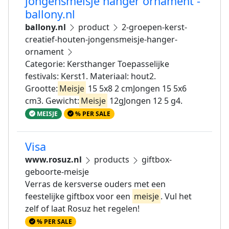
jongensmeisje hanger ornament -
ballony.nl
ballony.nl
product
2-groepen-kerst-
creatief-houten-jongensmeisje-hanger-
ornament
Categorie: Kersthanger Toepasselijke
festivals: Kerst1. Materiaal: hout2.
Grootte:
Meisje
15 5x8 2 cmJongen 15 5x6
cm3. Gewicht:
Meisje
12gJongen 12 5 g4.
MEISJE
% PER SALE
Visa
www.rosuz.nl
products
giftbox-
geboorte-meisje
Verras de kersverse ouders met een
feestelijke giftbox voor een
meisje
. Vul het
zelf of laat Rosuz het regelen!
% PER SALE