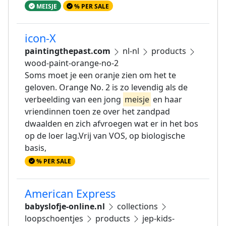
MEISJE
% PER SALE
icon-X
paintingthepast.com
nl-nl
products
wood-paint-orange-no-2
Soms moet je een oranje zien om het te
geloven. Orange No. 2 is zo levendig als de
verbeelding van een jong
meisje
en haar
vriendinnen toen ze over het zandpad
dwaalden en zich afvroegen wat er in het bos
op de loer lag.Vrij van VOS, op biologische
basis,
% PER SALE
American Express
babyslofje-online.nl
collections
loopschoentjes
products
jep-kids-