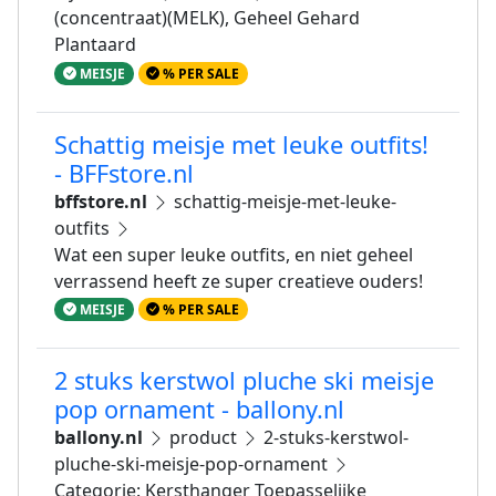
(concentraat)(MELK), Geheel Gehard
Plantaard
MEISJE
% PER SALE
Schattig meisje met leuke outfits!
- BFFstore.nl
bffstore.nl
schattig-meisje-met-leuke-
outfits
Wat een super leuke outfits, en niet geheel
verrassend heeft ze super creatieve ouders!
MEISJE
% PER SALE
2 stuks kerstwol pluche ski meisje
pop ornament - ballony.nl
ballony.nl
product
2-stuks-kerstwol-
pluche-ski-meisje-pop-ornament
Categorie: Kersthanger Toepasselijke