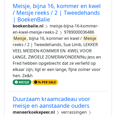
Meisje, bijna 16, kommer en kwel
/ Meisje reeks / 2 | Tweedehands
| BoekenBalie
boekenbalie.nl
meisje-bijna-16-kommer-
en-kwel-meisje-reeks-2
9789000036486
Meisje
, bijna 16, kommer en kwel /
Meisje
reeks / 2 | Tweedehands, Sue Limb, LEKKER
VEEL MEIDEN-KOMMER EN -KWEL VOOR
LANGE, ZWOELE ZOMERAVONDEN!Nu Jess en
Fred hebben opgebiecht dat ze verliefd op
elkaar zijn, ligt er een lange, fijne zomer voor
hen. Ze&h
MEISJE
% PER SALE
Duurzaam kraamcadeau voor
meisje en aanstaande ouders
meneerkoekepeer.nl
verrassingen