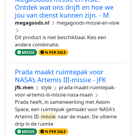
Ontdek wat ons drijft en hoe we
jou van dienst kunnen zijn. - M
megagoods.nl
megagoods-missie-en-visie
Dit product is niet beschikbaar. Kies een
andere combinatie.
MISSIE
% PER SALE
Prada maakt ruimtepak voor
NASA’s Artemis III-missie - JFK
jfk.men
style
prada-maakt-ruimtepak-
voor-artemis-iii-missie-nasa-maan
Prada heeft, in samenwerking met Axiom
Space, een ruimtepak gemaakt voor NASA's
Artemis III-
missie
naar de maan. De ultieme
drip in de ruimte
MISSIE
% PER SALE