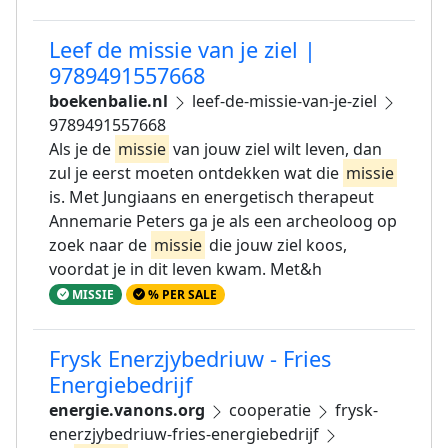
Leef de missie van je ziel |
9789491557668
boekenbalie.nl
leef-de-missie-van-je-ziel
9789491557668
Als je de
missie
van jouw ziel wilt leven, dan
zul je eerst moeten ontdekken wat die
missie
is. Met Jungiaans en energetisch therapeut
Annemarie Peters ga je als een archeoloog op
zoek naar de
missie
die jouw ziel koos,
voordat je in dit leven kwam. Met&h
MISSIE
% PER SALE
Frysk Enerzjybedriuw - Fries
Energiebedrijf
energie.vanons.org
cooperatie
frysk-
enerzjybedriuw-fries-energiebedrijf