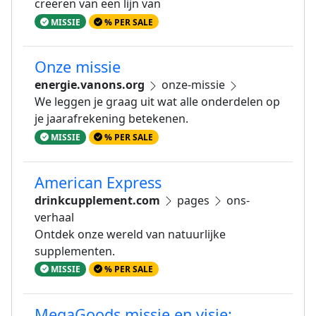
creëren van een lijn van
MISSIE
% PER SALE
Onze missie
energie.vanons.org
onze-missie
We leggen je graag uit wat alle onderdelen op
je jaarafrekening betekenen.
MISSIE
% PER SALE
American Express
drinkcupplement.com
pages
ons-
verhaal
Ontdek onze wereld van natuurlijke
supplementen.
MISSIE
% PER SALE
MegaGoods missie en visie: