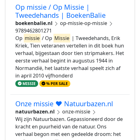
Op missie / Op Missie |
Tweedehands | BoekenBalie
boekenbalie.nl
op-missie-op-missie
9789462801271
Op
missie
/ Op
Missie
| Tweedehands, Erik
Kriek, Tien veteranen vertellen in dit boek hun
verhaal, bijgestaan door tien stripmakers. Het
eerste verhaal begint in augustus 1944 in
Normandië, het laatste verhaal speelt zich af
in april 2010 vijfhonderd
MISSIE
% PER SALE
Onze missie ❤️ Natuurbazen.nl
natuurbazen.nl
onze-missie
Wij zijn Natuurbazen. Gepassioneerd door de
kracht en puurheid van de natuur. Ons
verhaal begon met een gedeelde droom: het