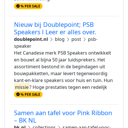
% PER SALE
Nieuw bij Doublepoint; PSB
Speakers l Leer er alles over.
doublepoint.nl
blog
post
psb-
speaker
Het Canadese merk PSB Speakers ontwikkelt
en bouwt al bijna 50 jaar luidsprekers. Het
assortiment bestond in de begindagen uit
bouwpakketten, maar levert tegenwoordig
kant-en-klare speakers voor huis en tuin. Hun
missie
? Hoge prestaties tegen een redelijk
% PER SALE
Samen aan tafel voor Pink Ribbon
– BK NL
bk.nl
collections
samen-aan-tafel-voor-