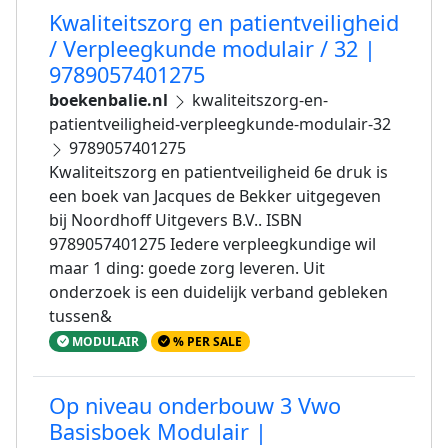
Kwaliteitszorg en patientveiligheid
/ Verpleegkunde modulair / 32 |
9789057401275
boekenbalie.nl
kwaliteitszorg-en-
patientveiligheid-verpleegkunde-modulair-32
9789057401275
Kwaliteitszorg en patientveiligheid 6e druk is
een boek van Jacques de Bekker uitgegeven
bij Noordhoff Uitgevers B.V.. ISBN
9789057401275 Iedere verpleegkundige wil
maar 1 ding: goede zorg leveren. Uit
onderzoek is een duidelijk verband gebleken
tussen&
MODULAIR
% PER SALE
Op niveau onderbouw 3 Vwo
Basisboek Modulair |