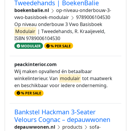
Tweedehands | BoekenBalie
boekenbalie.nl
op-niveau-onderbouw-3-
vwo-basisboek-modulair
9789006104530
Op niveau onderbouw 3 Vwo Basisboek
Modulair
| Tweedehands, R. Kraaijeveld,
ISBN 9789006104530
MODULAIR
% PER SALE
peackinterior.com
Wij maken opvallend én betaalbaar
winkelinterieur. Van
modulair
tot maatwerk
en beschikbaar voor iedere onderneming.
% PER SALE
Bankstel Hackman 3-Seater
Velours Cognac – depauwwonen
depauwwonen.nl
products
sofa-