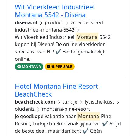
Wit Vloerkleed Industrieel
Montana 5542 - Disena
disena.nl
product
wit-vloerkleed-
industrieel-montana-5542
Wit Vloerkleed Industrieel
Montana
5542
kopen bij Disena! De online vloerkleden
specialist van NL! ✔ Bestel gemakkelijk
online.
MONTANA
% PER SALE
Hotel Montana Pine Resort -
BeachCheck
beachcheck.com
turkije
lycische-kust
oludeniz
montana-pine-resort
Je goedkope vakantie naar
Montana
Pine
Resort, Turkije boeken zoals jij dat wil ✔️ Altijd
de beste deal, maar dan écht ✔️ Géén