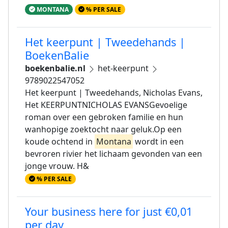
MONTANA
% PER SALE
Het keerpunt | Tweedehands |
BoekenBalie
boekenbalie.nl
het-keerpunt
9789022547052
Het keerpunt | Tweedehands, Nicholas Evans,
Het KEERPUNTNICHOLAS EVANSGevoelige
roman over een gebroken familie en hun
wanhopige zoektocht naar geluk.Op een
koude ochtend in
Montana
wordt in een
bevroren rivier het lichaam gevonden van een
jonge vrouw. H&
% PER SALE
Your business here for just €0,01
per day