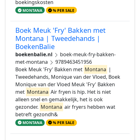
boekingskosten
MONTANA
% PER SALE
Boek Meuk 'Fry' Bakken met
Montana | Tweedehands |
BoekenBalie
boekenbalie.nl
boek-meuk-fry-bakken-
met-montana
9789463451956
Boek Meuk 'Fry' Bakken met
Montana
|
Tweedehands, Monique van der Vloed, Boek
Monique van der Vloed Meuk 'Fry' Bakken
met
Montana
Air fryen is hip. Het is niet
alleen snel en gemakkelijk, het is ook
gezonder.
Montana
air fryers hebben wat
betreft gezondh&
MONTANA
% PER SALE