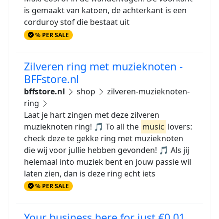
is gemaakt van katoen, de achterkant is een
corduroy stof die bestaat uit
% PER SALE
Zilveren ring met muzieknoten -
BFFstore.nl
bffstore.nl
shop
zilveren-muzieknoten-
ring
Laat je hart zingen met deze zilveren
muzieknoten ring! 🎵 To all the
music
lovers:
check deze te gekke ring met muzieknoten
die wij voor jullie hebben gevonden! 🎵 Als jij
helemaal into muziek bent en jouw passie wil
laten zien, dan is deze ring echt iets
% PER SALE
Your business here for just €0,01