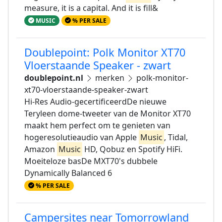
measure, it is a capital. And it is fill&
MUSIC
% PER SALE
Doublepoint: Polk Monitor XT70
Vloerstaande Speaker - zwart
doublepoint.nl
merken
polk-monitor-
xt70-vloerstaande-speaker-zwart
Hi-Res Audio-gecertificeerdDe nieuwe
Teryleen dome-tweeter van de Monitor XT70
maakt hem perfect om te genieten van
hogeresolutieaudio van Apple
Music
, Tidal,
Amazon
Music
HD, Qobuz en Spotify HiFi.
Moeiteloze basDe MXT70's dubbele
Dynamically Balanced 6
% PER SALE
Campersites near Tomorrowland