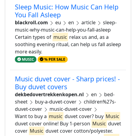
Sleep Music: How Music Can Help
You Fall Asleep
blackroll.com
eu
en
article
sleep-
music-why-music-can-help-you-fall-asleep
Certain types of
music
relax us and, as a
soothing evening ritual, can help us fall asleep
more easily.
MUSIC
% PER SALE
Music duvet cover - Sharp prices! -
Buy duvet covers
dekbedovertrekkenkopen.nl
en
bed-
sheet
buy-a-duvet-cover
children%27s-
duvet-cover
music-duvet-cover
Want to buy a
music
duvet cover? buy
Music
duvet cover online! Buy 1-person
Music
duvet
cover
Music
duvet cover cotton/polyester.