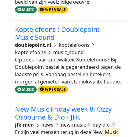
beeld van zijn veelzijdige oeuvre.
MUSIC
% PER SALE
Koptelefoons : Doublepoint -
Music Sound
doublepoint.nl
koptelefoons
koptelefoons
music_sound
Op zoek naar topkwaliteit Koptelefoons? Bij
Doublepoint bestel je gegarandeerd tegen de
laagste prijs. Vandaag bestellen betekent
morgen al genieten van studiokwaliteit audio.
MUSIC
% PER SALE
New Music Friday week 8: Ozzy
Osbourne & Dio - JFK
jfk.men
news
new-music-friday-dio
Er zijn veel mensen terug in deze New
Music