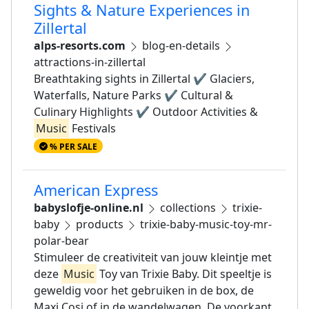
Sights & Nature Experiences in
Zillertal
alps-resorts.com
blog-en-details
attractions-in-zillertal
Breathtaking sights in Zillertal ✔ Glaciers,
Waterfalls, Nature Parks ✔ Cultural &
Culinary Highlights ✔ Outdoor Activities &
Music
Festivals
% PER SALE
American Express
babyslofje-online.nl
collections
trixie-
baby
products
trixie-baby-music-toy-mr-
polar-bear
Stimuleer de creativiteit van jouw kleintje met
deze
Music
Toy van Trixie Baby. Dit speeltje is
geweldig voor het gebruiken in de box, de
Maxi Cosi of in de wandelwagen. De voorkant