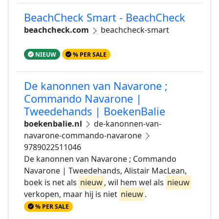
BeachCheck Smart - BeachCheck
beachcheck.com
beachcheck-smart
NIEUW
% PER SALE
De kanonnen van Navarone ;
Commando Navarone |
Tweedehands | BoekenBalie
boekenbalie.nl
de-kanonnen-van-
navarone-commando-navarone
9789022511046
De kanonnen van Navarone ; Commando
Navarone | Tweedehands, Alistair MacLean,
boek is net als
nieuw
, wil hem wel als
nieuw
verkopen, maar hij is niet
nieuw
.
% PER SALE