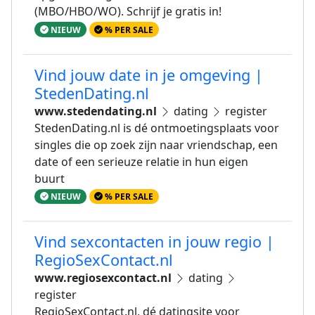
(MBO/HBO/WO). Schrijf je gratis in!
NIEUW
% PER SALE
Vind jouw date in je omgeving |
StedenDating.nl
www.stedendating.nl
dating
register
StedenDating.nl is dé ontmoetingsplaats voor
singles die op zoek zijn naar vriendschap, een
date of een serieuze relatie in hun eigen
buurt
NIEUW
% PER SALE
Vind sexcontacten in jouw regio |
RegioSexContact.nl
www.regiosexcontact.nl
dating
register
RegioSexContact.nl, dé datingsite voor