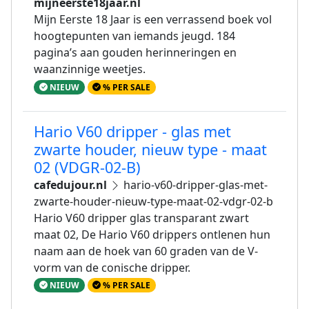
mijneerste18jaar.nl
Mijn Eerste 18 Jaar is een verrassend boek vol
hoogtepunten van iemands jeugd. 184
pagina’s aan gouden herinneringen en
waanzinnige weetjes.
NIEUW
% PER SALE
Hario V60 dripper - glas met
zwarte houder, nieuw type - maat
02 (VDGR-02-B)
cafedujour.nl
hario-v60-dripper-glas-met-
zwarte-houder-nieuw-type-maat-02-vdgr-02-b
Hario V60 dripper glas transparant zwart
maat 02, De Hario V60 drippers ontlenen hun
naam aan de hoek van 60 graden van de V-
vorm van de conische dripper.
NIEUW
% PER SALE