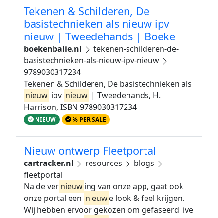
Tekenen & Schilderen, De
basistechnieken als nieuw ipv
nieuw | Tweedehands | Boeke
boekenbalie.nl
tekenen-schilderen-de-
basistechnieken-als-nieuw-ipv-nieuw
9789030317234
Tekenen & Schilderen, De basistechnieken als
nieuw
ipv
nieuw
| Tweedehands, H.
Harrison, ISBN 9789030317234
NIEUW
% PER SALE
Nieuw ontwerp Fleetportal
cartracker.nl
resources
blogs
fleetportal
Na de ver
nieuw
ing van onze app, gaat ook
onze portal een
nieuw
e look & feel krijgen.
Wij hebben ervoor gekozen om gefaseerd live