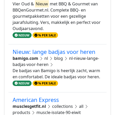
Vier Oud &
Nieuw
met BBQ & Gourmet van
BBQenGourmet.nl. Complete BBQ- en
gourmetpakketten voor een gezellige
jaarafsluiting. Vers, makkelijk en perfect voor
Oudjaarsavond.
NIEUW
% PER SALE
Nieuw: lange badjas voor heren
bamigo.com
nl
blog
nl-nieuw-lange-
badjas-voor-heren
De badjas van Bamigo is heerlijk zacht, warm
en comfortabel. De ideale badjas voor heren.
NIEUW
% PER SALE
American Express
musclesgetfit.nl
collections
all
products
muscle-isolate-90-eiwit