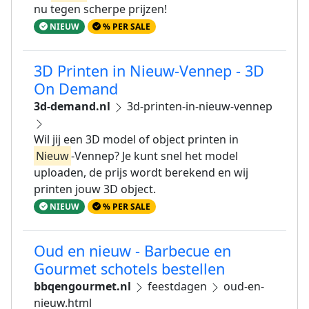
nu tegen scherpe prijzen!
NIEUW
% PER SALE
3D Printen in Nieuw-Vennep - 3D
On Demand
3d-demand.nl
3d-printen-in-nieuw-vennep
Wil jij een 3D model of object printen in
Nieuw
-Vennep? Je kunt snel het model
uploaden, de prijs wordt berekend en wij
printen jouw 3D object.
NIEUW
% PER SALE
Oud en nieuw - Barbecue en
Gourmet schotels bestellen
bbqengourmet.nl
feestdagen
oud-en-
nieuw.html