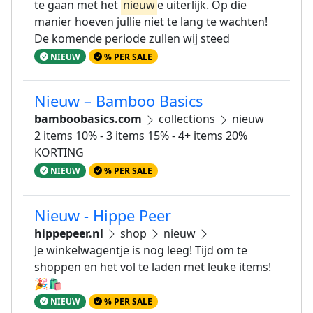
te gaan met het
nieuw
e uiterlijk. Op die
manier hoeven jullie niet te lang te wachten!
De komende periode zullen wij steed
NIEUW
% PER SALE
Nieuw – Bamboo Basics
bamboobasics.com
collections
nieuw
2 items 10% - 3 items 15% - 4+ items 20%
KORTING
NIEUW
% PER SALE
Nieuw - Hippe Peer
hippepeer.nl
shop
nieuw
Je winkelwagentje is nog leeg! Tijd om te
shoppen en het vol te laden met leuke items!
🎉🛍
NIEUW
% PER SALE