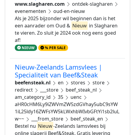
www.slagharen.com
ontdek-slagharen
evenementen
oud-en-nieuw
Als je 2025 bijzonder wil beginnen dan is het
een aanrader om Oud &
Nieuw
in Slagharen
te vieren. Zo sluit je 2024 ook nog eens goed
af!
NIEUW
% PER SALE
Nieuw-Zeelands Lamsvlees |
Specialiteit van Beef&Steak
beefensteak.nl
en
stores
store
redirect
___store
beef_steak_nl
am_category_id
35
uenc
aHR0cHM6Ly9iZWVmZW5zdGVhay5ubC9sYW
1iL25ldy16ZWFsYW5kLWxhbWIvbGFtYi1sb2luL
w~~
___from_store
beef_steak_en
Bestel nu
Nieuw
-Zeelands lamsvlees bij
online slagerij Beef&Steak. Gratis levering