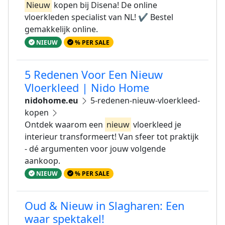
Nieuw
kopen bij Disena! De online
vloerkleden specialist van NL! ✔ Bestel
gemakkelijk online.
NIEUW
% PER SALE
5 Redenen Voor Een Nieuw
Vloerkleed | Nido Home
nidohome.eu
5-redenen-nieuw-vloerkleed-
kopen
Ontdek waarom een
nieuw
vloerkleed je
interieur transformeert! Van sfeer tot praktijk
- dé argumenten voor jouw volgende
aankoop.
NIEUW
% PER SALE
Oud & Nieuw in Slagharen: Een
waar spektakel!