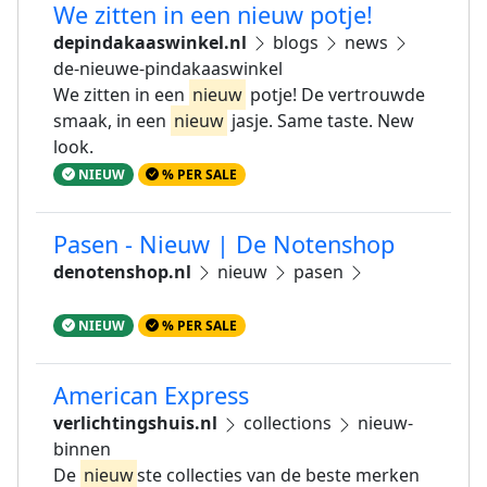
We zitten in een nieuw potje!
depindakaaswinkel.nl
blogs
news
de-nieuwe-pindakaaswinkel
We zitten in een
nieuw
potje! De vertrouwde
smaak, in een
nieuw
jasje. Same taste. New
look.
NIEUW
% PER SALE
Pasen - Nieuw | De Notenshop
denotenshop.nl
nieuw
pasen
NIEUW
% PER SALE
American Express
verlichtingshuis.nl
collections
nieuw-
binnen
De
nieuw
ste collecties van de beste merken