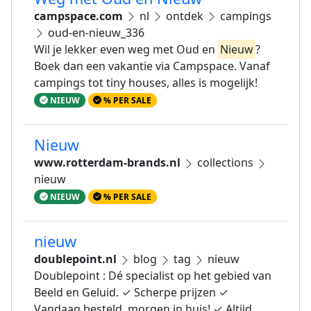
campspace.com
nl
ontdek
campings
oud-en-nieuw_336
Wil je lekker even weg met Oud en
Nieuw
?
Boek dan een vakantie via Campspace. Vanaf
campings tot tiny houses, alles is mogelijk!
NIEUW
% PER SALE
Nieuw
www.rotterdam-brands.nl
collections
nieuw
NIEUW
% PER SALE
nieuw
doublepoint.nl
blog
tag
nieuw
Doublepoint : Dé specialist op het gebied van
Beeld en Geluid. ✓ Scherpe prijzen ✓
Vandaag besteld, morgen in huis! ✓ Altijd