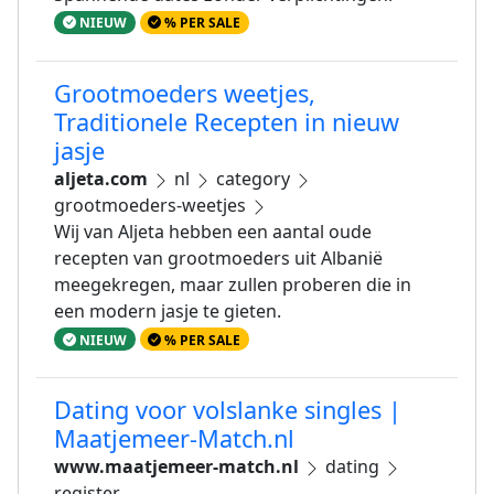
NIEUW
% PER SALE
Grootmoeders weetjes,
Traditionele Recepten in nieuw
jasje
aljeta.com
nl
category
grootmoeders-weetjes
Wij van Aljeta hebben een aantal oude
recepten van grootmoeders uit Albanië
meegekregen, maar zullen proberen die in
een modern jasje te gieten.
NIEUW
% PER SALE
Dating voor volslanke singles |
Maatjemeer-Match.nl
www.maatjemeer-match.nl
dating
register