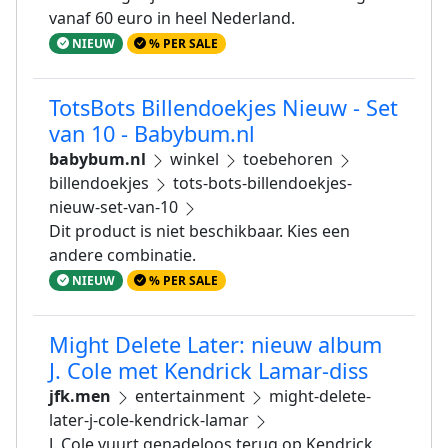
vanaf 60 euro in heel Nederland.
NIEUW
% PER SALE
TotsBots Billendoekjes Nieuw - Set
van 10 - Babybum.nl
babybum.nl
winkel
toebehoren
billendoekjes
tots-bots-billendoekjes-
nieuw-set-van-10
Dit product is niet beschikbaar. Kies een
andere combinatie.
NIEUW
% PER SALE
Might Delete Later: nieuw album
J. Cole met Kendrick Lamar-diss
jfk.men
entertainment
might-delete-
later-j-cole-kendrick-lamar
J. Cole vuurt genadeloos terug op Kendrick