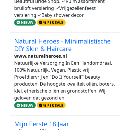
Beautiful Bride Shop. ✓Ruim assortiment
bruiloft versiering ✓Vrijgezellenfeest
versiering ✓Baby shower decor
NIEUW
% PER SALE
Natural Heroes - Minimalistische
DIY Skin & Haircare
www.naturalheroes.nl
Natuurlijke Verzorging In Een Handomdraai.
100% Natuurlijk, Vegan, Plastic vrij,
Proefdiervrij en "Do It Yourself" beauty
producten. De hoogste kwaliteit oliën, boters,
klei, etherische oliën en grondstoffen. Wij
geloven dat gezond en
NIEUW
% PER SALE
Mijn Eerste 18 Jaar