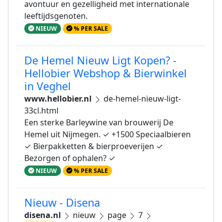
avontuur en gezelligheid met internationale
leeftijdsgenoten.
NIEUW
% PER SALE
De Hemel Nieuw Ligt Kopen? -
Hellobier Webshop & Bierwinkel
in Veghel
www.hellobier.nl
de-hemel-nieuw-ligt-
33cl.html
Een sterke Barleywine van brouwerij De
Hemel uit Nijmegen. ✓ +1500 Speciaalbieren
✓ Bierpakketten & bierproeverijen ✓
Bezorgen of ophalen? ✓
NIEUW
% PER SALE
Nieuw - Disena
disena.nl
nieuw
page
7