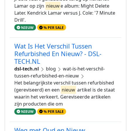
Lamar op zijn
nieuw
e album: Might Delete
Later. Kendrick Lamar versus J. Cole: '7 Minute
Drill'.
NIEUW
% PER SALE
Wat Is Het Verschil Tussen
Refurbished En Nieuw? - DSL-
TECH.NL
dsl-tech.nl
blog
wat-is-het-verschil-
tussen-refurbished-en-nieuw
Het belangrijkste verschil tussen refurbished
(gereviseerd) en een
nieuw
artikel is de staat
waarin het verkeert. Gereviseerde artikelen
zijn producten die om
NIEUW
% PER SALE
Weg met Oud en Nieuw