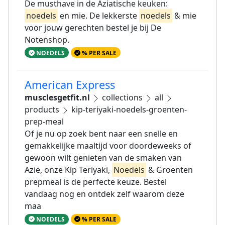
De musthave in de Aziatische keuken:
noedels
en mie. De lekkerste
noedels
& mie
voor jouw gerechten bestel je bij De
Notenshop.
NOEDELS
% PER SALE
American Express
musclesgetfit.nl
collections
all
products
kip-teriyaki-noedels-groenten-
prep-meal
Of je nu op zoek bent naar een snelle en
gemakkelijke maaltijd voor doordeweeks of
gewoon wilt genieten van de smaken van
Azië, onze Kip Teriyaki,
Noedels
& Groenten
prepmeal is de perfecte keuze. Bestel
vandaag nog en ontdek zelf waarom deze
maa
NOEDELS
% PER SALE