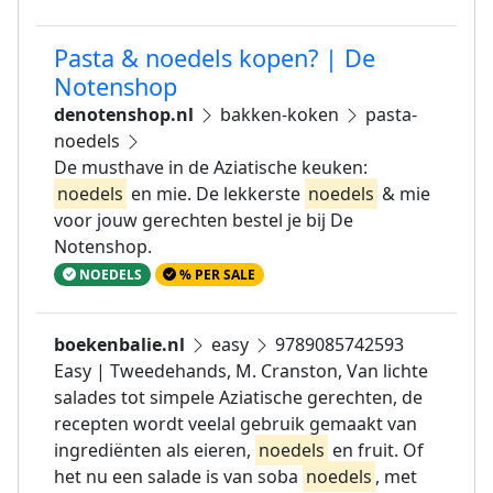
Pasta & noedels kopen? | De
Notenshop
denotenshop.nl
bakken-koken
pasta-
noedels
De musthave in de Aziatische keuken:
noedels
en mie. De lekkerste
noedels
& mie
voor jouw gerechten bestel je bij De
Notenshop.
NOEDELS
% PER SALE
boekenbalie.nl
easy
9789085742593
Easy | Tweedehands, M. Cranston, Van lichte
salades tot simpele Aziatische gerechten, de
recepten wordt veelal gebruik gemaakt van
ingrediënten als eieren,
noedels
en fruit. Of
het nu een salade is van soba
noedels
, met