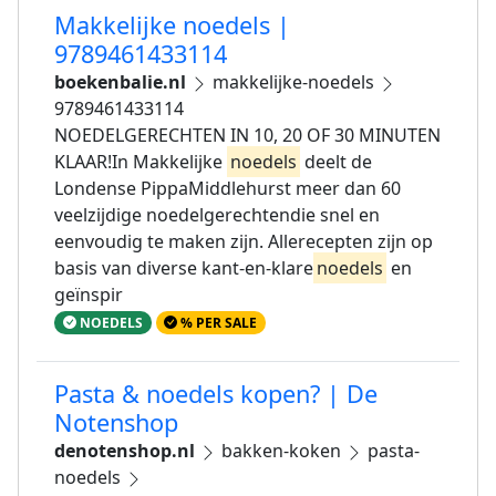
Makkelijke noedels |
9789461433114
boekenbalie.nl
makkelijke-noedels
9789461433114
NOEDELGERECHTEN IN 10, 20 OF 30 MINUTEN
KLAAR!In Makkelijke
noedels
deelt de
Londense PippaMiddlehurst meer dan 60
veelzijdige noedelgerechtendie snel en
eenvoudig te maken zijn. Allerecepten zijn op
basis van diverse kant-en-klare
noedels
en
geïnspir
NOEDELS
% PER SALE
Pasta & noedels kopen? | De
Notenshop
denotenshop.nl
bakken-koken
pasta-
noedels