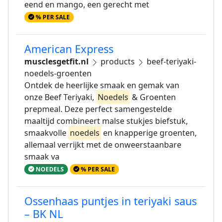
eend en mango, een gerecht met
% PER SALE
American Express
musclesgetfit.nl
products
beef-teriyaki-
noedels-groenten
Ontdek de heerlijke smaak en gemak van
onze Beef Teriyaki,
Noedels
& Groenten
prepmeal. Deze perfect samengestelde
maaltijd combineert malse stukjes biefstuk,
smaakvolle
noedels
en knapperige groenten,
allemaal verrijkt met de onweerstaanbare
smaak va
NOEDELS
% PER SALE
Ossenhaas puntjes in teriyaki saus
– BK NL