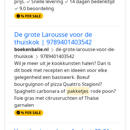
prijs. ✓ Snelle levering ✓ 14 dagen bedenktijd
✓ 9.0 beoordeling
% PER SALE
De grote Larousse voor de
thuiskok | 9789401403542
boekenbalie.nl
de-grote-larousse-voor-de-
thuiskok
9789401403542
Wil je meer uit je kookkunsten halen? Dan is
dit boek met recepten en ideeën voor elke
gelegenheid een basiswerk. Boeuf
bourguignon of pizza Quattro Stagioni?
Spaghetti carbonara of
pakketjes
rode poon?
Foie gras met citrusvruchten of Thaise
garnalen
% PER SALE