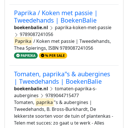
Paprika / Koken met passie |
Tweedehands | BoekenBalie
boekenbalie.nl
paprika-koken-met-passie
9789087241056
Paprika
/ Koken met passie | Tweedehands,
Thea Spierings, ISBN 9789087241056
PAPRIKA
% PER SALE
Tomaten, paprika"s & aubergines
| Tweedehands | BoekenBalie
boekenbalie.nl
tomaten-paprika-s-
aubergines
9789044715477
Tomaten,
paprika
"s & aubergines |
Tweedehands, B. Bross-Burkhardt, De
lekkerste soorten voor de tuin of plantenkas -
Telen met succes: zo gaat u te werk - Alles