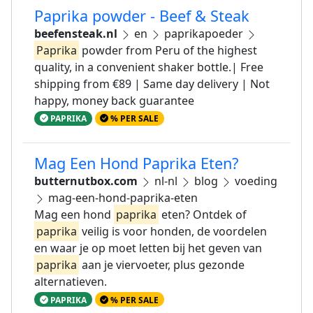
Paprika powder - Beef & Steak
beefensteak.nl
en
paprikapoeder
Paprika
powder from Peru of the highest
quality, in a convenient shaker bottle.| Free
shipping from €89 | Same day delivery | Not
happy, money back guarantee
PAPRIKA
% PER SALE
Mag Een Hond Paprika Eten?
butternutbox.com
nl-nl
blog
voeding
mag-een-hond-paprika-eten
Mag een hond
paprika
eten? Ontdek of
paprika
veilig is voor honden, de voordelen
en waar je op moet letten bij het geven van
paprika
aan je viervoeter, plus gezonde
alternatieven.
PAPRIKA
% PER SALE