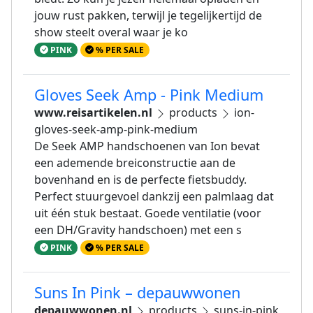
jouw rust pakken, terwijl je tegelijkertijd de
show steelt overal waar je ko
PINK
% PER SALE
Gloves Seek Amp - Pink Medium
www.reisartikelen.nl
products
ion-
gloves-seek-amp-pink-medium
De Seek AMP handschoenen van Ion bevat
een ademende breiconstructie aan de
bovenhand en is de perfecte fietsbuddy.
Perfect stuurgevoel dankzij een palmlaag dat
uit één stuk bestaat. Goede ventilatie (voor
een DH/Gravity handschoen) met een s
PINK
% PER SALE
Suns In Pink – depauwwonen
depauwwonen.nl
products
suns-in-pink