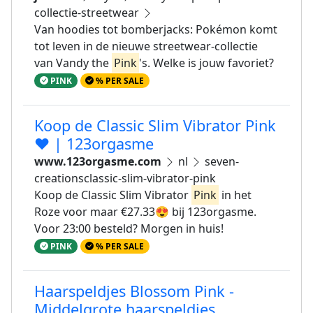
collectie-streetwear
Van hoodies tot bomberjacks: Pokémon komt
tot leven in de nieuwe streetwear-collectie
van Vandy the
Pink
's. Welke is jouw favoriet?
PINK
% PER SALE
Koop de Classic Slim Vibrator Pink
❤ | 123orgasme
www.123orgasme.com
nl
seven-
creationsclassic-slim-vibrator-pink
Koop de Classic Slim Vibrator
Pink
in het
Roze voor maar €27.33😍 bij 123orgasme.
Voor 23:00 besteld? Morgen in huis!
PINK
% PER SALE
Haarspeldjes Blossom Pink -
Middelgrote haarspeldjes