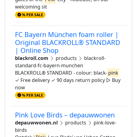
welcoming sit
% PER SALE
FC Bayern München foam roller |
Original BLACKROLL® STANDARD
| Online Shop
blackroll.com
products
blackroll-
standard-fc-bayern-munchen
BLACKROLL® STANDARD - colour: black-
pink
✓ Free delivery ✓ 90 days return policy ▷ Buy
now
% PER SALE
Pink Love Birds – depauwwonen
depauwwonen.nl
products
pink-love-
birds