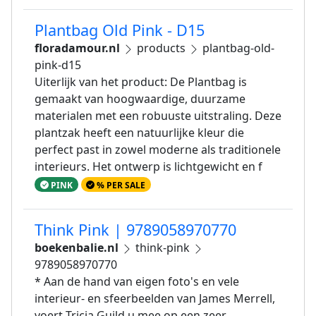
Plantbag Old Pink - D15
floradamour.nl
products
plantbag-old-
pink-d15
Uiterlijk van het product: De Plantbag is
gemaakt van hoogwaardige, duurzame
materialen met een robuuste uitstraling. Deze
plantzak heeft een natuurlijke kleur die
perfect past in zowel moderne als traditionele
interieurs. Het ontwerp is lichtgewicht en f
PINK
% PER SALE
Think Pink | 9789058970770
boekenbalie.nl
think-pink
9789058970770
* Aan de hand van eigen foto's en vele
interieur- en sfeerbeelden van James Merrell,
voert Tricia Guild u mee op een zeer