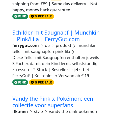
shipping from €89 | Same day delivery | Not
happy, money back guarantee
PINK
% PER SALE
Schilder mit Saugnapf | Munchkin
| Pink/Lila | FerryGut.com
ferrygut.com
de
produkt
munchkin-
teller-mit-saugnapfen-pink-lila
Diese Teller mit Saugnäpfen enthalten jeweils
3 Fächer, damit dein Kind lernt, selbstständig
zu essen | 2 Stück | Bestelle sie jetzt bei
FerryGut! | Kostenloser Versand ab € 19
PINK
% PER SALE
Vandy the Pink x Pokémon: een
collectie voor superfans
jfk.men
style
vandy-the-pink-pokemon-