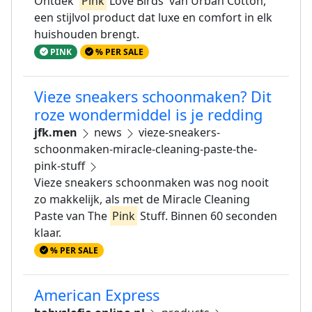
Ontdek '
Pink
Love Birds' van Urban Cotton,
een stijlvol product dat luxe en comfort in elk
huishouden brengt.
PINK
% PER SALE
Vieze sneakers schoonmaken? Dit
roze wondermiddel is je redding
jfk.men
news
vieze-sneakers-
schoonmaken-miracle-cleaning-paste-the-
pink-stuff
Vieze sneakers schoonmaken was nog nooit
zo makkelijk, als met de Miracle Cleaning
Paste van The
Pink
Stuff. Binnen 60 seconden
klaar.
% PER SALE
American Express