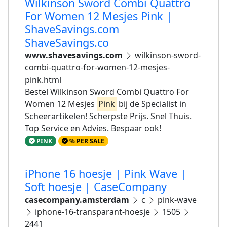
Wilkinson Sword Combi Quattro
For Women 12 Mesjes Pink |
ShaveSavings.com
ShaveSavings.co
www.shavesavings.com
wilkinson-sword-
combi-quattro-for-women-12-mesjes-
pink.html
Bestel Wilkinson Sword Combi Quattro For
Women 12 Mesjes
Pink
bij de Specialist in
Scheerartikelen! Scherpste Prijs. Snel Thuis.
Top Service en Advies. Bespaar ook!
PINK
% PER SALE
iPhone 16 hoesje | Pink Wave |
Soft hoesje | CaseCompany
casecompany.amsterdam
c
pink-wave
iphone-16-transparant-hoesje
1505
2441