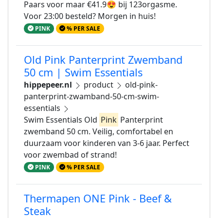
Paars voor maar €41.9😍 bij 123orgasme.
Voor 23:00 besteld? Morgen in huis!
PINK
% PER SALE
Old Pink Panterprint Zwemband
50 cm | Swim Essentials
hippepeer.nl
product
old-pink-
panterprint-zwamband-50-cm-swim-
essentials
Swim Essentials Old
Pink
Panterprint
zwemband 50 cm. Veilig, comfortabel en
duurzaam voor kinderen van 3-6 jaar. Perfect
voor zwembad of strand!
PINK
% PER SALE
Thermapen ONE Pink - Beef &
Steak