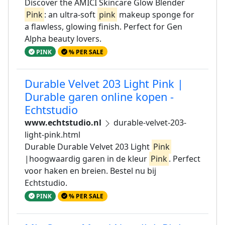
Discover the AMICI Skincare Glow Blender
Pink
: an ultra-soft
pink
makeup sponge for
a flawless, glowing finish. Perfect for Gen
Alpha beauty lovers.
PINK
% PER SALE
Durable Velvet 203 Light Pink |
Durable garen online kopen -
Echtstudio
www.echtstudio.nl
durable-velvet-203-
light-pink.html
Durable Durable Velvet 203 Light
Pink
|hoogwaardig garen in de kleur
Pink
. Perfect
voor haken en breien. Bestel nu bij
Echtstudio.
PINK
% PER SALE