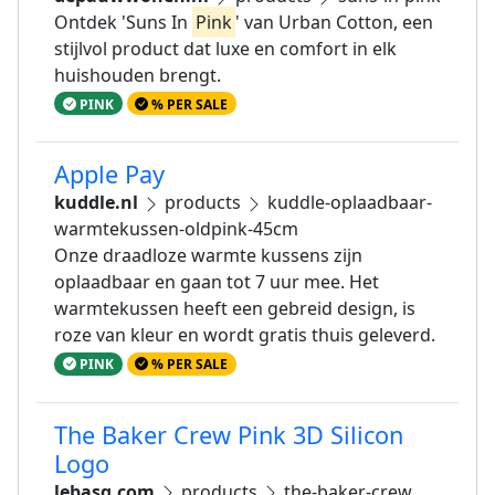
Ontdek 'Suns In
Pink
' van Urban Cotton, een
stijlvol product dat luxe en comfort in elk
huishouden brengt.
PINK
% PER SALE
Apple Pay
kuddle.nl
products
kuddle-oplaadbaar-
warmtekussen-oldpink-45cm
Onze draadloze warmte kussens zijn
oplaadbaar en gaan tot 7 uur mee. Het
warmtekussen heeft een gebreid design, is
roze van kleur en wordt gratis thuis geleverd.
PINK
% PER SALE
The Baker Crew Pink 3D Silicon
Logo
lebasq.com
products
the-baker-crew