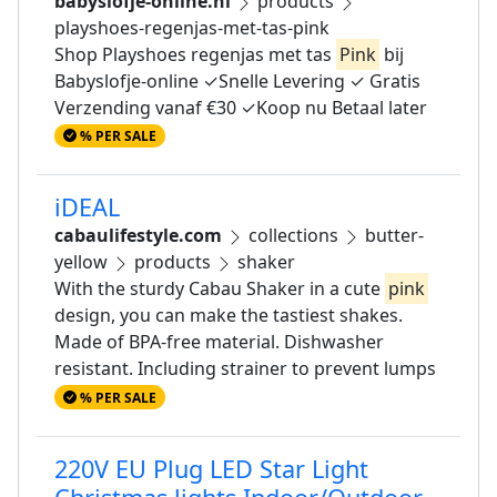
babyslofje-online.nl
products
playshoes-regenjas-met-tas-pink
Shop Playshoes regenjas met tas
Pink
bij
Babyslofje-online ✓Snelle Levering ✓ Gratis
Verzending vanaf €30 ✓Koop nu Betaal later
% PER SALE
iDEAL
cabaulifestyle.com
collections
butter-
yellow
products
shaker
With the sturdy Cabau Shaker in a cute
pink
design, you can make the tastiest shakes.
Made of BPA-free material. Dishwasher
resistant. Including strainer to prevent lumps
% PER SALE
220V EU Plug LED Star Light