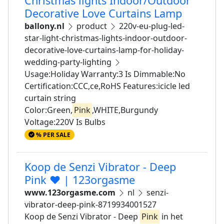
Christmas lights Indoor/Outdoor
Decorative Love Curtains Lamp
ballony.nl
product
220v-eu-plug-led-
star-light-christmas-lights-indoor-outdoor-
decorative-love-curtains-lamp-for-holiday-
wedding-party-lighting
Usage:Holiday Warranty:3 Is Dimmable:No
Certification:CCC,ce,RoHS Features:icicle led
curtain string
Color:Green,
Pink
,WHITE,Burgundy
Voltage:220V Is Bulbs
% PER SALE
Koop de Senzi Vibrator - Deep
Pink ❤ | 123orgasme
www.123orgasme.com
nl
senzi-
vibrator-deep-pink-8719934001527
Koop de Senzi Vibrator - Deep
Pink
in het