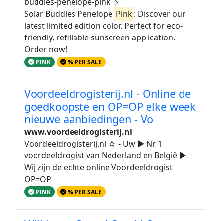
buddies-penelope-pink
Solar Buddies Penelope
Pink
: Discover our
latest limited edition color. Perfect for eco-
friendly, refillable sunscreen application.
Order now!
PINK
% PER SALE
Voordeeldrogisterij.nl - Online de
goedkoopste en OP=OP elke week
nieuwe aanbiedingen - Vo
www.voordeeldrogisterij.nl
Voordeeldrogisterij.nl ☆ - Uw ► Nr 1
voordeeldrogist van Nederland en België ►
Wij zijn de echte online Voordeeldrogist
OP=OP
PINK
% PER SALE