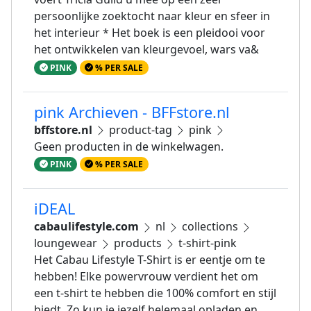
persoonlijke zoektocht naar kleur en sfeer in
het interieur * Het boek is een pleidooi voor
het ontwikkelen van kleurgevoel, wars va&
PINK
% PER SALE
pink Archieven - BFFstore.nl
bffstore.nl
product-tag
pink
Geen producten in de winkelwagen.
PINK
% PER SALE
iDEAL
cabaulifestyle.com
nl
collections
loungewear
products
t-shirt-pink
Het Cabau Lifestyle T-Shirt is er eentje om te
hebben! Elke powervrouw verdient het om
een t-shirt te hebben die 100% comfort en stijl
biedt. Zo kun je jezelf helemaal opladen en