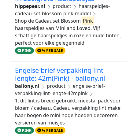
hippepeer.nl
product
haarspeldjes-
cadeau-set-blossom-pink-middel
Shop de Cadeauset Blossom
Pink
haarspeldjes van Mini and Loved. Vijf
schattige haarspeldjes in roze en nude tinten,
perfect voor elke gelegenheid
PINK
% PER SALE
Engelse brief verpakking lint
lengte: 42m(Pink) - ballony.nl
ballony.nl
product
engelse-brief-
verpakking-lint-lengte-42mpink
1. dit lint is breed gebruikt. meestal pack voor
bloem / cadeau. Cadeau verpakking lint make
haar bogen de mini hoge hoeden decoreren
versieren van meisjes
PINK
% PER SALE