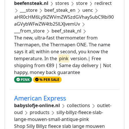
beefensteak.nl
stores
store
redirect
___store
beef_steak_en
uenc
aHR0cHM6Ly9iZWVmZW5zdGVhay5ubC9lbi90
aGVybWFwZW4tb25lLXJvemUv
___from_store
beef_steak_nl
The new, ultra-fast thermometer from
Thermapen, the Thermapen ONE. The name
says it all; within one second, you know the
temperature. In the
pink
version.| Free
shipping from €89 | Same day delivery | Not
happy, money back guarantee
PINK
% PER SALE
American Express
babyslofje-online.nl
collections
outlet-
oud
products
silly-billyz-fleece-slab-
lange-mouwen-small-antique-pink
Shop Silly Billyz fleece slab lange mouwen