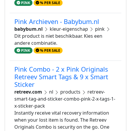
PINK
% PER SALE
Pink Archieven - Babybum.nl
babybum.nl
kleur-eigenschap
pink
Dit product is niet beschikbaar. Kies een
andere combinatie.
PINK
% PER SALE
Pink Combo - 2 x Pink Originals
Retreev Smart Tags & 9 x Smart
Sticker
retreev.com
nl
products
retreev-
smart-tag-and-sticker-combo-pink-2-x-tags-1-
x-sticker-pack
Instantly receive vital recovery information
when your lost item is found. The Retreev
Originals Combo is security on the go. One