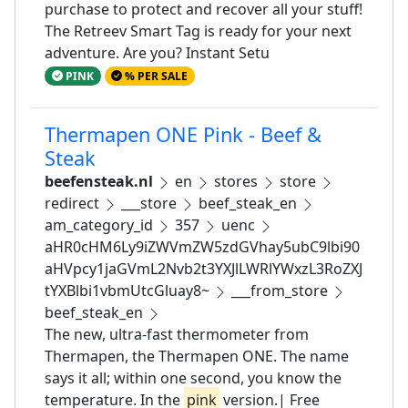
purchase to protect and recover all your stuff!
The Retreev Smart Tag is ready for your next
adventure. Are you? Instant Setu
PINK
% PER SALE
Thermapen ONE Pink - Beef &
Steak
beefensteak.nl
en
stores
store
redirect
___store
beef_steak_en
am_category_id
357
uenc
aHR0cHM6Ly9iZWVmZW5zdGVhay5ubC9lbi90
aHVpcy1jaGVmL2Nvb2t3YXJlLWRlYWxzL3RoZXJ
tYXBlbi1vbmUtcGluay8~
___from_store
beef_steak_en
The new, ultra-fast thermometer from
Thermapen, the Thermapen ONE. The name
says it all; within one second, you know the
temperature. In the
pink
version.| Free