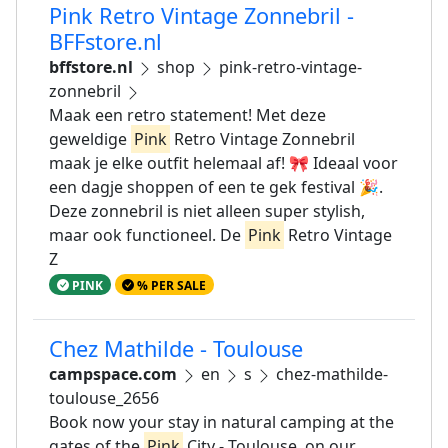
Pink Retro Vintage Zonnebril -
BFFstore.nl
bffstore.nl
shop
pink-retro-vintage-
zonnebril
Maak een retro statement! Met deze
geweldige
Pink
Retro Vintage Zonnebril
maak je elke outfit helemaal af! 🎀 Ideaal voor
een dagje shoppen of een te gek festival 🎉.
Deze zonnebril is niet alleen super stylish,
maar ook functioneel. De
Pink
Retro Vintage
Z
PINK
% PER SALE
Chez Mathilde - Toulouse
campspace.com
en
s
chez-mathilde-
toulouse_2656
Book now your stay in natural camping at the
gates of the
Pink
City - Toulouse, on our