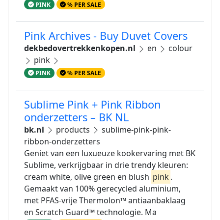
PINK
% PER SALE
Pink Archives - Buy Duvet Covers
dekbedovertrekkenkopen.nl
en
colour
pink
PINK
% PER SALE
Sublime Pink + Pink Ribbon
onderzetters – BK NL
bk.nl
products
sublime-pink-pink-
ribbon-onderzetters
Geniet van een luxueuze kookervaring met BK
Sublime, verkrijgbaar in drie trendy kleuren:
cream white, olive green en blush
pink
.
Gemaakt van 100% gerecycled aluminium,
met PFAS-vrije Thermolon™ antiaanbaklaag
en Scratch Guard™ technologie. Ma