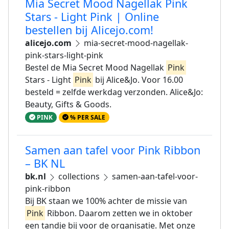
Mia Secret Mood Nagellak Pink
Stars - Light Pink | Online
bestellen bij Alicejo.com!
alicejo.com
mia-secret-mood-nagellak-
pink-stars-light-pink
Bestel de Mia Secret Mood Nagellak
Pink
Stars - Light
Pink
bij Alice&Jo. Voor 16.00
besteld = zelfde werkdag verzonden. Alice&Jo:
Beauty, Gifts & Goods.
PINK
% PER SALE
Samen aan tafel voor Pink Ribbon
– BK NL
bk.nl
collections
samen-aan-tafel-voor-
pink-ribbon
Bij BK staan we 100% achter de missie van
Pink
Ribbon. Daarom zetten we in oktober
een tandje bij voor de organisatie. Met onze