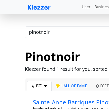
User
Busines
Pinotnoir
Klezzer found
1
result for you, sorted
BID
HALL OF FAME
DIST
Sainte-Anne Barriques Pinot
beefensteak.nl
sainte-anne-barriques