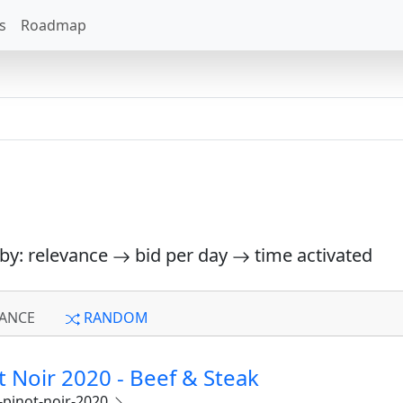
s
Roadmap
 by: relevance
bid per day
time activated
ANCE
RANDOM
 Noir 2020 - Beef & Steak
-pinot-noir-2020