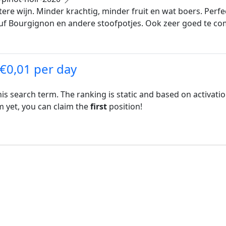
htere wijn. Minder krachtig, minder fruit en wat boers. Perf
euf Bourgignon en andere stoofpotjes. Ook zeer goed te c
 €0,01 per day
his search term. The ranking is static and based on activati
rm yet, you can claim the
first
position!