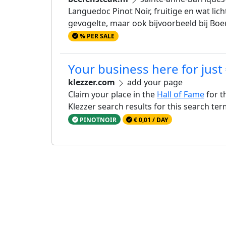
Languedoc Pinot Noir, fruitige en wat lic
gevogelte, maar ook bijvoorbeeld bij Bo
% PER SALE
Your business here for just
klezzer.com
add your page
Claim your place in the
Hall of Fame
for t
Klezzer search results for this search te
PINOTNOIR
€ 0,01 / DAY