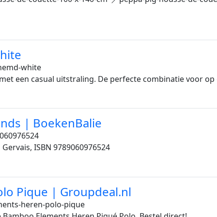
hite
hemd-white
et een casual uitstraling. De perfecte combinatie voor op 
nds | BoekenBalie
060976524
 Gervais, ISBN 9789060976524
o Pique | Groupdeal.nl
nts-heren-polo-pique
 Bamboo Elements Heren Piqué Polo. Bestel direct!