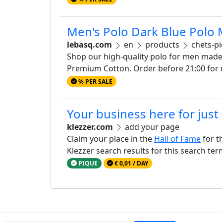
Men's Polo Dark Blue Polo 
lebasq.com
en
products
chets-pi
Shop our high-quality polo for men made
Premium Cotton. Order before 21:00 for 
% PER SALE
Your business here for just
klezzer.com
add your page
Claim your place in the
Hall of Fame
for t
Klezzer search results for this search te
PIQUE
€ 0,01 / DAY