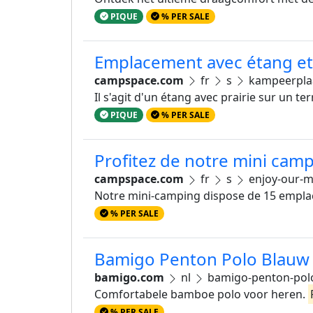
PIQUE
% PER SALE
Emplacement avec étang et 
campspace.com
fr
s
kampeerplaat
Il s'agit d'un étang avec prairie sur un te
PIQUE
% PER SALE
Profitez de notre mini ca
campspace.com
fr
s
enjoy-our-m
Notre mini-camping dispose de 15 empla
% PER SALE
Bamigo Penton Polo Blauw
bamigo.com
nl
bamigo-penton-pol
Comfortabele bamboe polo voor heren.
% PER SALE