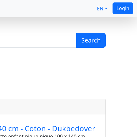
Login
EN
Search
140 cm - Coton - Dukbedover
te-enfant-pique-nique-100-x-140-cm-