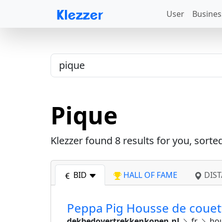
User
Busines
Pique
Klezzer found
8
results for you, sorte
BID
HALL OF FAME
DIST
Peppa Pig Housse de couett
dekbedovertrekkenkopen.nl
fr
hou