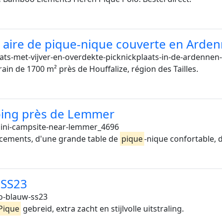
aire de pique-nique couverte en Ardenn
s-met-vijver-en-overdekte-picknickplaats-in-de-ardennen-
rrain de 1700 m² près de Houffalize, région des Tailles.
mping près de Lemmer
ini-campsite-near-lemmer_4696
cements, d'une grande table de
pique
-nique confortable, d
 SS23
o-blauw-ss23
Pique
gebreid, extra zacht en stijlvolle uitstraling.