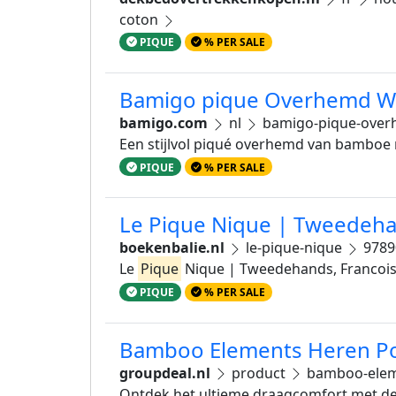
coton
PIQUE
% PER SALE
Bamigo pique Overhemd W
bamigo.com
nl
bamigo-pique-over
Een stijlvol piqué overhemd van bamboe m
PIQUE
% PER SALE
Le Pique Nique | Tweedeha
boekenbalie.nl
le-pique-nique
9789
Le
Pique
Nique | Tweedehands, Francois
PIQUE
% PER SALE
Bamboo Elements Heren Pol
groupdeal.nl
product
bamboo-eleme
Ontdek het ultieme draagcomfort met de