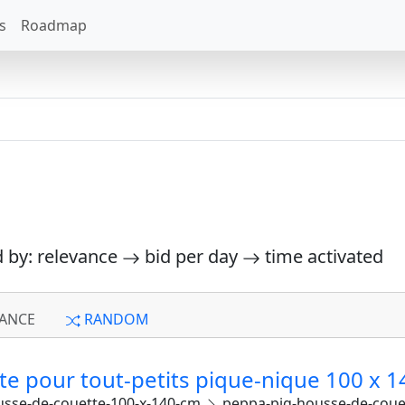
s
Roadmap
d by: relevance
bid per day
time activated
ANCE
RANDOM
e pour tout-petits pique-nique 100 x 
sse-de-couette-100-x-140-cm
peppa-pig-housse-de-couet