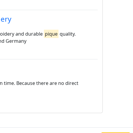
dery
roidery and durable
pique
quality.
 and Germany
on time. Because there are no direct