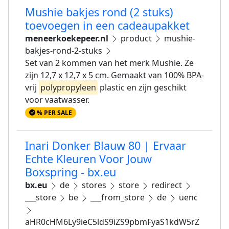
Mushie bakjes rond (2 stuks)
toevoegen in een cadeaupakket
meneerkoekepeer.nl
product
mushie-
bakjes-rond-2-stuks
Set van 2 kommen van het merk Mushie. Ze
zijn 12,7 x 12,7 x 5 cm. Gemaakt van 100% BPA-
vrij
polypropyleen
plastic en zijn geschikt
voor vaatwasser.
% PER SALE
Inari Donker Blauw 80 | Ervaar
Echte Kleuren Voor Jouw
Boxspring - bx.eu
bx.eu
de
stores
store
redirect
___store
be
___from_store
de
uenc
aHR0cHM6Ly9ieC5ldS9iZS9pbmFyaS1kdW5rZ