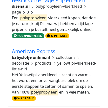
Bekijk Onze Lage Prijzen Hier!
disena.nl
polypropyleen-vloerkleed
page
3
Een
polypropyleen
vloerkleed kopen, dat doe
je natuurlijk bij Disena: wij hebben altijd lage
prijzen en je bestelt heel gemakkelijk online!
POLYPROPYLEEN
% PER SALE
American Express
babyslofje-online.nl
collections
decoratie
products
yellowtipi-vloerkleed-
little-girl
Het Yellowtipi vloerkleed is zacht en warm -
het wordt een onvervangbare plek om de
eerste stappen te zetten of samen te spelen.
Van 100%
polypropyleen
en in vele maten.
% PER SALE