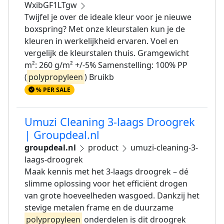
WxibGF1LTgw
Twijfel je over de ideale kleur voor je nieuwe
boxspring? Met onze kleurstalen kun je de
kleuren in werkelijkheid ervaren. Voel en
vergelijk de kleurstalen thuis. Gramgewicht
m²: 260 g/m² +/-5% Samenstelling: 100% PP
(
polypropyleen
) Bruikb
% PER SALE
Umuzi Cleaning 3-laags Droogrek
| Groupdeal.nl
groupdeal.nl
product
umuzi-cleaning-3-
laags-droogrek
Maak kennis met het 3-laags droogrek – dé
slimme oplossing voor het efficiënt drogen
van grote hoeveelheden wasgoed. Dankzij het
stevige metalen frame en de duurzame
polypropyleen
onderdelen is dit droogrek