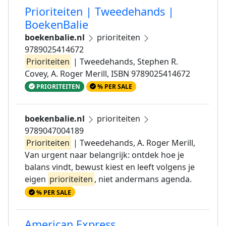
Prioriteiten | Tweedehands |
BoekenBalie
boekenbalie.nl
prioriteiten
9789025414672
Prioriteiten
| Tweedehands, Stephen R.
Covey, A. Roger Merill, ISBN 9789025414672
PRIORITEITEN
% PER SALE
boekenbalie.nl
prioriteiten
9789047004189
Prioriteiten
| Tweedehands, A. Roger Merill,
Van urgent naar belangrijk: ontdek hoe je
balans vindt, bewust kiest en leeft volgens je
eigen
prioriteiten
, niet andermans agenda.
% PER SALE
American Express