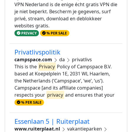
VPN Nederland is de enige écht gratis VPN die
je niet beperkt. Bescherm je gegevens, surf
privé, stream, download en deblokkeer
websites gratis.
PRIVACY
% PER SALE
Privatlivspolitik
campspace.com
da
privatlivs
This is the
Privacy
Policy of Campspace B.V.
based at Koepelplein 1E, 2031 WL Haarlem,
the Netherlands (‘Campspace’, ‘we’, ‘us’).
Campspace [and its affiliate companies]
respects your
privacy
and ensures that your
% PER SALE
Essenlaan 5 | Ruiterplaat
www.ruiterplaat.nl
vakantieparken