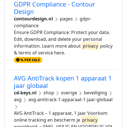
GDPR Compliance - Contour
Design
contourdesign.nl
pages
gdpr-
compliance
Ensure GDPR Compliance: Protect your data.
Edit, download, and delete your personal
information. Learn more about
privacy
policy
& terms of service here.
% PER SALE
AVG AntiTrack kopen 1 apparaat 1
jaar globaal
cd-keys.nl
shop
overige
beveiliging
avg
avg-antitrack-1-apparaat-1-jaar-globaal
AVG AntiTrack – 1 apparaat, 1 jaar. Voorkom
online tracking en bescherm je
privacy
wereldwijd. » SNEL, VEILIG EN VOORDELIG VIA