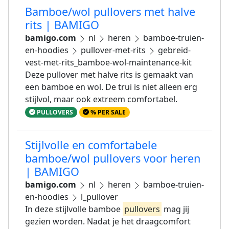
Bamboe/wol pullovers met halve
rits | BAMIGO
bamigo.com
nl
heren
bamboe-truien-
en-hoodies
pullover-met-rits
gebreid-
vest-met-rits_bamboe-wol-maintenance-kit
Deze pullover met halve rits is gemaakt van
een bamboe en wol. De trui is niet alleen erg
stijlvol, maar ook extreem comfortabel.
PULLOVERS
% PER SALE
Stijlvolle en comfortabele
bamboe/wol pullovers voor heren
| BAMIGO
bamigo.com
nl
heren
bamboe-truien-
en-hoodies
l_pullover
In deze stijlvolle bamboe
pullovers
mag jij
gezien worden. Nadat je het draagcomfort