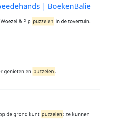
 Tweedehands | BoekenBalie
, Woezel & Pip
puzzelen
in de tovertuin.
ter genieten en
puzzelen
.
l op de grond kunt
puzzelen
: ze kunnen