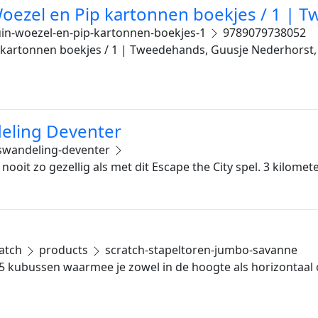
 Woezel en Pip kartonnen boekjes / 1 |
uin-woezel-en-pip-kartonnen-boekjes-1
9789079738052
p kartonnen boekjes / 1 | Tweedehands, Guusje Nederhorst
deling Deventer
dswandeling-deventer
oit zo gezellig als met dit Escape the City spel. 3 kilome
atch
products
scratch-stapeltoren-jumbo-savanne
t 5 kubussen waarmee je zowel in de hoogte als horizontaa