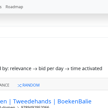
s
Roadmap
d by: relevance
bid per day
time activated
ANCE
RANDOM
omen | Tweedehands | BoekenBalie
aal-domen
9789492952066