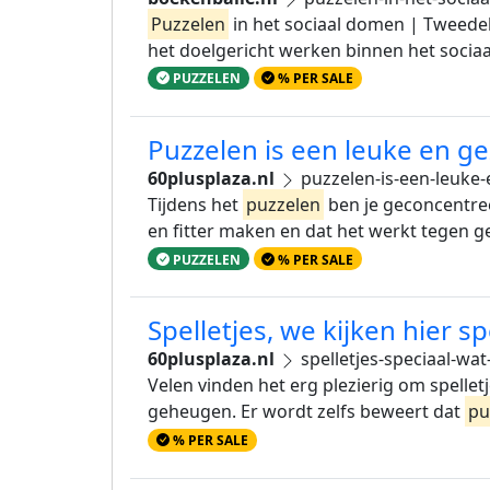
Puzzelen
in het sociaal domen | Tweede
het doelgericht werken binnen het socia
PUZZELEN
% PER SALE
Puzzelen is een leuke en ge
60plusplaza.nl
puzzelen-is-een-leuke
Tijdens het
puzzelen
ben je geconcentree
en fitter maken en dat het werkt tegen g
PUZZELEN
% PER SALE
Spelletjes, we kijken hier s
60plusplaza.nl
spelletjes-speciaal-wat
Velen vinden het erg plezierig om spelletj
geheugen. Er wordt zelfs beweert dat
pu
% PER SALE