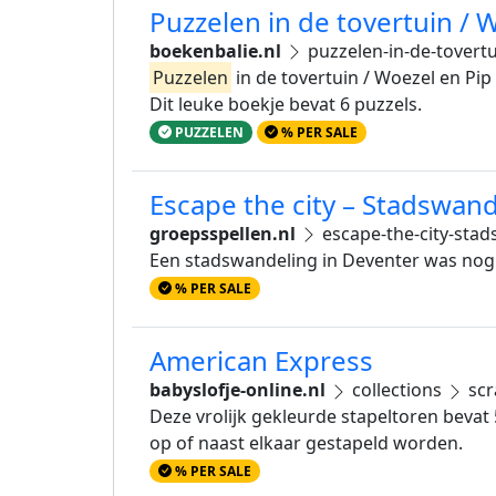
Puzzelen in de tovertuin /
boekenbalie.nl
puzzelen-in-de-tovert
Puzzelen
in de tovertuin / Woezel en Pi
Dit leuke boekje bevat 6 puzzels.
PUZZELEN
% PER SALE
Escape the city – Stadswan
groepsspellen.nl
escape-the-city-sta
Een stadswandeling in Deventer was nog no
% PER SALE
American Express
babyslofje-online.nl
collections
scr
Deze vrolijk gekleurde stapeltoren beva
op of naast elkaar gestapeld worden.
% PER SALE