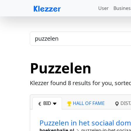
User
Busines
Puzzelen
Klezzer found
8
results for you, sorte
BID
HALL OF FAME
DIST
Puzzelen in het sociaal d
boekenbalie.nl
puzzelen-in-het-soci