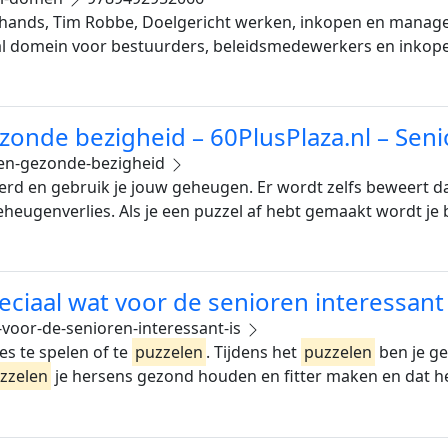
hands, Tim Robbe, Doelgericht werken, inkopen en managen
al domein voor bestuurders, beleidsmedewerkers en inkope
zonde bezigheid – 60PlusPlaza.nl – Sen
-en-gezonde-bezigheid
rd en gebruik je jouw geheugen. Er wordt zelfs beweert d
eheugenverlies. Als je een puzzel af hebt gemaakt wordt je
peciaal wat voor de senioren interessant 
-voor-de-senioren-interessant-is
es te spelen of te
puzzelen
. Tijdens het
puzzelen
ben je ge
zzelen
je hersens gezond houden en fitter maken en dat h