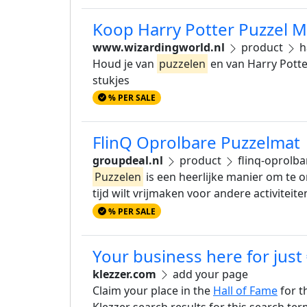
Koop Harry Potter Puzzel M
www.wizardingworld.nl
product
h
Houd je van
puzzelen
en van Harry Potte
stukjes
% PER SALE
FlinQ Oprolbare Puzzelmat 
groupdeal.nl
product
flinq-oprolb
Puzzelen
is een heerlijke manier om te 
tijd wilt vrijmaken voor andere activiteit
% PER SALE
Your business here for just
klezzer.com
add your page
Claim your place in the
Hall of Fame
for t
Klezzer search results for this search te