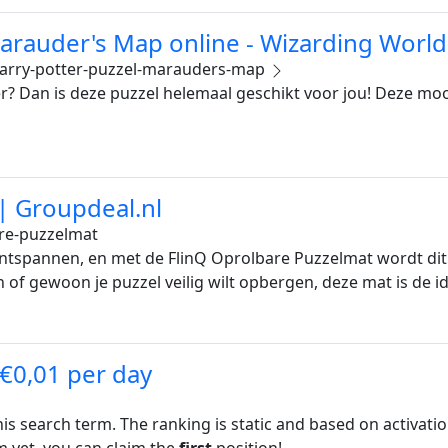
arauder's Map online - Wizarding World
arry-potter-puzzel-marauders-map
r? Dan is deze puzzel helemaal geschikt voor jou! Deze m
| Groupdeal.nl
are-puzzelmat
ontspannen, en met de FlinQ Oprolbare Puzzelmat wordt dit 
en of gewoon je puzzel veilig wilt opbergen, deze mat is de i
 €0,01 per day
his search term. The ranking is static and based on activati
rm yet, you can claim the
first
position!