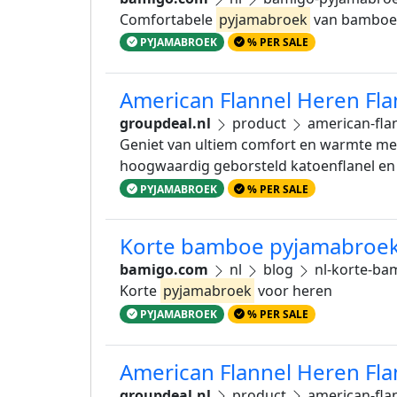
Comfortabele
pyjamabroek
van bamboe in
PYJAMABROEK
% PER SALE
American Flannel Heren Fla
groupdeal.nl
product
american-fla
Geniet van ultiem comfort en warmte me
hoogwaardig geborsteld katoenflanel en b
PYJAMABROEK
% PER SALE
Korte bamboe pyjamabroek 
bamigo.com
nl
blog
nl-korte-ba
Korte
pyjamabroek
voor heren
PYJAMABROEK
% PER SALE
American Flannel Heren Fla
groupdeal.nl
product
american-fla