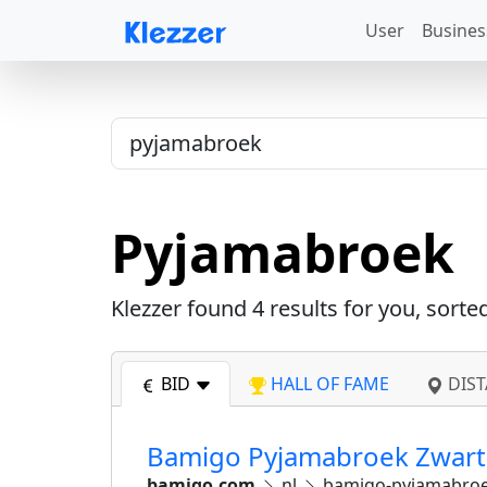
User
Busines
Pyjamabroek
Klezzer found
4
results for you, sorte
BID
HALL OF FAME
DIST
Bamigo Pyjamabroek Zwart
bamigo.com
nl
bamigo-pyjamabroe