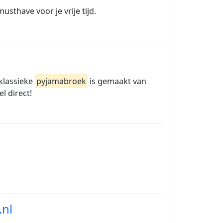
usthave voor je vrije tijd.
 klassieke
pyjamabroek
is gemaakt van
l direct!
.nl