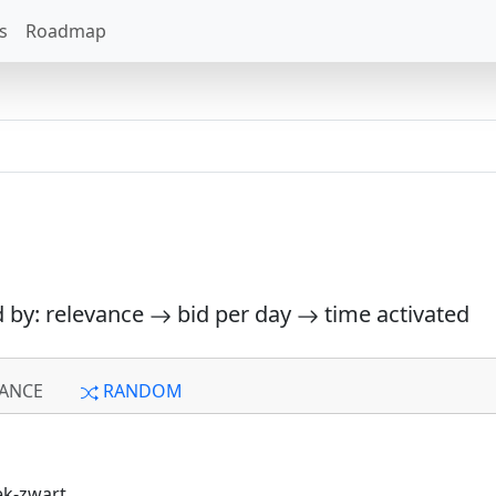
s
Roadmap
d by: relevance
bid per day
time activated
ANCE
RANDOM
k-zwart