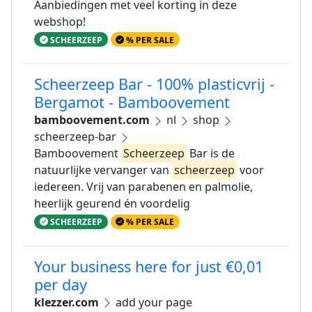
Aanbiedingen met veel korting in deze
webshop!
SCHEERZEEP
% PER SALE
Scheerzeep Bar - 100% plasticvrij -
Bergamot - Bamboovement
bamboovement.com
nl
shop
scheerzeep-bar
Bamboovement
Scheerzeep
Bar is de
natuurlijke vervanger van
scheerzeep
voor
iedereen. Vrij van parabenen en palmolie,
heerlijk geurend én voordelig
SCHEERZEEP
% PER SALE
Your business here for just €0,01
per day
klezzer.com
add your page