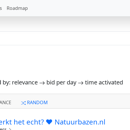
s
Roadmap
d by: relevance
bid per day
time activated
ANCE
RANDOM
erkt het echt? ❤️ Natuurbazen.nl
pers