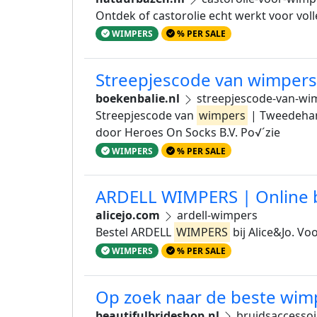
Ontdek of castorolie echt werkt voor vol
WIMPERS
% PER SALE
Streepjescode van wimper
boekenbalie.nl
streepjescode-van-w
Streepjescode van
wimpers
| Tweedehan
door Heroes On Socks B.V. Po√´zie
WIMPERS
% PER SALE
ARDELL WIMPERS | Online be
alicejo.com
ardell-wimpers
Bestel ARDELL
WIMPERS
bij Alice&Jo. Vo
WIMPERS
% PER SALE
Op zoek naar de beste wim
beautifulbrideshop.nl
bruidsaccesso