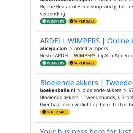
Bij The Beautiful Bride Shop vind jij het b
verzending
WIMPERS
% PER SALE
ARDELL WIMPERS | Online be
alicejo.com
ardell-wimpers
Bestel ARDELL
WIMPERS
bij Alice&Jo. Vo
WIMPERS
% PER SALE
Bloeiende akkers | Tweede
boekenbalie.nl
bloeiende-akkers
97
Bloeiende akkers | Tweedehands, I. Broe
0ver haar oren verliefd op hem. Toch is h
% PER SALE
Your business here for just