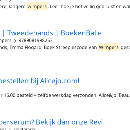
lere, langere
wimpers
. Leer hoe je het veilig gebruikt en w
s | Tweedehands | BoekenBalie
impers
9789081998253
ds, Emma Flogard, Boek Streepjescode Van
Wimpers
gesc
stellen bij Alicejo.com!
or 16.00 besteld = zelfde werkdag verzonden. Alice&Jo: Beau
perserum? Bekijk dan onze Revi
ires
revitalash