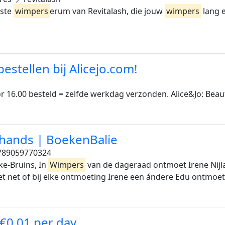
este
wimpers
erum van Revitalash, die jouw
wimpers
lang e
stellen bij Alicejo.com!
or 16.00 besteld = zelfde werkdag verzonden. Alice&Jo: Beau
hands | BoekenBalie
89059770324
ke-Bruins, In
Wimpers
van de dageraad ontmoet Irene Nijl
et net of bij elke ontmoeting Irene een ándere Edu ontmoet.
 €0,01 per day