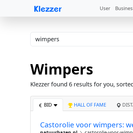
User
Busines
Wimpers
Klezzer found
6
results for you, sorte
BID
HALL OF FAME
DIST
Castorolie voor wimpers: w
natuurbazen.nl
castorolie-voor-wim