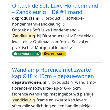
Ontdek de Soft Luxe Hondenmand
– Zandkleurig | Dé #1 mand!
dkproducts.nl
product
soft-luxe-
hondenmand-zandkleurig
Ontdek de Soft Luxe Hondenmand –
Zandkleurig
bij Dkproducts.nl ✓ Eersteklas
kwaliteit ✓ Optimaal comfort ✓ Stijlvol en
praktisch ✓ Morgen al in huis! ✓
ZANDKLEURIG
% PER SALE
Wandlamp Florence met zwarte
kap Ø18 x 15cm – depauwwonen
depauwwonen.nl
products
wandlamp-
florence-met-zwarte-kap-o18-x-15cm
Florence wandlamp met ingebouwd plankje,
zandkleurig
frame en zwarte kap levert
sfeervolle verlichting én een handig plekje