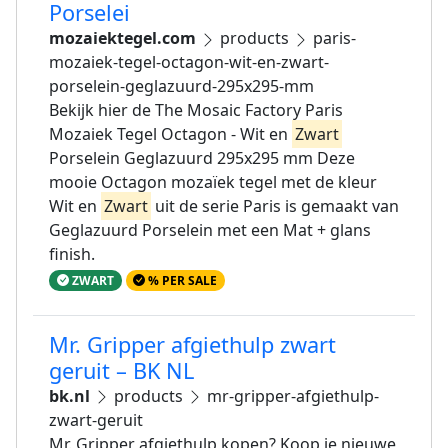
Porselei
mozaiektegel.com
products
paris-
mozaiek-tegel-octagon-wit-en-zwart-
porselein-geglazuurd-295x295-mm
Bekijk hier de The Mosaic Factory Paris
Mozaiek Tegel Octagon - Wit en
Zwart
Porselein Geglazuurd 295x295 mm Deze
mooie Octagon mozaïek tegel met de kleur
Wit en
Zwart
uit de serie Paris is gemaakt van
Geglazuurd Porselein met een Mat + glans
finish.
ZWART
% PER SALE
Mr. Gripper afgiethulp zwart
geruit – BK NL
bk.nl
products
mr-gripper-afgiethulp-
zwart-geruit
Mr. Gripper afgiethulp kopen? Koop je nieuwe