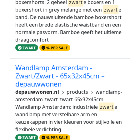
boxershorts: 2 geheel
zwart
e boxers en 1
boxershort in grey melange met een
zwart
e
band. De nauwsluitende bamboe boxershort
heeft een brede elastische waistband en een
normale pasvorm. Bamboe geeft het ultieme
draagcomfort
ZWART
% PER SALE
Wandlamp Amsterdam -
Zwart/Zwart - 65x32x45cm –
depauwwonen
depauwwonen.nl
products
wandlamp-
amsterdam-zwart-zwart-65x32x45cm
Wandlamp Amsterdam: industriële
zwart
e
wandlamp met verstelbare arm en
keuzekappen in vier kleuren voor stijlvolle en
flexibele verlichting.
ZWART
% PER SALE