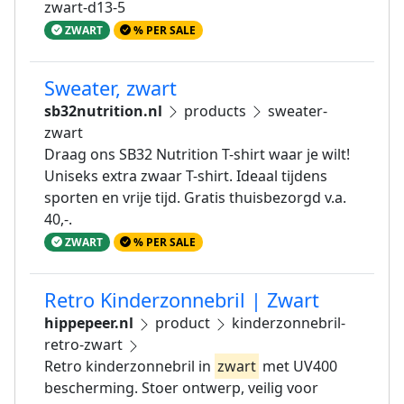
zwart-d13-5
ZWART
% PER SALE
Sweater, zwart
sb32nutrition.nl
products
sweater-
zwart
Draag ons SB32 Nutrition T-shirt waar je wilt!
Uniseks extra zwaar T-shirt. Ideaal tijdens
sporten en vrije tijd. Gratis thuisbezorgd v.a.
40,-.
ZWART
% PER SALE
Retro Kinderzonnebril | Zwart
hippepeer.nl
product
kinderzonnebril-
retro-zwart
Retro kinderzonnebril in
zwart
met UV400
bescherming. Stoer ontwerp, veilig voor