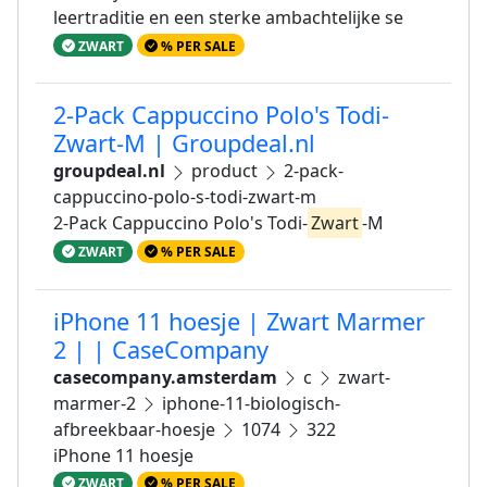
leertraditie en een sterke ambachtelijke se
ZWART
% PER SALE
2-Pack Cappuccino Polo's Todi-
Zwart-M | Groupdeal.nl
groupdeal.nl
product
2-pack-
cappuccino-polo-s-todi-zwart-m
2-Pack Cappuccino Polo's Todi-
Zwart
-M
ZWART
% PER SALE
iPhone 11 hoesje | Zwart Marmer
2 | | CaseCompany
casecompany.amsterdam
c
zwart-
marmer-2
iphone-11-biologisch-
afbreekbaar-hoesje
1074
322
iPhone 11 hoesje
ZWART
% PER SALE