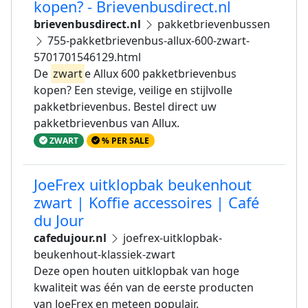
kopen? - Brievenbusdirect.nl
brievenbusdirect.nl
pakketbrievenbussen
755-pakketbrievenbus-allux-600-zwart-
5701701546129.html
De
zwart
e Allux 600 pakketbrievenbus
kopen? Een stevige, veilige en stijlvolle
pakketbrievenbus. Bestel direct uw
pakketbrievenbus van Allux.
ZWART
% PER SALE
JoeFrex uitklopbak beukenhout
zwart | Koffie accessoires | Café
du Jour
cafedujour.nl
joefrex-uitklopbak-
beukenhout-klassiek-zwart
Deze open houten uitklopbak van hoge
kwaliteit was één van de eerste producten
van JoeFrex en meteen populair.