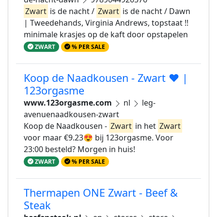
Zwart
is de nacht /
Zwart
is de nacht / Dawn
| Tweedehands, Virginia Andrews, topstaat !!
minimale krasjes op de kaft door opstapelen
ZWART
% PER SALE
Koop de Naadkousen - Zwart ❤ |
123orgasme
www.123orgasme.com
nl
leg-
avenuenaadkousen-zwart
Koop de Naadkousen -
Zwart
in het
Zwart
voor maar €9.23😍 bij 123orgasme. Voor
23:00 besteld? Morgen in huis!
ZWART
% PER SALE
Thermapen ONE Zwart - Beef &
Steak