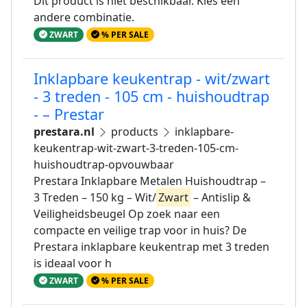
Dit product is niet beschikbaar. Kies een
andere combinatie.
ZWART
% PER SALE
Inklapbare keukentrap - wit/zwart
- 3 treden - 105 cm - huishoudtrap
- – Prestar
prestara.nl
products
inklapbare-
keukentrap-wit-zwart-3-treden-105-cm-
huishoudtrap-opvouwbaar
Prestara Inklapbare Metalen Huishoudtrap –
3 Treden – 150 kg – Wit/
Zwart
– Antislip &
Veiligheidsbeugel Op zoek naar een
compacte en veilige trap voor in huis? De
Prestara inklapbare keukentrap met 3 treden
is ideaal voor h
ZWART
% PER SALE