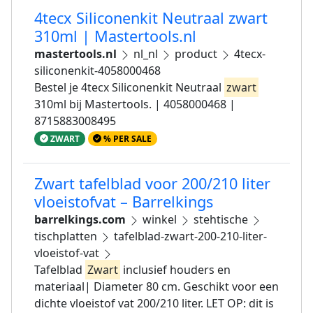
4tecx Siliconenkit Neutraal zwart
310ml | Mastertools.nl
mastertools.nl
nl_nl
product
4tecx-
siliconenkit-4058000468
Bestel je 4tecx Siliconenkit Neutraal
zwart
310ml bij Mastertools. | 4058000468 |
8715883008495
ZWART
% PER SALE
Zwart tafelblad voor 200/210 liter
vloeistofvat – Barrelkings
barrelkings.com
winkel
stehtische
tischplatten
tafelblad-zwart-200-210-liter-
vloeistof-vat
Tafelblad
Zwart
inclusief houders en
materiaal| Diameter 80 cm. Geschikt voor een
dichte vloeistof vat 200/210 liter. LET OP: dit is