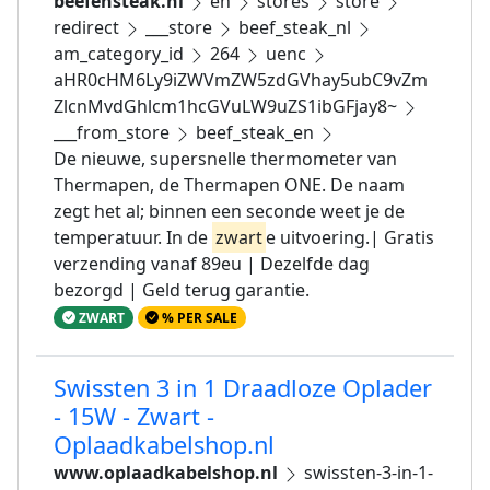
beefensteak.nl
en
stores
store
redirect
___store
beef_steak_nl
am_category_id
264
uenc
aHR0cHM6Ly9iZWVmZW5zdGVhay5ubC9vZm
ZlcnMvdGhlcm1hcGVuLW9uZS1ibGFjay8~
___from_store
beef_steak_en
De nieuwe, supersnelle thermometer van
Thermapen, de Thermapen ONE. De naam
zegt het al; binnen een seconde weet je de
temperatuur. In de
zwart
e uitvoering.| Gratis
verzending vanaf 89eu | Dezelfde dag
bezorgd | Geld terug garantie.
ZWART
% PER SALE
Swissten 3 in 1 Draadloze Oplader
- 15W - Zwart -
Oplaadkabelshop.nl
www.oplaadkabelshop.nl
swissten-3-in-1-