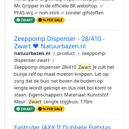
Mr. Gripper in de officiële BK webshop. ✓
PFAS-vrij ✓ non-stick ✓ zonder gifstoffen
ZWART
% PER SALE
Zeeppomp Dispenser - 28/410 -
Zwart ❤️ Natuurbazen.nl
natuurbazen.nl
product
zeeppomp-
dispenser-zwart
Zeeppomp dispenser 28/410
Zwart
Je zult het
buisje zelf op maat moeten knippen. Let op:
zorg dat de buis net boven de bodem op
lengte wordt geknipt en dus niet bol komt te
staan. Eigenschappen: Materiaal: Kunststof
Kleur:
Zwart
Lengte stijgbuis: 170m
ZWART
% PER SALE
Fastrider JAXX II Dubbele Fietstas