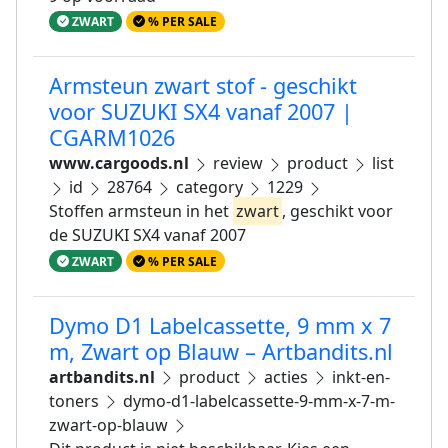
ZWART
% PER SALE
Armsteun zwart stof - geschikt
voor SUZUKI SX4 vanaf 2007 |
CGARM1026
www.cargoods.nl
review
product
list
id
28764
category
1229
Stoffen armsteun in het
zwart
, geschikt voor
de SUZUKI SX4 vanaf 2007
ZWART
% PER SALE
Dymo D1 Labelcassette, 9 mm x 7
m, Zwart op Blauw – Artbandits.nl
artbandits.nl
product
acties
inkt-en-
toners
dymo-d1-labelcassette-9-mm-x-7-m-
zwart-op-blauw