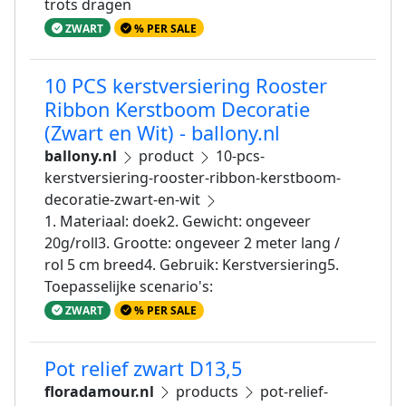
trots dragen
ZWART
% PER SALE
10 PCS kerstversiering Rooster
Ribbon Kerstboom Decoratie
(Zwart en Wit) - ballony.nl
ballony.nl
product
10-pcs-
kerstversiering-rooster-ribbon-kerstboom-
decoratie-zwart-en-wit
1. Materiaal: doek2. Gewicht: ongeveer
20g/roll3. Grootte: ongeveer 2 meter lang /
rol 5 cm breed4. Gebruik: Kerstversiering5.
Toepasselijke scenario's:
ZWART
% PER SALE
Pot relief zwart D13,5
floradamour.nl
products
pot-relief-