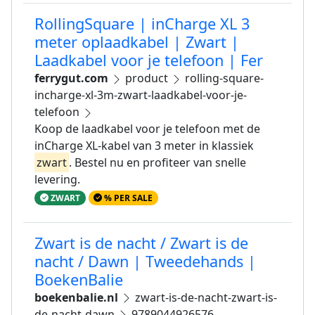
RollingSquare | inCharge XL 3
meter oplaadkabel | Zwart |
Laadkabel voor je telefoon | Fer
ferrygut.com
product
rolling-square-
incharge-xl-3m-zwart-laadkabel-voor-je-
telefoon
Koop de laadkabel voor je telefoon met de
inCharge XL-kabel van 3 meter in klassiek
zwart
. Bestel nu en profiteer van snelle
levering.
ZWART
% PER SALE
Zwart is de nacht / Zwart is de
nacht / Dawn | Tweedehands |
BoekenBalie
boekenbalie.nl
zwart-is-de-nacht-zwart-is-
de-nacht-dawn
9789044926576