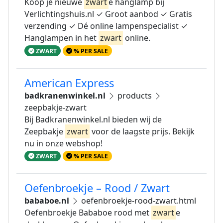
Koop je nieuwe
zwart
e hanglamp bij
Verlichtingshuis.nl ✓ Groot aanbod ✓ Gratis
verzending ✓ Dé online lampenspecialist ✓
Hanglampen in het
zwart
online.
ZWART
% PER SALE
American Express
badkranenwinkel.nl
products
zeepbakje-zwart
Bij Badkranenwinkel.nl bieden wij de
Zeepbakje
zwart
voor de laagste prijs. Bekijk
nu in onze webshop!
ZWART
% PER SALE
Oefenbroekje – Rood / Zwart
bababoe.nl
oefenbroekje-rood-zwart.html
Oefenbroekje Bababoe rood met
zwart
e