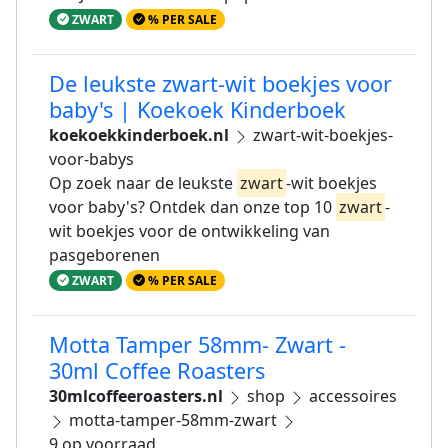
ZWART
% PER SALE
De leukste zwart-wit boekjes voor
baby's | Koekoek Kinderboek
koekoekkinderboek.nl
zwart-wit-boekjes-
voor-babys
Op zoek naar de leukste
zwart
-wit boekjes
voor baby's? Ontdek dan onze top 10
zwart
-
wit boekjes voor de ontwikkeling van
pasgeborenen
ZWART
% PER SALE
Motta Tamper 58mm- Zwart -
30ml Coffee Roasters
30mlcoffeeroasters.nl
shop
accessoires
motta-tamper-58mm-zwart
9 op voorraad