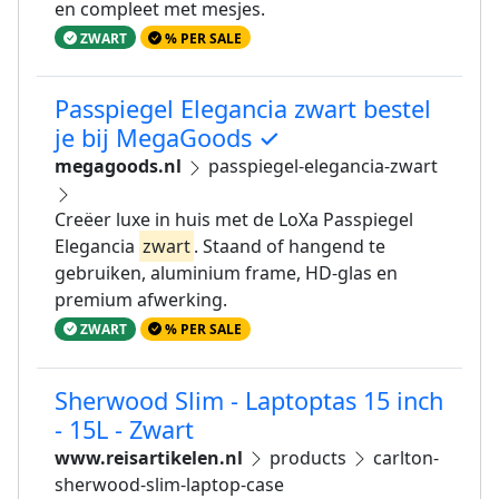
en compleet met mesjes.
ZWART
% PER SALE
Passpiegel Elegancia zwart bestel
je bij MegaGoods ✓
megagoods.nl
passpiegel-elegancia-zwart
Creëer luxe in huis met de LoXa Passpiegel
Elegancia
zwart
. Staand of hangend te
gebruiken, aluminium frame, HD-glas en
premium afwerking.
ZWART
% PER SALE
Sherwood Slim - Laptoptas 15 inch
- 15L - Zwart
www.reisartikelen.nl
products
carlton-
sherwood-slim-laptop-case